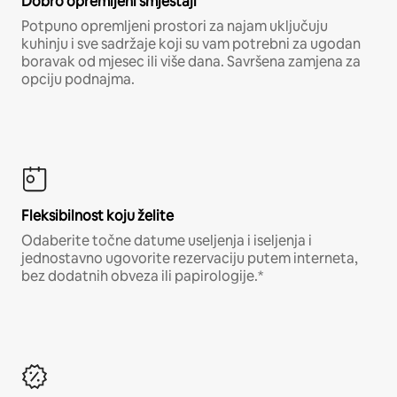
Dobro opremljeni smještaji
Potpuno opremljeni prostori za najam uključuju
kuhinju i sve sadržaje koji su vam potrebni za ugodan
boravak od mjesec ili više dana. Savršena zamjena za
opciju podnajma.
Fleksibilnost koju želite
Odaberite točne datume useljenja i iseljenja i
jednostavno ugovorite rezervaciju putem interneta,
bez dodatnih obveza ili papirologije.*