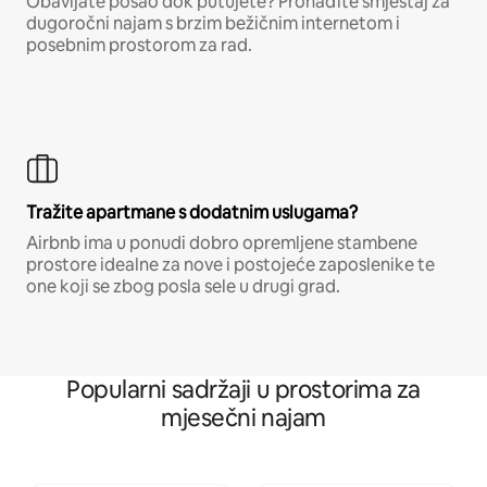
Obavljate posao dok putujete? Pronađite smještaj za
dugoročni najam s brzim bežičnim internetom i
posebnim prostorom za rad.
Tražite apartmane s dodatnim uslugama?
Airbnb ima u ponudi dobro opremljene stambene
prostore idealne za nove i postojeće zaposlenike te
one koji se zbog posla sele u drugi grad.
Popularni sadržaji u prostorima za
mjesečni najam