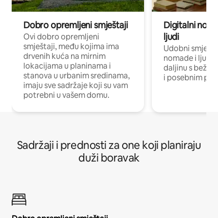
Dobro opremljeni smještaji
Digitalni noma
ljudi
Ovi dobro opremljeni
smještaji, među kojima ima
Udobni smještaj
drvenih kuća na mirnim
nomade i ljude 
lokacijama u planinama i
daljinu s bežič
stanova u urbanim sredinama,
i posebnim pro
imaju sve sadržaje koji su vam
potrebni u vašem domu.
Sadržaji i prednosti za one koji planiraju
duži boravak