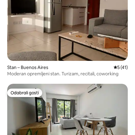
Stan – Buenos Aires
Prosječna 
5 (41)
Moderan opremljeni stan. Turizam, recitali, coworking
Odabrali gosti
Odabrali gosti