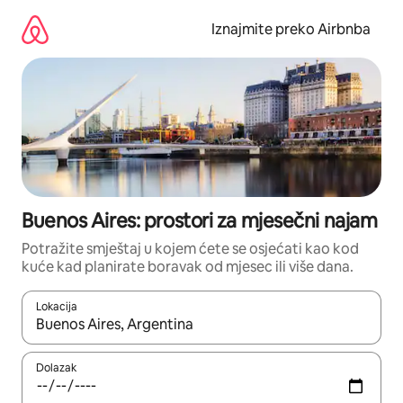
Prijeđi
na
Iznajmite preko Airbnba
sadržaj
Buenos Aires: prostori za mjesečni najam
Potražite smještaj u kojem ćete se osjećati kao kod
kuće kad planirate boravak od mjesec ili više dana.
Lokacija
Kada budu dostupni rezultati, moći ćete ih pregledati koristeći
Dolazak