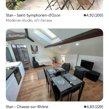
Stan – Saint-Symphorien-d'Ozon
Prosječna ocjen
4,92 (200)
Moderan studio, vrt i terasa
Superhost
Superhost
Stan – Chasse-sur-Rhône
Prosječna ocjen
4,83 (229)