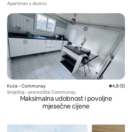
Apartman u dvorcu
Kuća – Communay
Prosječna o
4,8 (5)
Smještaj – prenoćište Communay.
Maksimalna udobnost i povoljne
mjesečne cijene