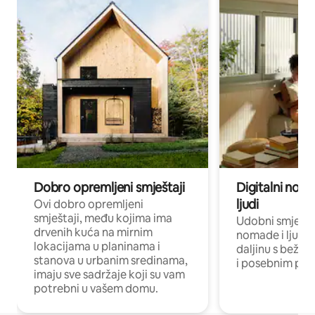
Dobro opremljeni smještaji
Digitalni noma
ljudi
Ovi dobro opremljeni
smještaji, među kojima ima
Udobni smještaj
drvenih kuća na mirnim
nomade i ljude 
lokacijama u planinama i
daljinu s bežič
stanova u urbanim sredinama,
i posebnim pro
imaju sve sadržaje koji su vam
potrebni u vašem domu.