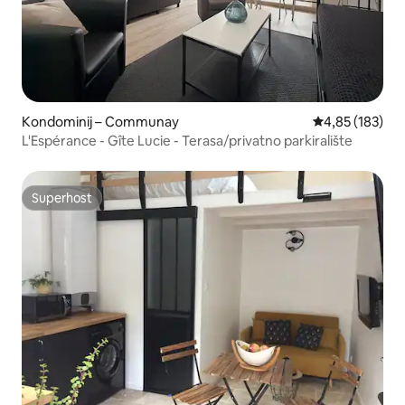
Kondominij – Communay
Prosječna ocjen
4,85 (183)
L'Espérance - Gîte Lucie - Terasa/privatno parkiralište
Superhost
Superhost