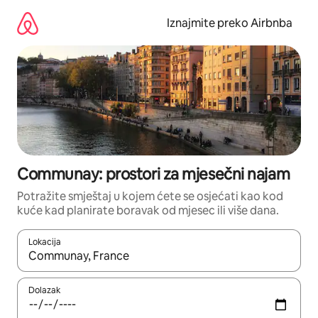
Prijeđi
na
Iznajmite preko Airbnba
sadržaj
Communay: prostori za mjesečni najam
Potražite smještaj u kojem ćete se osjećati kao kod
kuće kad planirate boravak od mjesec ili više dana.
Lokacija
Kada budu dostupni rezultati, moći ćete ih pregledati koristeći
Dolazak