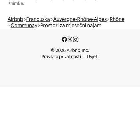
iznimke.
Airbnb
Francuska
Auvergne-Rhône-Alpes
Rhône
Communay
Prostori za mjesečni najam
© 2026 Airbnb, Inc.
Pravila o privatnosti
Uvjeti