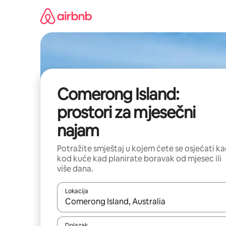
Prijeđi
na
sadržaj
Comerong Island:
prostori za mjesečni
najam
Potražite smještaj u kojem ćete se osjećati k
kod kuće kad planirate boravak od mjesec ili
više dana.
Lokacija
Kada budu dostupni rezultati, moći ćete ih pregle
Dolazak