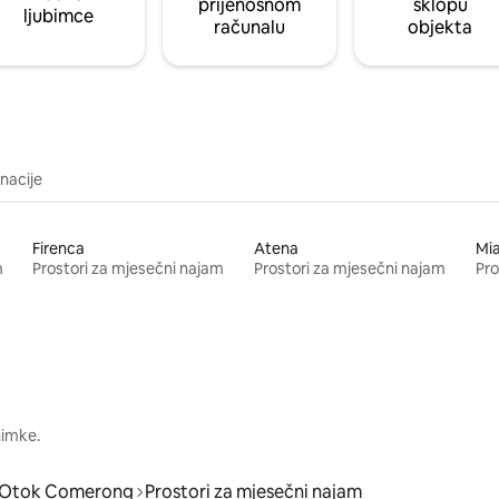
prijenosnom
sklopu
ljubimce
računalu
objekta
inacije
Firenca
Atena
Mi
m
Prostori za mjesečni najam
Prostori za mjesečni najam
Pro
nimke.
Otok Comerong
Prostori za mjesečni najam