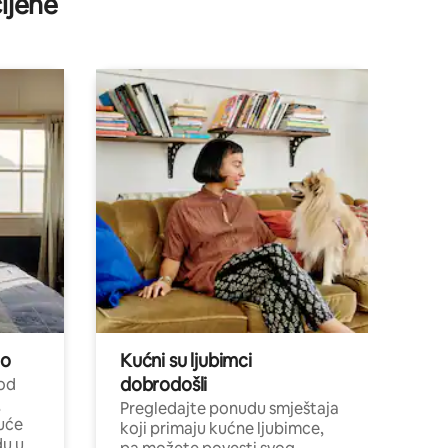
ijene
no
Kućni su ljubimci
dobrodošli
 od
,
Pregledajte ponudu smještaja
uće
koji primaju kućne ljubimce,
du u