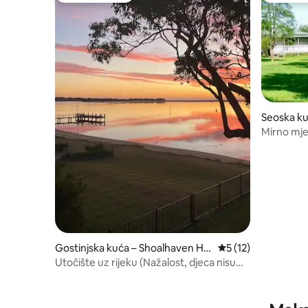
Seoska ku
Mirno mjes
zaljeva Je
Gostinjska kuća – Shoalhaven He
Prosječna ocjena: 5
5 (12)
ads
Utočište uz rijeku (Nažalost, djeca nisu
dozvoljena)