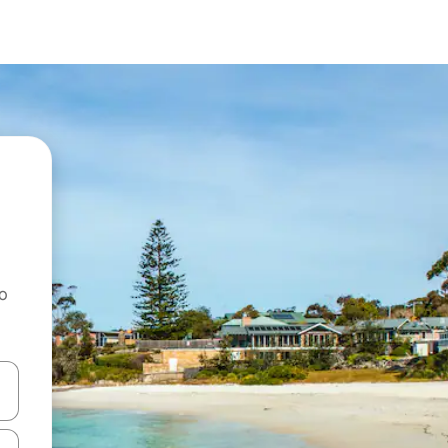
ao
dati koristeći se strelicama prema gore i prema dolje, kao i dodirom i