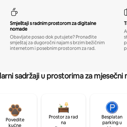
Smještaji s radnim prostorom za digitalne
T
nomade
A
Obavljate posao dok putujete? Pronađite
s
smještaj za dugoročni najam s brzim bežičnim
p
internetom i posebnim prostorom za rad.
p
arni sadržaji u prostorima za mjesečni
Prostor za rad
Besplatan
Povedite
na
parking u
kućne