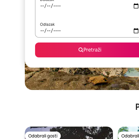
Odlazak
Pretraži
P
Odabrali gosti
Odabrali
Odabrali gosti
Odabrali