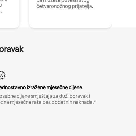
pa možete povesti svog
u
četveronožnog prijatelja.
.
boravak
ednostavno izražene mjesečne cijene
osebne cijene smještaja za duži boravak i
edna mjesečna rata bez dodatnih naknada.*