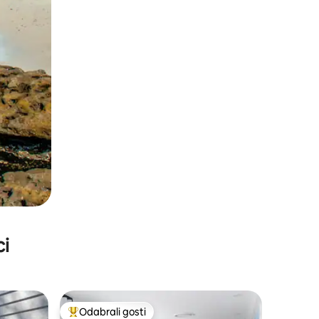
ci
Odabrali gosti
Među najviše rangiranima s oznakom „Odabrali gosti”