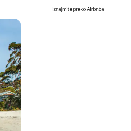
Iznajmite preko Airbnba
li prelaskom prstom po zaslonu.