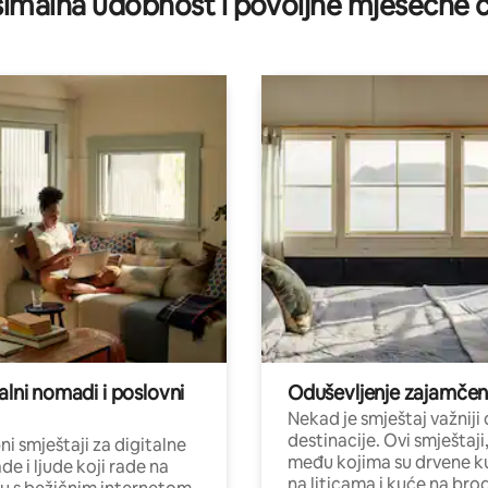
imalna udobnost i povoljne mjesečne c
alni nomadi i poslovni
Oduševljenje zajamče
Nekad je smještaj važniji
destinacije. Ovi smještaji
i smještaji za digitalne
među kojima su drvene k
e i ljude koji rade na
na liticama i kuće na bro