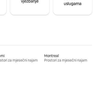
vježbanje
uslugama
ami
Montreal
stori za mjesečni najam
Prostori za mjesečni najam