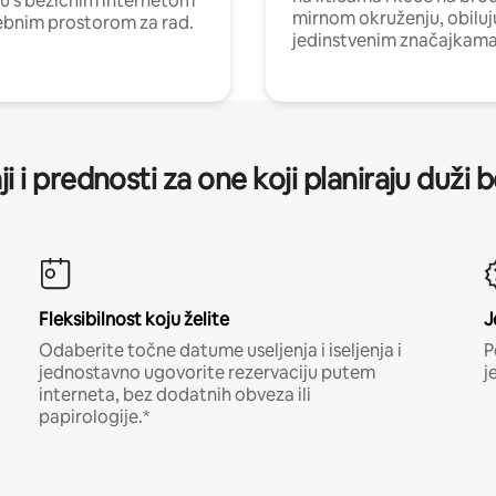
nu s bežičnim internetom
mirnom okruženju, obiluj
ebnim prostorom za rad.
jedinstvenim značajkama
ji i prednosti za one koji planiraju duži 
Fleksibilnost koju želite
J
Odaberite točne datume useljenja i iseljenja i
P
jednostavno ugovorite rezervaciju putem
j
interneta, bez dodatnih obveza ili
papirologije.*