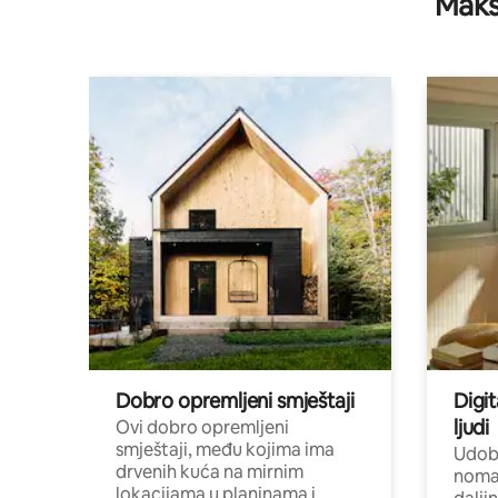
Maks
Dobro opremljeni smještaji
Digit
ljudi
Ovi dobro opremljeni
smještaji, među kojima ima
Udobn
drvenih kuća na mirnim
nomad
lokacijama u planinama i