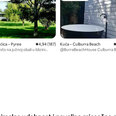
ćica – Pyree
Prosječna ocjena: 4,94/5, recenzija: 187
4,94 (187)
Kuća – Culburra Beach
P
to na južnoj obali u blizini
@BurraBeachHouse Culburra Beach u
rvis
blizini zaljeva Jervis Bay
/5, recenzija: 12