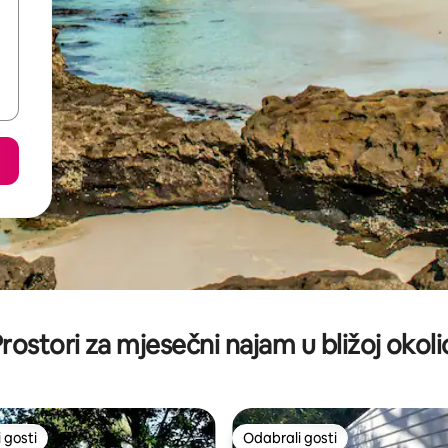
rostori za mjesečni najam u bližoj okoli
 gosti
Odabrali gosti
 gosti
Odabrali gosti