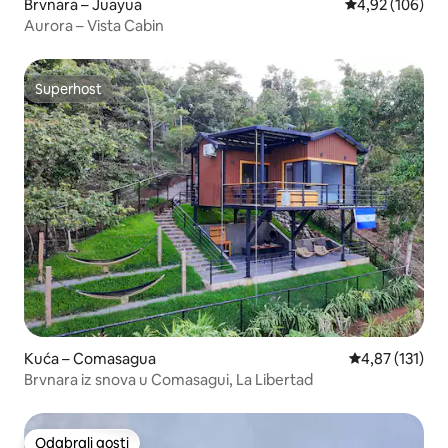
Brvnara – Juayua
Prosječna ocjen
4,92 (106)
Aurora – Vista Cabin
Superhost
Superhost
Kuća – Comasagua
Prosječna ocjen
4,87 (131)
Brvnara iz snova u Comasagui, La Libertad
Odabrali gosti