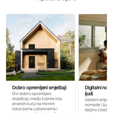
Dobro opremljeni smještaji
Digitalni noma
ljudi
Ovi dobro opremljeni
smještaji, među kojima ima
Udobni smještaj
drvenih kuća na mirnim
nomade i ljude 
lokacijama u planinama i
daljinu s bežič