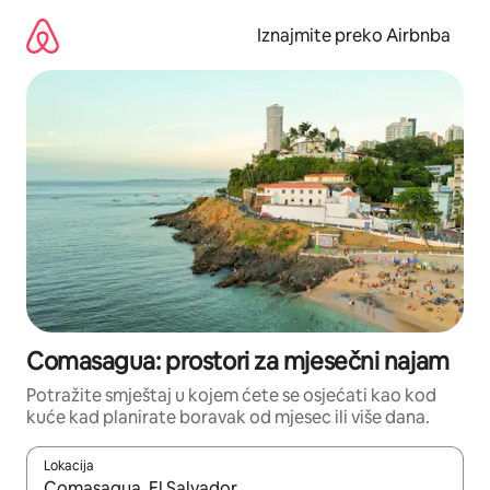
Prijeđi
na
Iznajmite preko Airbnba
sadržaj
Comasagua: prostori za mjesečni najam
Potražite smještaj u kojem ćete se osjećati kao kod
kuće kad planirate boravak od mjesec ili više dana.
Lokacija
Kada budu dostupni rezultati, moći ćete ih pregledati koristeći