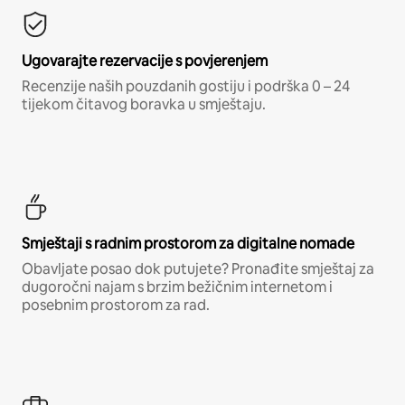
Ugovarajte rezervacije s povjerenjem
Recenzije naših pouzdanih gostiju i podrška 0 – 24
tijekom čitavog boravka u smještaju.
Smještaji s radnim prostorom za digitalne nomade
Obavljate posao dok putujete? Pronađite smještaj za
dugoročni najam s brzim bežičnim internetom i
posebnim prostorom za rad.