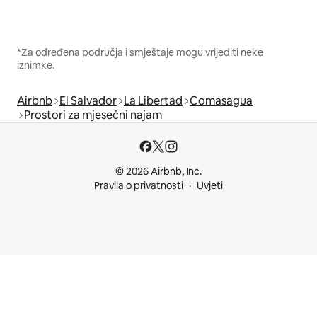
*Za određena područja i smještaje mogu vrijediti neke
iznimke.
Airbnb
El Salvador
La Libertad
Comasagua
Prostori za mjesečni najam
© 2026 Airbnb, Inc.
Pravila o privatnosti
Uvjeti