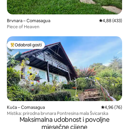
Brvnara – Comasagua
Prosječna ocjen
4,88 (433)
Piece of Heaven
Odabrali gosti
Među najviše rangiranima s oznakom „Odabrali gosti”
Kuća – Comasagua
Prosječna ocje
4,96 (76)
Místika: prirodna brvnara Pontresina mala Švicarska
Maksimalna udobnost i povoljne
mjesečne cijene