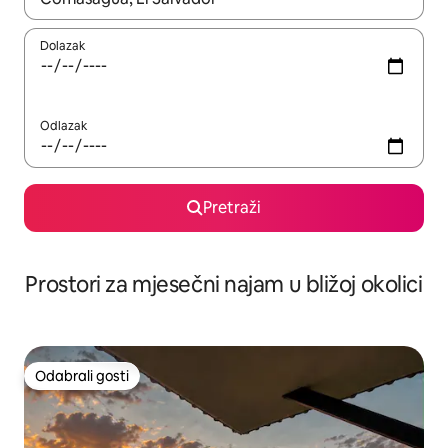
Dolazak
Odlazak
Pretraži
Prostori za mjesečni najam u bližoj okolici
Odabrali gosti
Odabrali gosti