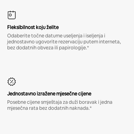
Fleksibilnost koju želite
Odaberite točne datume useljenja i iseljenja i
jednostavno ugovorite rezervaciju putem interneta,
bez dodatnih obveza ili papirologije.*
Jednostavno izražene mjesečne cijene
Posebne cijene smještaja za duži boravak i jedna
mjesečna rata bez dodatnih naknada.*