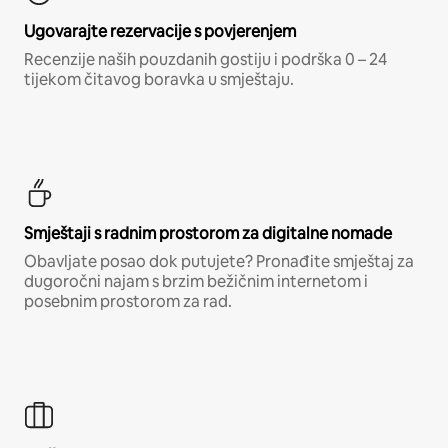
Ugovarajte rezervacije s povjerenjem
Recenzije naših pouzdanih gostiju i podrška 0 – 24
tijekom čitavog boravka u smještaju.
Smještaji s radnim prostorom za digitalne nomade
Obavljate posao dok putujete? Pronađite smještaj za
dugoročni najam s brzim bežičnim internetom i
posebnim prostorom za rad.