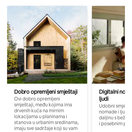
Dobro opremljeni smještaji
Digitalni noma
ljudi
Ovi dobro opremljeni
smještaji, među kojima ima
Udobni smještaj
drvenih kuća na mirnim
nomade i ljude 
lokacijama u planinama i
daljinu s bežič
stanova u urbanim sredinama,
i posebnim pro
imaju sve sadržaje koji su vam