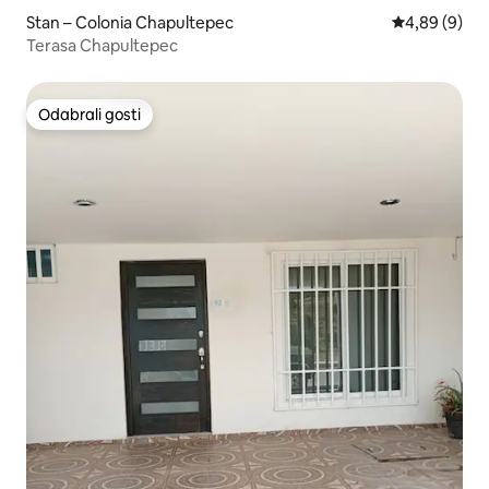
Stan – Colonia Chapultepec
Prosječna ocj
4,89 (9)
Terasa Chapultepec
Odabrali gosti
Odabrali gosti