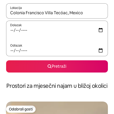
Lokacija
Kada budu dostupni rezultati, moći ćete ih pregledati koristeći
Dolazak
Odlazak
Pretraži
Prostori za mjesečni najam u bližoj okolici
Odabrali gosti
Odabrali gosti