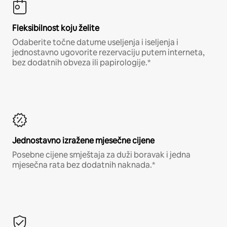
Fleksibilnost koju želite
Odaberite točne datume useljenja i iseljenja i
jednostavno ugovorite rezervaciju putem interneta,
bez dodatnih obveza ili papirologije.*
Jednostavno izražene mjesečne cijene
Posebne cijene smještaja za duži boravak i jedna
mjesečna rata bez dodatnih naknada.*