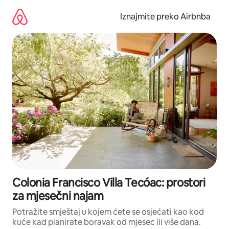
Prijeđi
na
Iznajmite preko Airbnba
sadržaj
Colonia Francisco Villa Tecóac: prostori
za mjesečni najam
Potražite smještaj u kojem ćete se osjećati kao kod
kuće kad planirate boravak od mjesec ili više dana.