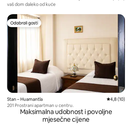
vaš dom daleko od kuće
Odabrali gosti
Odabrali gosti
Stan – Huamantla
Prosječna oc
4,8 (10)
201 Prostrani apartman u centru.
Maksimalna udobnost i povoljne
mjesečne cijene