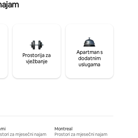
 najam
Apartman s
Prostorija za
dodatnim
vježbanje
uslugama
ami
Montreal
stori za mjesečni najam
Prostori za mjesečni najam