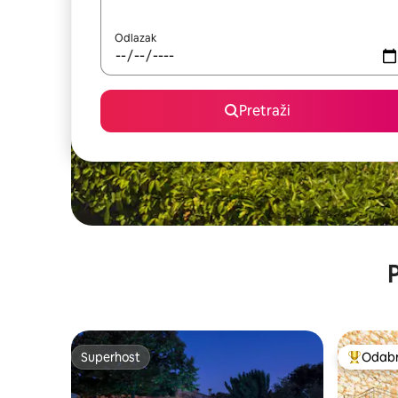
Odlazak
Pretraži
P
Superhost
Odabra
Superhost
Među naj