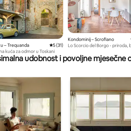
Kondominij – Scrofiano
5, recenzija: 10
zu – Trequanda
Prosječna ocjena: 5/5, recenzija: 31
5 (31)
Lo Scorcio del Borgo - priroda,
na otvorenom i opuštanje
a kuća za odmor u Toskani
imalna udobnost i povoljne mjesečne c