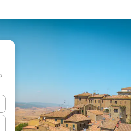
ao
dati koristeći se strelicama prema gore i prema dolje, kao i dodirom i