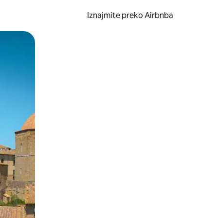
Iznajmite preko Airbnba
li prelaskom prstom po zaslonu.