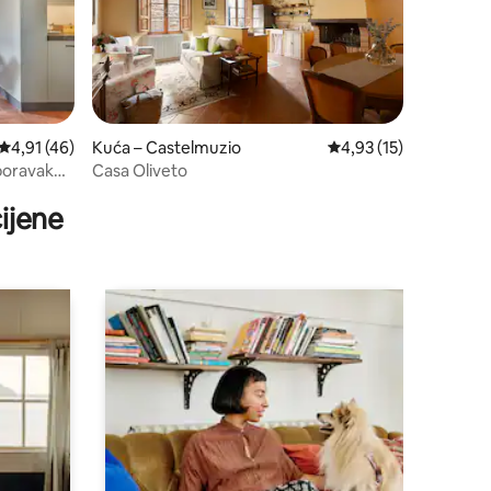
Prosječna ocjena: 4,91/5, recenzija: 46
4,91 (46)
Kuća – Castelmuzio
Prosječna ocjena: 4,93
4,93 (15)
 boravak
Casa Oliveto
ijene