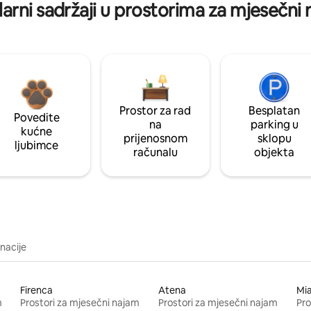
arni sadržaji u prostorima za mjesečni
Prostor za rad
Besplatan
Povedite
na
parking u
kućne
prijenosnom
sklopu
ljubimce
računalu
objekta
inacije
Firenca
Atena
Mi
m
Prostori za mjesečni najam
Prostori za mjesečni najam
Pro