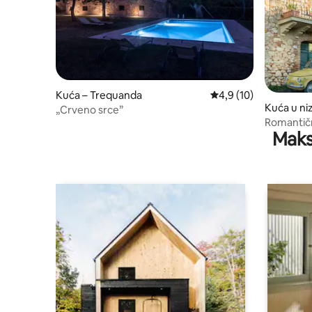
Kuća – Trequanda
Prosječna ocjena: 4,9/
4,9 (10)
Kuća u ni
„Crveno srce”
Romantičn
Maks