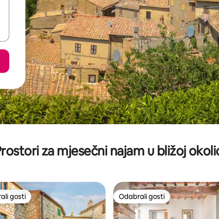
rostori za mjesečni najam u bližoj okoli
li gosti
Odabrali gosti
više rangiranima s oznakom „Odabrali gosti”
Odabrali gosti