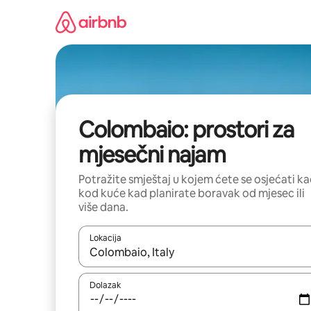
Prijeđi
na
sadržaj
Colombaio: prostori za
mjesečni najam
Potražite smještaj u kojem ćete se osjećati k
kod kuće kad planirate boravak od mjesec ili
više dana.
Lokacija
Kada budu dostupni rezultati, moći ćete ih pregle
Dolazak