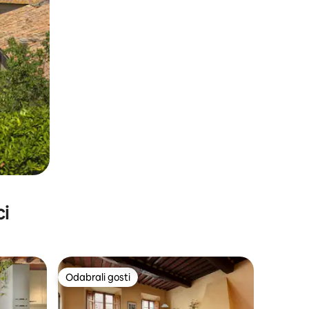
ci
Odabrali gosti
Odabrali gosti