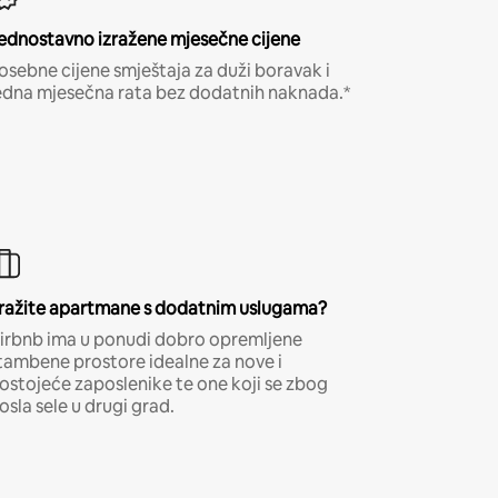
ednostavno izražene mjesečne cijene
osebne cijene smještaja za duži boravak i
edna mjesečna rata bez dodatnih naknada.*
ražite apartmane s dodatnim uslugama?
irbnb ima u ponudi dobro opremljene
tambene prostore idealne za nove i
ostojeće zaposlenike te one koji se zbog
osla sele u drugi grad.