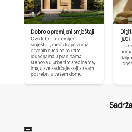
Dobro opremljeni smještaji
Digit
ljudi
Ovi dobro opremljeni
smještaji, među kojima ima
Udobn
drvenih kuća na mirnim
nomad
lokacijama u planinama i
dalji
stanova u urbanim sredinama,
i pos
imaju sve sadržaje koji su vam
potrebni u vašem domu.
Sadrža