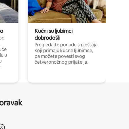
no
Kućni su ljubimci
dobrodošli
 od
,
Pregledajte ponudu smještaja
uće
koji primaju kućne ljubimce,
du u
pa možete povesti svog
u
četveronožnog prijatelja.
.
boravak