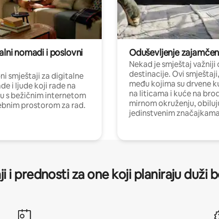
alni nomadi i poslovni
Oduševljenje zajamče
Nekad je smještaj važniji
destinacije. Ovi smještaji
i smještaji za digitalne
među kojima su drvene k
e i ljude koji rade na
na liticama i kuće na bro
nu s bežičnim internetom
mirnom okruženju, obiluj
ebnim prostorom za rad.
jedinstvenim značajkama
ji i prednosti za one koji planiraju duži 