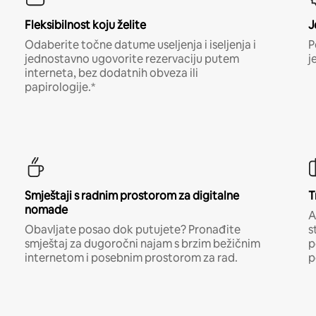
Fleksibilnost koju želite
J
Odaberite točne datume useljenja i iseljenja i
P
jednostavno ugovorite rezervaciju putem
j
interneta, bez dodatnih obveza ili
papirologije.*
Smještaji s radnim prostorom za digitalne
T
nomade
A
Obavljate posao dok putujete? Pronađite
s
smještaj za dugoročni najam s brzim bežičnim
p
internetom i posebnim prostorom za rad.
p