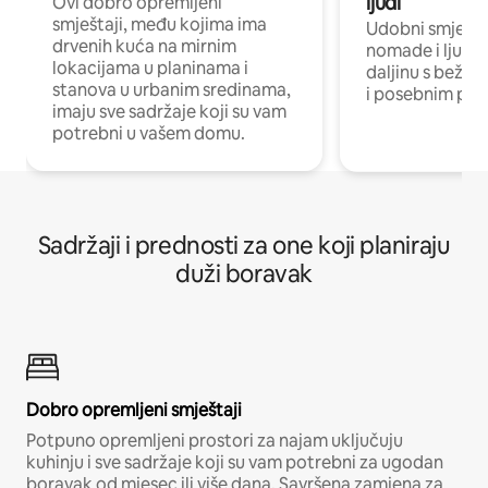
ljudi
Ovi dobro opremljeni
smještaji, među kojima ima
Udobni smještaj
drvenih kuća na mirnim
nomade i ljude 
lokacijama u planinama i
daljinu s bežič
stanova u urbanim sredinama,
i posebnim pro
imaju sve sadržaje koji su vam
potrebni u vašem domu.
Sadržaji i prednosti za one koji planiraju
duži boravak
Dobro opremljeni smještaji
Potpuno opremljeni prostori za najam uključuju
kuhinju i sve sadržaje koji su vam potrebni za ugodan
boravak od mjesec ili više dana. Savršena zamjena za