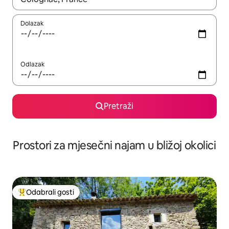
Dolazak
Odlazak
Pretraži
Prostori za mjesečni najam u bližoj okolici
Odabrali gosti
Među najviše rangiranima s oznakom „Odabrali gosti”