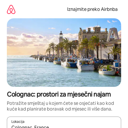
Prijeđi
na
Iznajmite preko Airbnba
sadržaj
Colognac: prostori za mjesečni najam
Potražite smještaj u kojem ćete se osjećati kao kod
kuće kad planirate boravak od mjesec ili više dana.
Lokacija
Kada budu dostupni rezultati, moći ćete ih pregledati koristeći