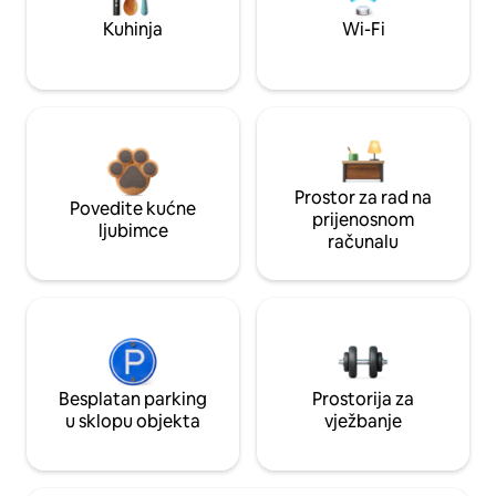
Kuhinja
Wi-Fi
Prostor za rad na
Povedite kućne
prijenosnom
ljubimce
računalu
Besplatan parking
Prostorija za
u sklopu objekta
vježbanje