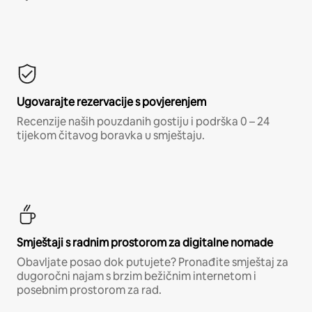
Ugovarajte rezervacije s povjerenjem
Recenzije naših pouzdanih gostiju i podrška 0 – 24
tijekom čitavog boravka u smještaju.
Smještaji s radnim prostorom za digitalne nomade
Obavljate posao dok putujete? Pronađite smještaj za
dugoročni najam s brzim bežičnim internetom i
posebnim prostorom za rad.