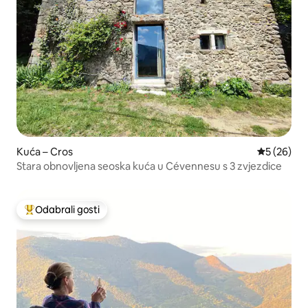
Kuća – Cros
Prosječna o
5 (26)
Stara obnovljena seoska kuća u Cévennesu s 3 zvjezdice
Odabrali gosti
Među najviše rangiranima s oznakom „Odabrali gosti”