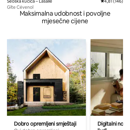
Seoska kućica – Lasalle
Prosječna ocjen
4,81 (146)
Gîte Cévenol
Maksimalna udobnost i povoljne
mjesečne cijene
Dobro opremljeni smještaji
Digitalni noma