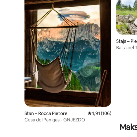
Staja – Pi
Baita del 
Stan – Rocca Pietore
Prosječna ocjena: 4,91/5
4,91 (106)
Cesa del Panigas - GNJEZDO
Maks