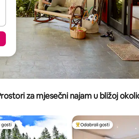
rostori za mjesečni najam u bližoj okoli
 gosti
Odabrali gosti
 gosti
Među najviše rangiranima s oz