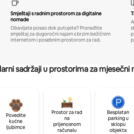
Smještaji s radnim prostorom za digitalne
T
nomade
A
Obavljate posao dok putujete? Pronađite
s
smještaj za dugoročni najam s brzim bežičnim
p
internetom i posebnim prostorom za rad.
p
arni sadržaji u prostorima za mjesečni
Prostor za rad
Besplatan
Povedite
na
parking u
kućne
prijenosnom
sklopu
ljubimce
računalu
objekta