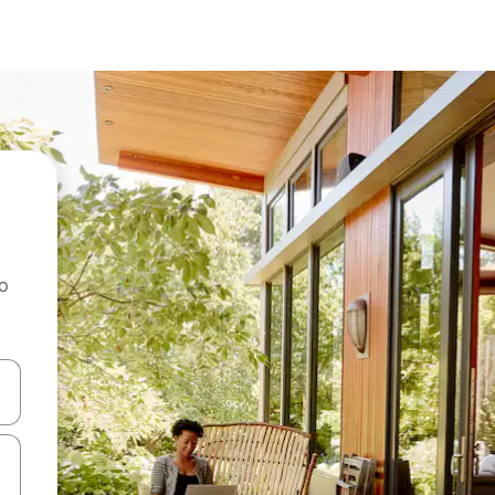
ao
dati koristeći se strelicama prema gore i prema dolje, kao i dodirom i