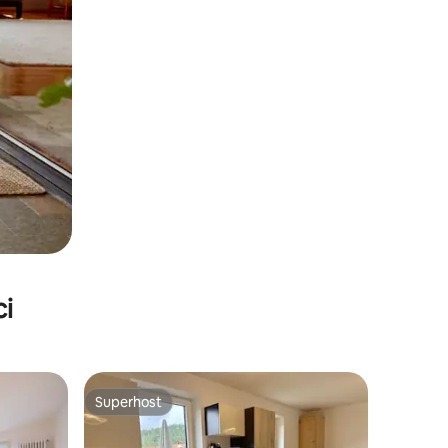
ci
Superhost
nakom „Odabrali gosti”
Superhost