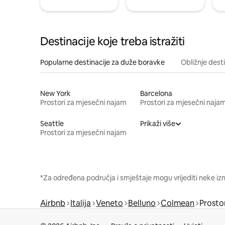
Destinacije koje treba istražiti
Popularne destinacije za duže boravke
Obližnje dest
New York
Barcelona
Prostori za mjesečni najam
Prostori za mjesečni naja
Seattle
Prikaži više
Prostori za mjesečni najam
*Za određena područja i smještaje mogu vrijediti neke iz
Airbnb
Italija
Veneto
Belluno
Colmean
Prosto