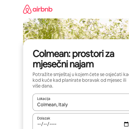
Prijeđi
na
sadržaj
Colmean: prostori za
mjesečni najam
Potražite smještaj u kojem ćete se osjećati k
kod kuće kad planirate boravak od mjesec ili
više dana.
Lokacija
Kada budu dostupni rezultati, moći ćete ih pregle
Dolazak