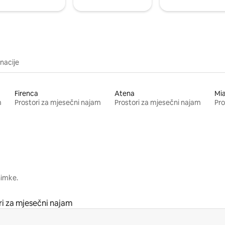
inacije
Firenca
Atena
Mi
m
Prostori za mjesečni najam
Prostori za mjesečni najam
Pro
nimke.
ri za mjesečni najam