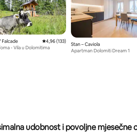
e' Falcade
Prosječna ocjena: 4,96/5, recenzija: 133
4,96 (133)
Stan – Caviola
Toma - Vila u Dolomitima
Apartman Dolomiti Dream 1
, recenzija: 106
imalna udobnost i povoljne mjesečne c