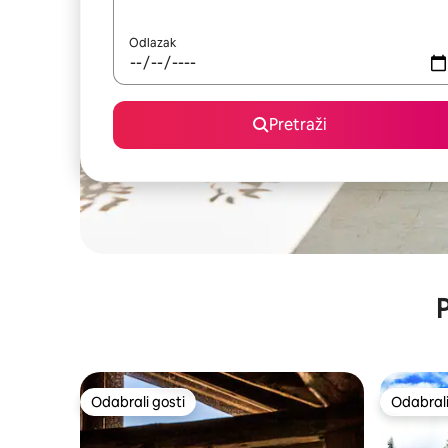
Odlazak
Pretraži
P
Odabrali gosti
Odabrali
Odabrali gosti
Odabrali