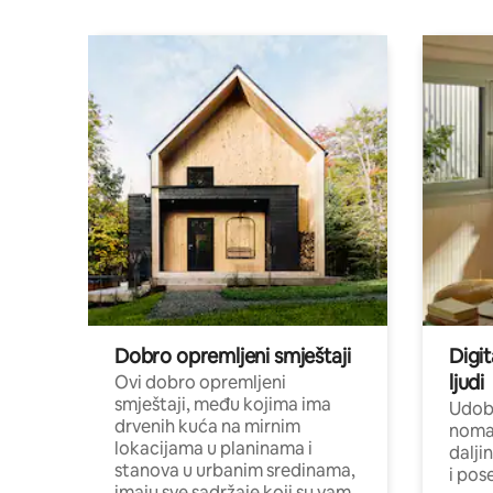
Dobro opremljeni smještaji
Digit
ljudi
Ovi dobro opremljeni
smještaji, među kojima ima
Udobn
drvenih kuća na mirnim
nomad
lokacijama u planinama i
dalji
stanova u urbanim sredinama,
i pos
imaju sve sadržaje koji su vam