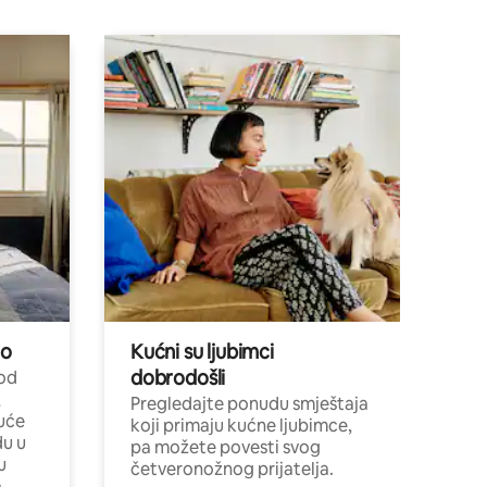
no
Kućni su ljubimci
dobrodošli
 od
,
Pregledajte ponudu smještaja
uće
koji primaju kućne ljubimce,
du u
pa možete povesti svog
u
četveronožnog prijatelja.
.