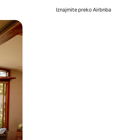
Iznajmite preko Airbnba
li prelaskom prstom po zaslonu.