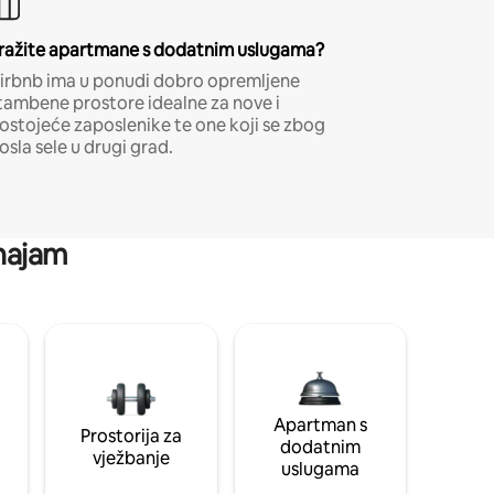
ražite apartmane s dodatnim uslugama?
irbnb ima u ponudi dobro opremljene
tambene prostore idealne za nove i
ostojeće zaposlenike te one koji se zbog
osla sele u drugi grad.
 najam
Apartman s
Prostorija za
dodatnim
vježbanje
uslugama