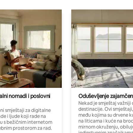
alni nomadi i poslovni
Oduševljenje zajamče
Nekad je smještaj važniji
destinacije. Ovi smještaji
i smještaji za digitalne
među kojima su drvene k
e i ljude koji rade na
na liticama i kuće na bro
nu s bežičnim internetom
mirnom okruženju, obiluj
ebnim prostorom za rad.
jedinstvenim značajkama