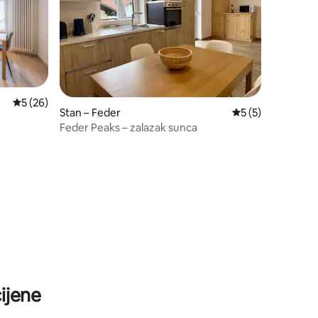
Prosječna ocjena: 5/5, recenzija: 26
5 (26)
Stan – Feder
Prosječna ocjena: 
5 (5)
Feder Peaks – zalazak sunca
ijene