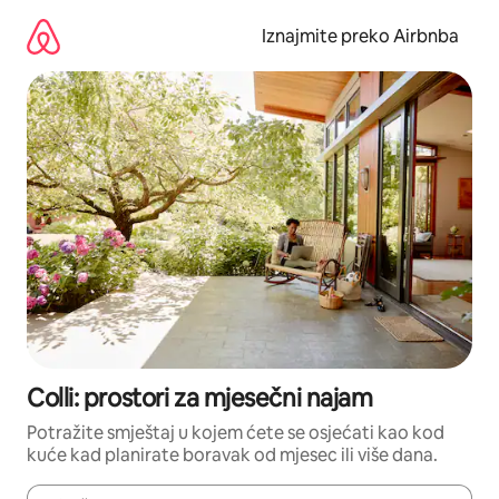
Prijeđi
na
Iznajmite preko Airbnba
sadržaj
Colli: prostori za mjesečni najam
Potražite smještaj u kojem ćete se osjećati kao kod
kuće kad planirate boravak od mjesec ili više dana.