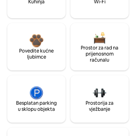
Kuhinja
Wi-Fi
Prostor za rad na
Povedite kućne
prijenosnom
ljubimce
računalu
Besplatan parking
Prostorija za
u sklopu objekta
vježbanje