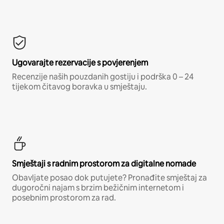
Ugovarajte rezervacije s povjerenjem
Recenzije naših pouzdanih gostiju i podrška 0 – 24
tijekom čitavog boravka u smještaju.
Smještaji s radnim prostorom za digitalne nomade
Obavljate posao dok putujete? Pronađite smještaj za
dugoročni najam s brzim bežičnim internetom i
posebnim prostorom za rad.