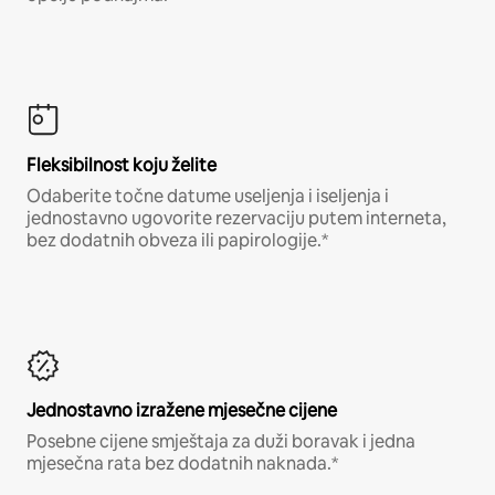
Fleksibilnost koju želite
Odaberite točne datume useljenja i iseljenja i
jednostavno ugovorite rezervaciju putem interneta,
bez dodatnih obveza ili papirologije.*
Jednostavno izražene mjesečne cijene
Posebne cijene smještaja za duži boravak i jedna
mjesečna rata bez dodatnih naknada.*