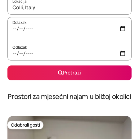
Lokacija
Kada budu dostupni rezultati, moći ćete ih pregledati koristeći
Dolazak
Odlazak
Pretraži
Prostori za mjesečni najam u bližoj okolici
Odabrali gosti
Odabrali gosti