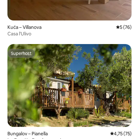
Kuća – Villanova
Prosječna o
5 (76)
Casa l'Ulivo
Superhost
Superhost
Bungalov – Pianella
Prosječna ocje
4,75 (75)