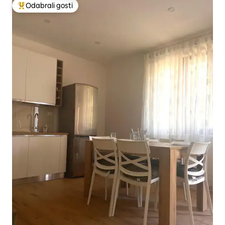
Odabrali gosti
Među najviše rangiranima s oznakom „Odabrali gosti”