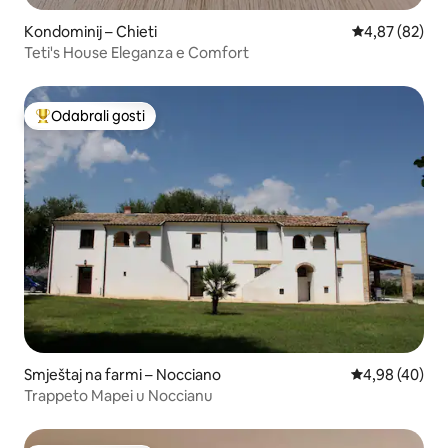
Kondominij – Chieti
Prosječna ocje
4,87 (82)
Teti's House Eleganza e Comfort
Odabrali gosti
Među najviše rangiranima s oznakom „Odabrali gosti”
Smještaj na farmi – Nocciano
Prosječna ocje
4,98 (40)
Trappeto Mapei u Noccianu