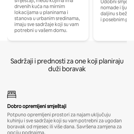
smještaji, među kojima ima
Udobni smještaj
drvenih kuća na mirnim
nomade i ljude 
lokacijama u planinama i
daljinu s bežič
stanova u urbanim sredinama,
i posebnim pro
imaju sve sadržaje koji su vam
potrebni u vašem domu.
Sadržaji i prednosti za one koji planiraju
duži boravak
Dobro opremljeni smještaji
Potpuno opremljeni prostori za najam uključuju
kuhinju i sve sadržaje koji su vam potrebni za ugodan
boravak od mjesec ili više dana. Savršena zamjena za
opciju podnajma.