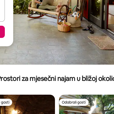
rostori za mjesečni najam u bližoj okoli
 gosti
Odabrali gosti
 gosti
Odabrali gosti