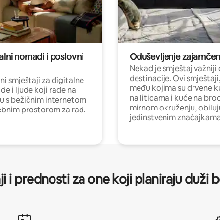
alni nomadi i poslovni
Oduševljenje zajamče
Nekad je smještaj važniji
destinacije. Ovi smještaji
i smještaji za digitalne
među kojima su drvene k
e i ljude koji rade na
na liticama i kuće na bro
nu s bežičnim internetom
mirnom okruženju, obiluj
ebnim prostorom za rad.
jedinstvenim značajkama
ji i prednosti za one koji planiraju duži 