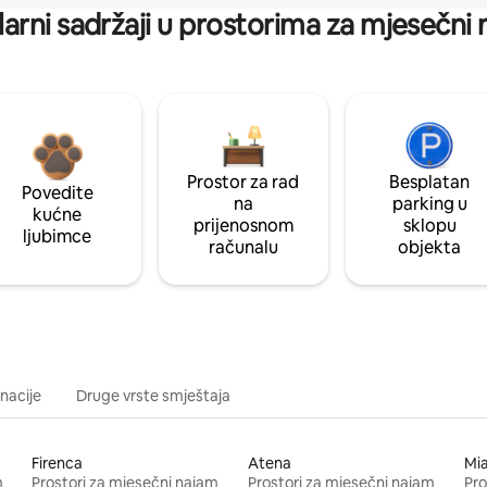
arni sadržaji u prostorima za mjesečni
Prostor za rad
Besplatan
Povedite
na
parking u
kućne
prijenosnom
sklopu
ljubimce
računalu
objekta
inacije
Druge vrste smještaja
Firenca
Atena
Mi
m
Prostori za mjesečni najam
Prostori za mjesečni najam
Pro