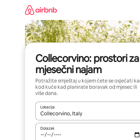
Prijeđi
na
sadržaj
Collecorvino: prostori za
mjesečni najam
Potražite smještaj u kojem ćete se osjećati k
kod kuće kad planirate boravak od mjesec ili
više dana.
Lokacija
Kada budu dostupni rezultati, moći ćete ih pregle
Dolazak