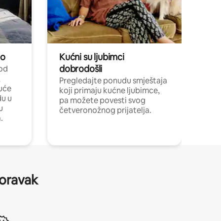
no
Kućni su ljubimci
dobrodošli
 od
,
Pregledajte ponudu smještaja
uće
koji primaju kućne ljubimce,
du u
pa možete povesti svog
u
četveronožnog prijatelja.
.
boravak