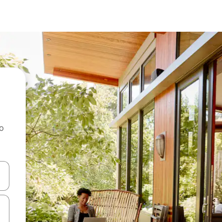
ao
dati koristeći se strelicama prema gore i prema dolje, kao i dodirom i