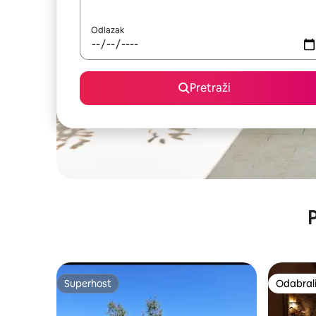
Odlazak
Pretraži
P
Superhost
Odabrali
Superhost
Odabrali