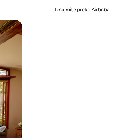
Iznajmite preko Airbnba
li prelaskom prstom po zaslonu.