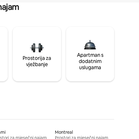
 najam
Apartman s
Prostorija za
dodatnim
vježbanje
uslugama
ami
Montreal
stori za mjesečni najam
Prostori za mjesečni najam