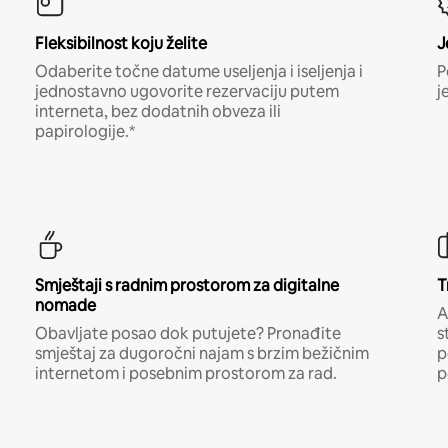
Fleksibilnost koju želite
J
Odaberite točne datume useljenja i iseljenja i
P
jednostavno ugovorite rezervaciju putem
j
interneta, bez dodatnih obveza ili
papirologije.*
Smještaji s radnim prostorom za digitalne
T
nomade
A
Obavljate posao dok putujete? Pronađite
s
smještaj za dugoročni najam s brzim bežičnim
p
internetom i posebnim prostorom za rad.
p