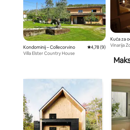
Kuća za o
tino
Vinarija Z
Kondominij – Collecorvino
Prosječna ocjena: 4,78
4,78 (9)
Villa Elster Country House
Maks