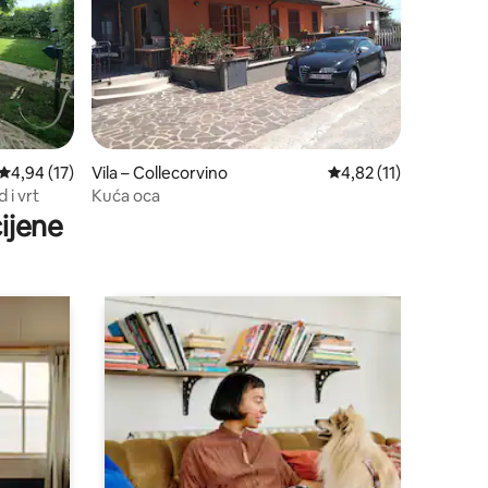
Prosječna ocjena: 4,94/5, recenzija: 17
4,94 (17)
Vila – Collecorvino
Prosječna ocjena: 4,82
4,82 (11)
 i vrt
Kuća oca
ijene