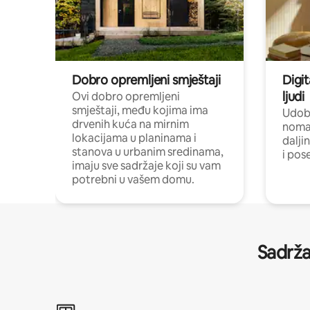
Dobro opremljeni smještaji
Digit
ljudi
Ovi dobro opremljeni
smještaji, među kojima ima
Udobn
drvenih kuća na mirnim
nomad
lokacijama u planinama i
dalji
stanova u urbanim sredinama,
i pos
imaju sve sadržaje koji su vam
potrebni u vašem domu.
Sadrža