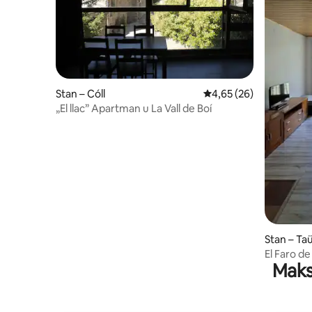
Stan – Cóll
Prosječna ocjena: 4,65/
4,65 (26)
„El llac” Apartman u La Vall de Boí
Stan – Taü
El Faro de
Maks
parkirališ