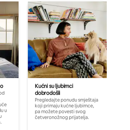
no
Kućni su ljubimci
dobrodošli
 od
,
Pregledajte ponudu smještaja
uće
koji primaju kućne ljubimce,
du u
pa možete povesti svog
u
četveronožnog prijatelja.
.