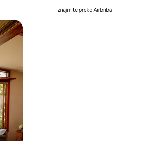
Iznajmite preko Airbnba
li prelaskom prstom po zaslonu.