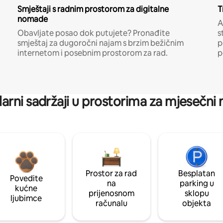
Smještaji s radnim prostorom za digitalne
T
nomade
A
Obavljate posao dok putujete? Pronađite
s
smještaj za dugoročni najam s brzim bežičnim
p
internetom i posebnim prostorom za rad.
p
arni sadržaji u prostorima za mjesečni
Prostor za rad
Besplatan
Povedite
na
parking u
kućne
prijenosnom
sklopu
ljubimce
računalu
objekta