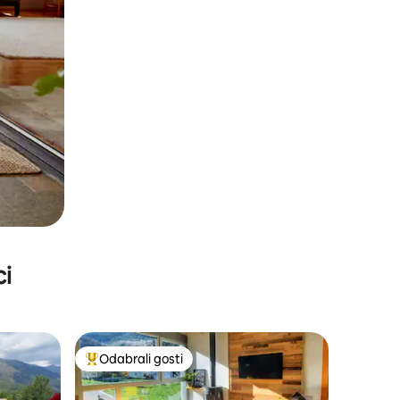
ci
Odabrali gosti
Među najviše rangiranima s oznakom „Odabrali gosti”