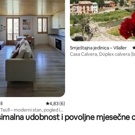
5, recenzija: 26
Smještajna jedinica – Vilaller
P
Casa Calvera, Dúplex calvera (bi
ll
Prosječna ocjena: 4,83/5, recenzija: 6
4,83 (6)
 Taüll – moderni stan, pogled i
imalna udobnost i povoljne mjesečne c
te