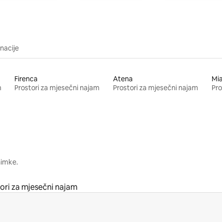
inacije
Firenca
Atena
Mi
m
Prostori za mjesečni najam
Prostori za mjesečni najam
Pro
nimke.
ori za mjesečni najam