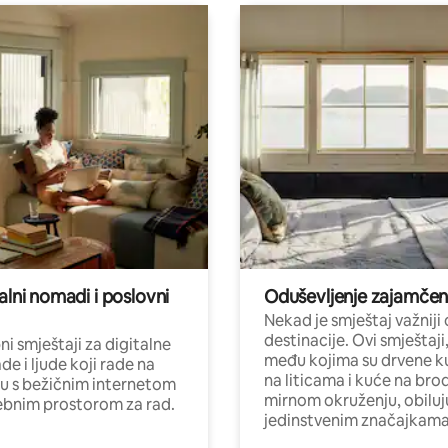
alni nomadi i poslovni
Oduševljenje zajamče
Nekad je smještaj važniji
destinacije. Ovi smještaji
i smještaji za digitalne
među kojima su drvene k
e i ljude koji rade na
na liticama i kuće na bro
nu s bežičnim internetom
mirnom okruženju, obiluj
ebnim prostorom za rad.
jedinstvenim značajkama