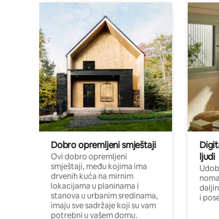
Dobro opremljeni smještaji
Digit
ljudi
Ovi dobro opremljeni
smještaji, među kojima ima
Udobn
drvenih kuća na mirnim
nomad
lokacijama u planinama i
dalji
stanova u urbanim sredinama,
i pos
imaju sve sadržaje koji su vam
potrebni u vašem domu.