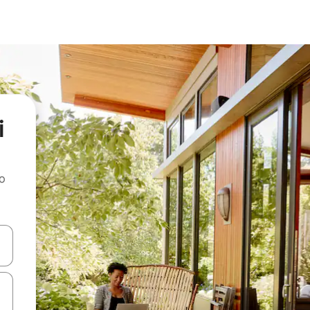
i
ao
dati koristeći se strelicama prema gore i prema dolje, kao i dodirom i