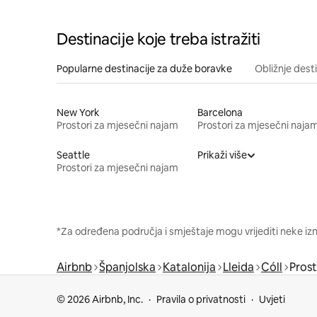
Destinacije koje treba istražiti
Popularne destinacije za duže boravke
Obližnje dest
New York
Barcelona
Prostori za mjesečni najam
Prostori za mjesečni naja
Seattle
Prikaži više
Prostori za mjesečni najam
*Za određena područja i smještaje mogu vrijediti neke iz
Airbnb
Španjolska
Katalonija
Lleida
Cóll
Prost
© 2026 Airbnb, Inc.
Pravila o privatnosti
Uvjeti