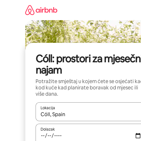
Prijeđi
na
sadržaj
Cóll: prostori za mjesečn
najam
Potražite smještaj u kojem ćete se osjećati k
kod kuće kad planirate boravak od mjesec ili
više dana.
Lokacija
Kada budu dostupni rezultati, moći ćete ih pregle
Dolazak