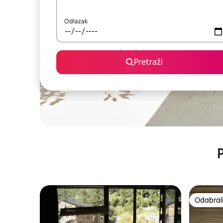
Odlazak
Pretraži
P
Odabrali
Odabrali