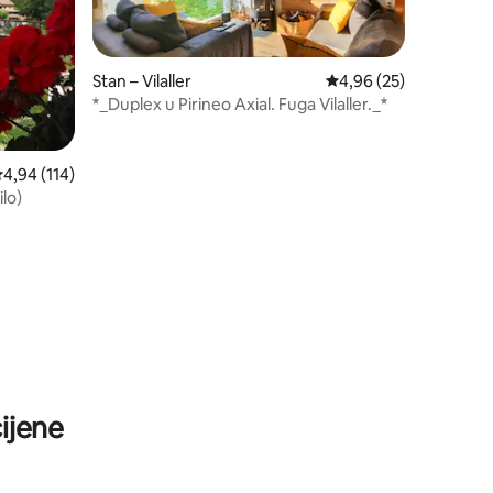
Stan – Vilaller
Prosječna ocjena: 4,96
4,96 (25)
*_Duplex u Pirineo Axial. Fuga Vilaller._*
rosječna ocjena: 4,94/5, recenzija: 114
4,94 (114)
lo)
ijene