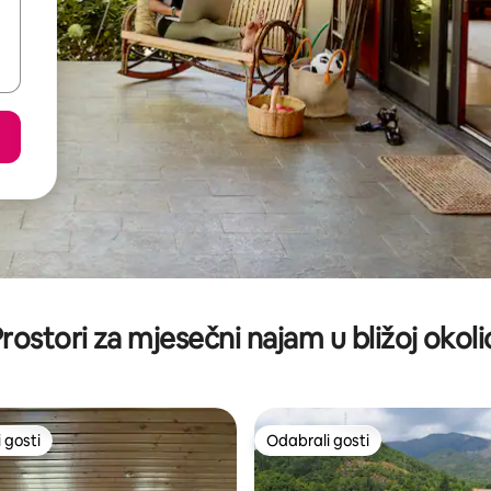
rostori za mjesečni najam u bližoj okoli
 gosti
Odabrali gosti
 gosti
Odabrali gosti