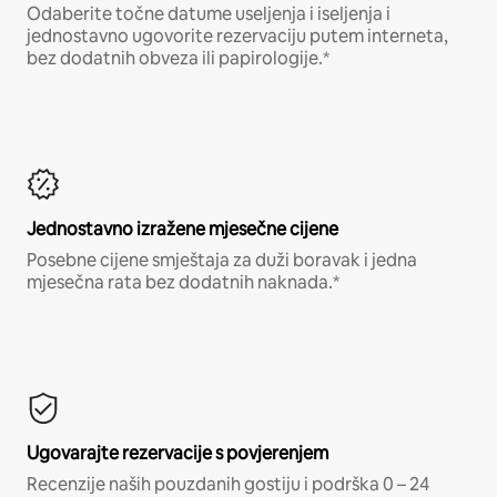
Odaberite točne datume useljenja i iseljenja i
jednostavno ugovorite rezervaciju putem interneta,
bez dodatnih obveza ili papirologije.*
Jednostavno izražene mjesečne cijene
Posebne cijene smještaja za duži boravak i jedna
mjesečna rata bez dodatnih naknada.*
Ugovarajte rezervacije s povjerenjem
Recenzije naših pouzdanih gostiju i podrška 0 – 24