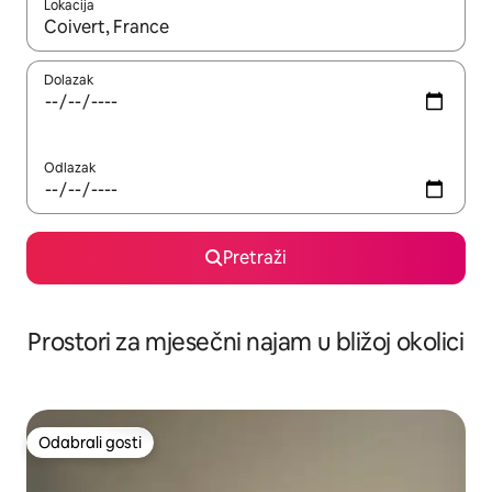
Lokacija
Kada budu dostupni rezultati, moći ćete ih pregledati koristeći
Dolazak
Odlazak
Pretraži
Prostori za mjesečni najam u bližoj okolici
Odabrali gosti
Odabrali gosti