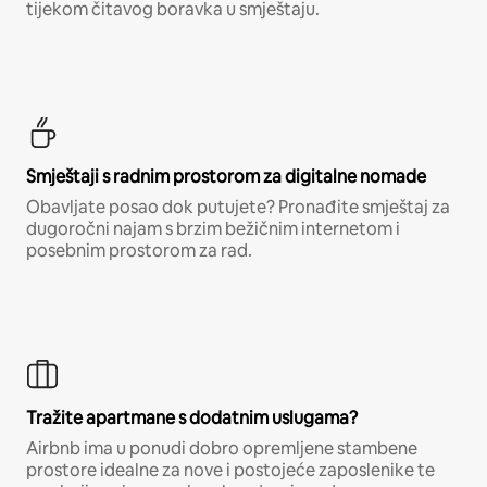
tijekom čitavog boravka u smještaju.
Smještaji s radnim prostorom za digitalne nomade
Obavljate posao dok putujete? Pronađite smještaj za
dugoročni najam s brzim bežičnim internetom i
posebnim prostorom za rad.
Tražite apartmane s dodatnim uslugama?
Airbnb ima u ponudi dobro opremljene stambene
prostore idealne za nove i postojeće zaposlenike te