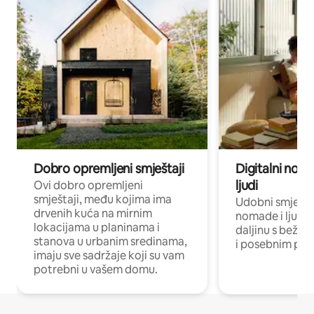
Dobro opremljeni smještaji
Digitalni noma
ljudi
Ovi dobro opremljeni
smještaji, među kojima ima
Udobni smještaj
drvenih kuća na mirnim
nomade i ljude 
lokacijama u planinama i
daljinu s bežič
stanova u urbanim sredinama,
i posebnim pro
imaju sve sadržaje koji su vam
potrebni u vašem domu.