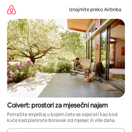
Prijeđi
na
Iznajmite preko Airbnba
sadržaj
Coivert: prostori za mjesečni najam
Potražite smještaj u kojem ćete se osjećati kao kod
kuće kad planirate boravak od mjesec ili više dana.