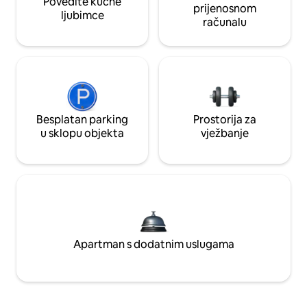
Povedite kućne
prijenosnom
ljubimce
računalu
Besplatan parking
Prostorija za
u sklopu objekta
vježbanje
Apartman s dodatnim uslugama