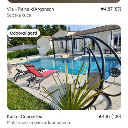
Vila – Plaine-d'Argenson
Prosječna ocje
4,87 (87)
Seoska kuća
Odabrali gosti
Odabrali gosti
Kuća – Courcelles
Prosječna ocjen
4,87 (100)
Mali studio sa svim udobnostima