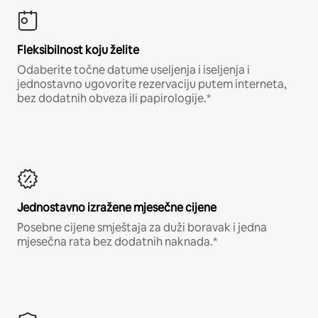
Fleksibilnost koju želite
Odaberite točne datume useljenja i iseljenja i
jednostavno ugovorite rezervaciju putem interneta,
bez dodatnih obveza ili papirologije.*
Jednostavno izražene mjesečne cijene
Posebne cijene smještaja za duži boravak i jedna
mjesečna rata bez dodatnih naknada.*