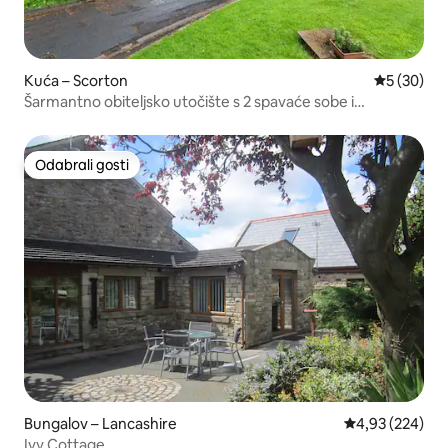
Kuća – Scorton
Prosječna o
5 (30)
Šarmantno obiteljsko utočište s 2 spavaće sobe i
pogledom na vrt
Odabrali gosti
Odabrali gosti
Bungalov – Lancashire
Prosječna ocjen
4,93 (224)
Ivy Cottage