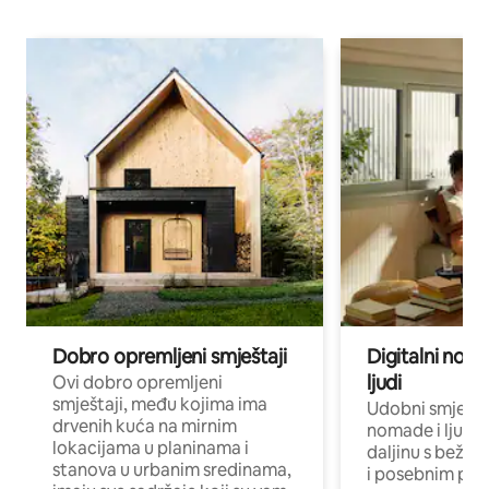
Dobro opremljeni smještaji
Digitalni noma
ljudi
Ovi dobro opremljeni
smještaji, među kojima ima
Udobni smještaj
drvenih kuća na mirnim
nomade i ljude 
lokacijama u planinama i
daljinu s bežič
stanova u urbanim sredinama,
i posebnim pro