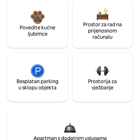
Prostor za rad na
Povedite kućne
prijenosnom
ljubimce
računalu
Besplatan parking
Prostorija za
u sklopu objekta
vježbanje
Apartman s dodatnim uslugama