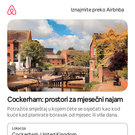
Prijeđi
na
Iznajmite preko Airbnba
sadržaj
Cockerham: prostori za mjesečni najam
Potražite smještaj u kojem ćete se osjećati kao kod
kuće kad planirate boravak od mjesec ili više dana.
Lokacija
Kada budu dostupni rezultati, moći ćete ih pregledati koristeći