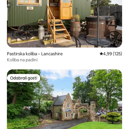
Pastirska koliba – Lancashire
Prosječna ocjen
4,99 (125)
Koliba na padini
Odabrali gosti
Odabrali gosti