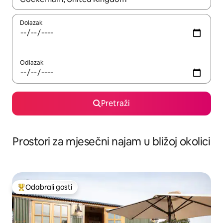
Dolazak
Odlazak
Pretraži
Prostori za mjesečni najam u bližoj okolici
Odabrali gosti
Među najviše rangiranima s oznakom „Odabrali gosti”