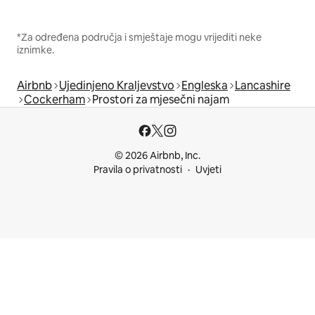
*Za određena područja i smještaje mogu vrijediti neke
iznimke.
Airbnb
Ujedinjeno Kraljevstvo
Engleska
Lancashire
Cockerham
Prostori za mjesečni najam
© 2026 Airbnb, Inc.
Pravila o privatnosti
Uvjeti