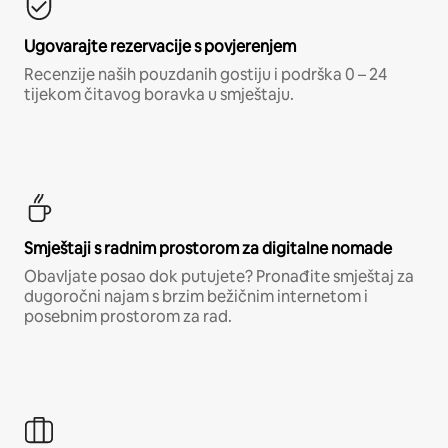
Ugovarajte rezervacije s povjerenjem
Recenzije naših pouzdanih gostiju i podrška 0 – 24
tijekom čitavog boravka u smještaju.
Smještaji s radnim prostorom za digitalne nomade
Obavljate posao dok putujete? Pronađite smještaj za
dugoročni najam s brzim bežičnim internetom i
posebnim prostorom za rad.