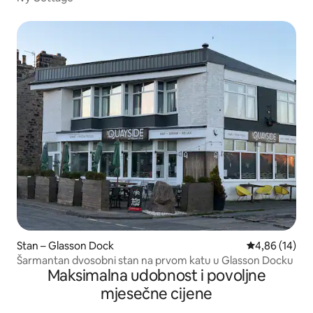
Stan – Glasson Dock
Prosječna ocje
4,86 (14)
Šarmantan dvosobni stan na prvom katu u Glasson Docku
Maksimalna udobnost i povoljne
mjesečne cijene