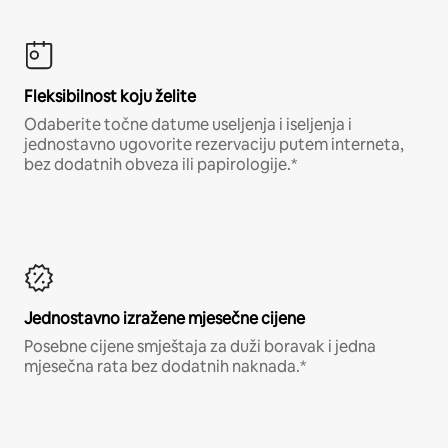
Fleksibilnost koju želite
Odaberite točne datume useljenja i iseljenja i
jednostavno ugovorite rezervaciju putem interneta,
bez dodatnih obveza ili papirologije.*
Jednostavno izražene mjesečne cijene
Posebne cijene smještaja za duži boravak i jedna
mjesečna rata bez dodatnih naknada.*