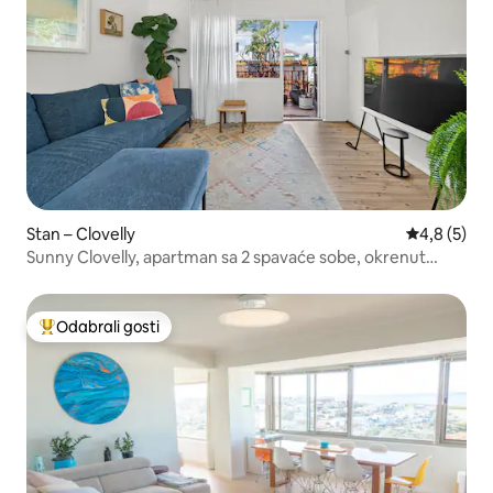
Stan – Clovelly
Prosječna o
4,8 (5)
Sunny Clovelly, apartman sa 2 spavaće sobe, okrenut
prema sjeveru
Odabrali gosti
Među najviše rangiranima s oznakom „Odabrali gosti”