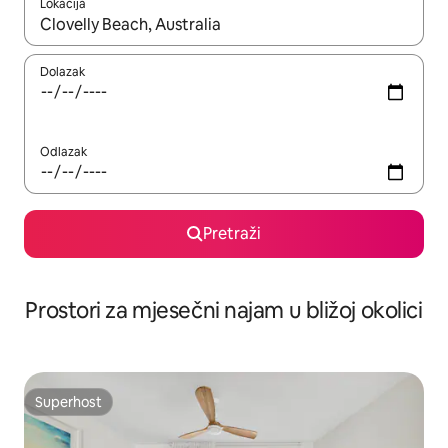
Lokacija
Kada budu dostupni rezultati, moći ćete ih pregledati koristeći
Dolazak
Odlazak
Pretraži
Prostori za mjesečni najam u bližoj okolici
Superhost
Superhost