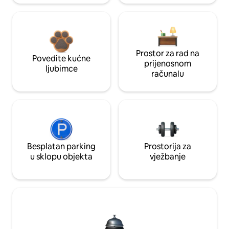
Prostor za rad na
Povedite kućne
prijenosnom
ljubimce
računalu
Besplatan parking
Prostorija za
u sklopu objekta
vježbanje