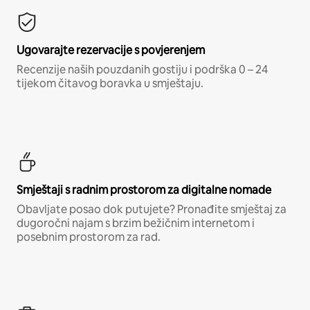
Ugovarajte rezervacije s povjerenjem
Recenzije naših pouzdanih gostiju i podrška 0 – 24
tijekom čitavog boravka u smještaju.
Smještaji s radnim prostorom za digitalne nomade
Obavljate posao dok putujete? Pronađite smještaj za
dugoročni najam s brzim bežičnim internetom i
posebnim prostorom za rad.