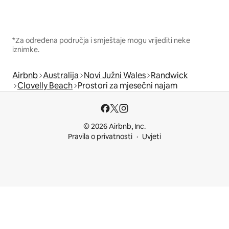
*Za određena područja i smještaje mogu vrijediti neke
iznimke.
Airbnb
Australija
Novi Južni Wales
Randwick
Clovelly Beach
Prostori za mjesečni najam
© 2026 Airbnb, Inc.
Pravila o privatnosti
Uvjeti