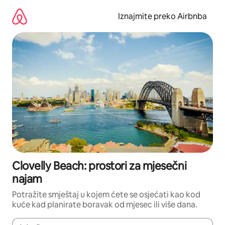
Prijeđi
na
Iznajmite preko Airbnba
sadržaj
Clovelly Beach: prostori za mjesečni
najam
Potražite smještaj u kojem ćete se osjećati kao kod
kuće kad planirate boravak od mjesec ili više dana.