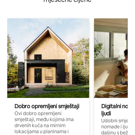
Dobro opremljeni smještaji
Digitalni noma
ljudi
Ovi dobro opremljeni
smještaji, među kojima ima
Udobni smještaj
drvenih kuća na mirnim
nomade i ljude 
lokacijama u planinama i
daljinu s bežič