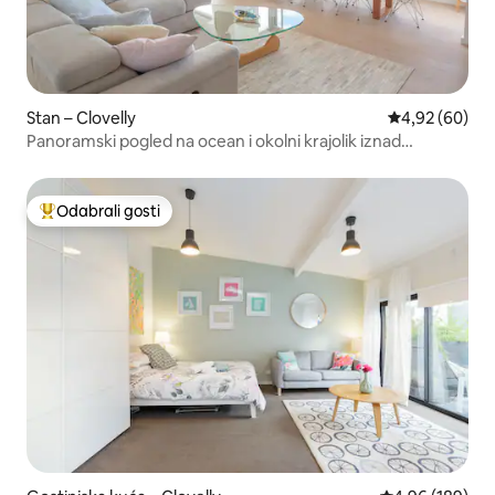
Stan – Clovelly
Prosječna ocje
4,92 (60)
Panoramski pogled na ocean i okolni krajolik iznad
Clovellyja
Odabrali gosti
Među najviše rangiranima s oznakom „Odabrali gosti”