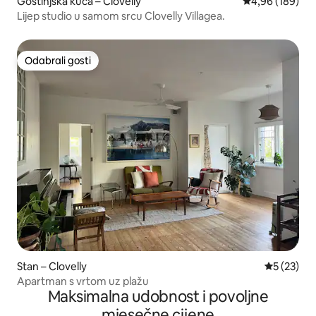
Gostinjska kuća – Clovelly
Prosječna ocjen
4,96 (189)
Lijep studio u samom srcu Clovelly Villagea.
Odabrali gosti
Odabrali gosti
Stan – Clovelly
Prosječna 
5 (23)
Apartman s vrtom uz plažu
Maksimalna udobnost i povoljne
mjesečne cijene