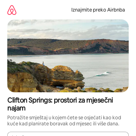
Prijeđi
na
Iznajmite preko Airbnba
sadržaj
Clifton Springs: prostori za mjesečni
najam
Potražite smještaj u kojem ćete se osjećati kao kod
kuće kad planirate boravak od mjesec ili više dana.