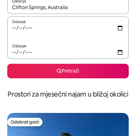
Lokacija
Kada budu dostupni rezultati, moći ćete ih pregledati koristeći
Dolazak
Odlazak
Pretraži
Prostori za mjesečni najam u bližoj okolici
Odabrali gosti
Odabrali gosti