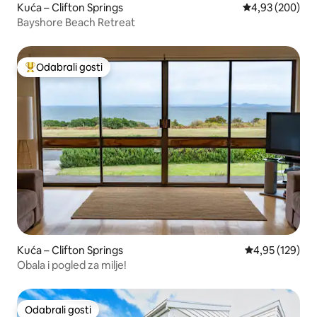
Kuća – Clifton Springs
Prosječna ocjen
4,93 (200)
Bayshore Beach Retreat
Odabrali gosti
Među najviše rangiranima s oznakom „Odabrali gosti”
Kuća – Clifton Springs
Prosječna ocjen
4,95 (129)
Obala i pogled za milje!
Odabrali gosti
Odabrali gosti