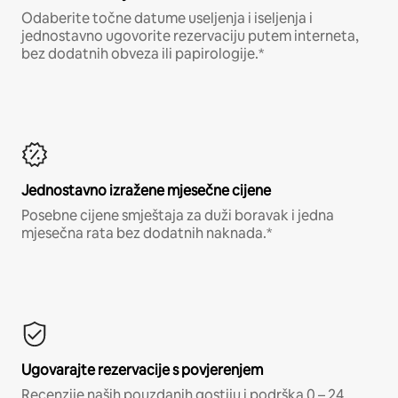
Odaberite točne datume useljenja i iseljenja i
jednostavno ugovorite rezervaciju putem interneta,
bez dodatnih obveza ili papirologije.*
Jednostavno izražene mjesečne cijene
Posebne cijene smještaja za duži boravak i jedna
mjesečna rata bez dodatnih naknada.*
Ugovarajte rezervacije s povjerenjem
Recenzije naših pouzdanih gostiju i podrška 0 – 24