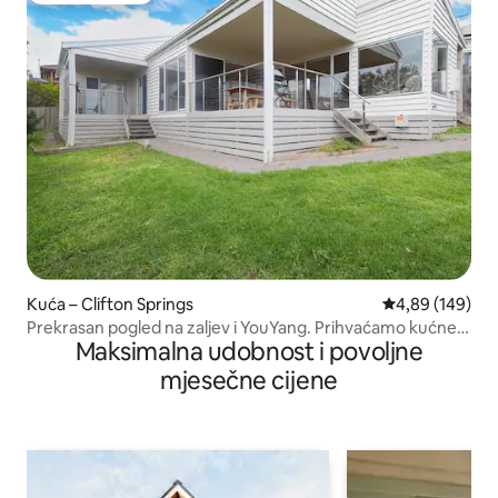
Kuća – Clifton Springs
Prosječna ocjen
4,89 (149)
Prekrasan pogled na zaljev i YouYang. Prihvaćamo kućne
Maksimalna udobnost i povoljne
ljubimce
mjesečne cijene