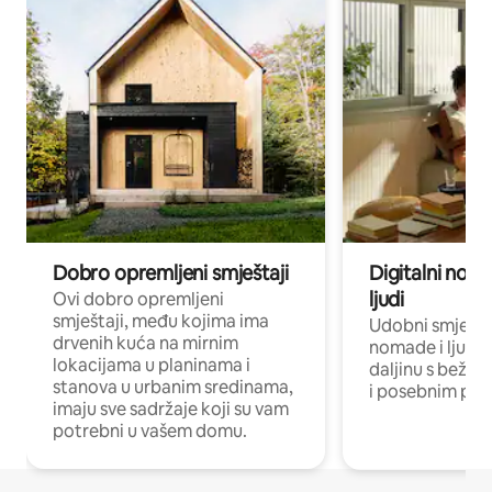
Dobro opremljeni smještaji
Digitalni noma
ljudi
Ovi dobro opremljeni
smještaji, među kojima ima
Udobni smještaj
drvenih kuća na mirnim
nomade i ljude 
lokacijama u planinama i
daljinu s bežič
stanova u urbanim sredinama,
i posebnim pro
imaju sve sadržaje koji su vam
potrebni u vašem domu.