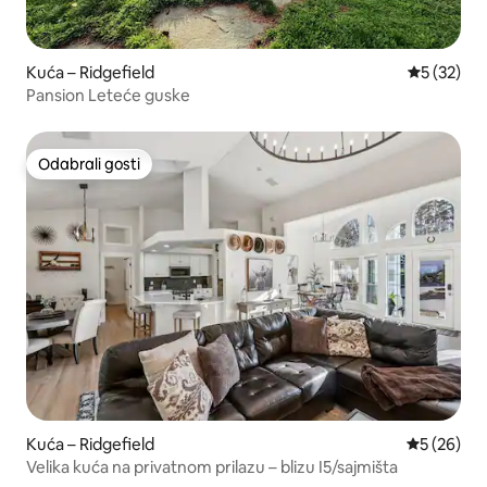
Kuća – Ridgefield
Prosječna 
5 (32)
Pansion Leteće guske
Odabrali gosti
Odabrali gosti
Kuća – Ridgefield
Prosječna o
5 (26)
Velika kuća na privatnom prilazu – blizu I5/sajmišta