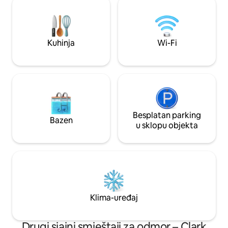
blagovanje/rad i potpuno opremljenu
Privatne pješačke s
kupaonicu. Ovaj ugodan smještaj uređen
spavaće sobe i 3 kupaoni
je s pažnjom i udobnost je bila na prvom
opremljena kuhinja ~ 2
mjestu, pa je savršeno mjesto za
vlastite uspomene
Kuhinja
Wi-Fi
opuštanje, punjenje baterija i uživanje u
Pronađite inspirac
nezaboravnom odmoru.
recenzijama.
Besplatan parking
Bazen
u sklopu objekta
Klima-uređaj
Drugi sjajni smještaji za odmor – Clark