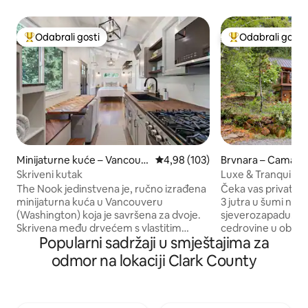
Odabrali gosti
Odabrali gosti
Među najviše rangiranima s oznakom „Odabrali gosti”
Među najviše ran
Minijaturne kuće – Vancouv
Prosječna ocjena: 4,98/5, recenz
4,98 (103)
Brvnara – Camas
er
Skriveni kutak
Luxe & Tranquil Fo
Tub ~ Games
The Nook jedinstvena je, ručno izrađena
Čeka vas privatna 
minijaturna kuća u Vancouveru
3 jutra u šumi na 
(Washington) koja je savršena za dvoje.
sjeverozapadu. Ov
Skrivena među drvećem s vlastitim
cedrovine u obliku
Popularni sadržaji u smještajima za
prilazom, nudi privatnost, ali i
među drvećem i p
jednostavan pristup autocestama I-5, I-
te nevjerojatnu za
odmor na lokaciji Clark County
205 i zračnoj luci PDX. Sadržaji uključuju
sadržaje: ~ Prilagođena sauna i vanjski
potpuno opremljenu kuhinju, ugodan
tuš ~ Prostor za k
kutak za čitanje na loftu, pametni TV,
kukuruzom ~ Ogromna terasa i roštilj ~
perilicu/sušilicu, prostrani stol za
Stereo sustav u ci