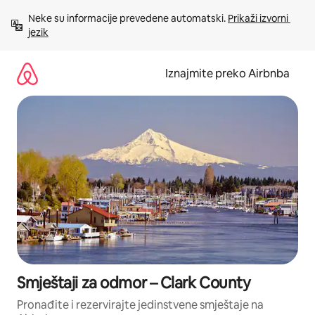
Prijeđi
Neke su informacije prevedene automatski. 
Prikaži izvorni 
na
jezik
sadržaj
Iznajmite preko Airbnba
Smještaji za odmor – Clark County
Pronađite i rezervirajte jedinstvene smještaje na