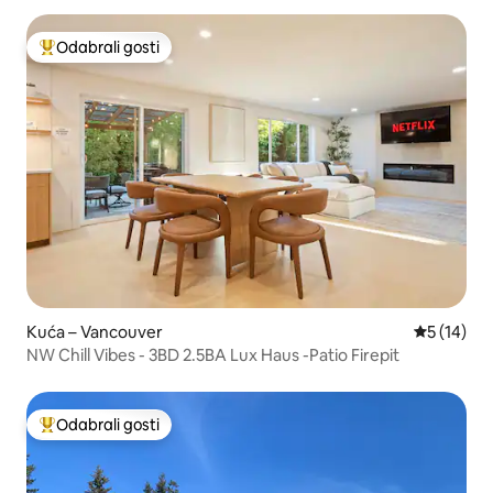
Odabrali gosti
Među najviše rangiranima s oznakom „Odabrali gosti”
Kuća – Vancouver
Prosječna 
5 (14)
NW Chill Vibes - 3BD 2.5BA Lux Haus -Patio Firepit
Odabrali gosti
Među najviše rangiranima s oznakom „Odabrali gosti”