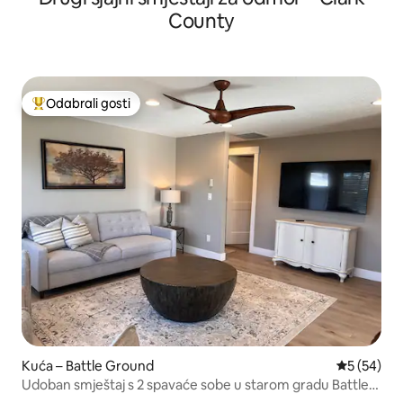
County
Odabrali gosti
Među najviše rangiranima s oznakom „Odabrali gosti”
Kuća – Battle Ground
Prosječna o
5 (54)
Udoban smještaj s 2 spavaće sobe u starom gradu Battle
Ground