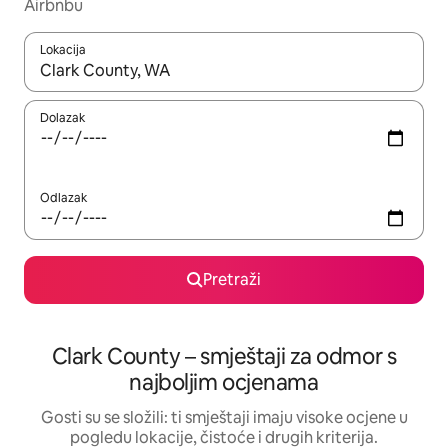
Airbnbu
Lokacija
Kada budu dostupni rezultati, moći ćete ih pregledati koristeći
Dolazak
Odlazak
Pretraži
Clark County – smještaji za odmor s
najboljim ocjenama
Gosti su se složili: ti smještaji imaju visoke ocjene u
pogledu lokacije, čistoće i drugih kriterija.