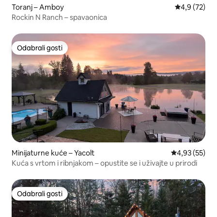
Toranj – Amboy
Prosječna ocj
4,9 (72)
Rockin N Ranch – spavaonica
Odabrali gosti
Odabrali gosti
Minijaturne kuće – Yacolt
Prosječna ocje
4,93 (55)
Kuća s vrtom i ribnjakom – opustite se i uživajte u prirodi
Odabrali gosti
Odabrali gosti