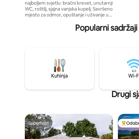
najboljem svjetlu: bračni krevet, unutarnji
posuđa, ro
WC, roštilj, sjajna vanjska kupelj. Savršeno
Starlink 
mjesto za odmor, opuštanje i uživanje u
kruh. Sam
prirodi. Potpuna privatnost za punjenje,
Popularni sadržaji
resetiranje i ponovno povezivanje, no
imajte na umu da nema utičnica, klima-
uređaja, hladnjaka, ograničenih zavjesa
na prozorima, a u lokalnom je servisu
dostupan led. 5G Telstra usluga, a ako
upotrebljavate CPAP uređaj, tada vam je
potrebna vlastita rezervna baterija.
Pogledajte vodič s aktivnostima. Uživajte
u boravku.
Kuhinja
Wi-F
Drugi s
Superhost
Odabra
Superhost
Među naj