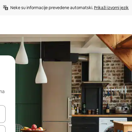
Neke su informacije prevedene automatski. 
Prikaži izvorni jezik
 na
dati koristeći se strelicama prema gore i prema dolje, kao i dodirom i