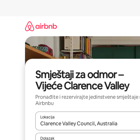
Prijeđi
na
sadržaj
Smještaji za odmor –
Vijeće Clarence Valley
Pronađite i rezervirajte jedinstvene smještaje
Airbnbu
Lokacija
Kada budu dostupni rezultati, moći ćete ih pregle
Dolazak