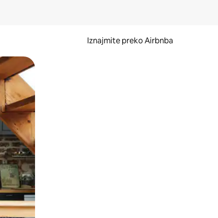
Iznajmite preko Airbnba
li prelaskom prstom po zaslonu.