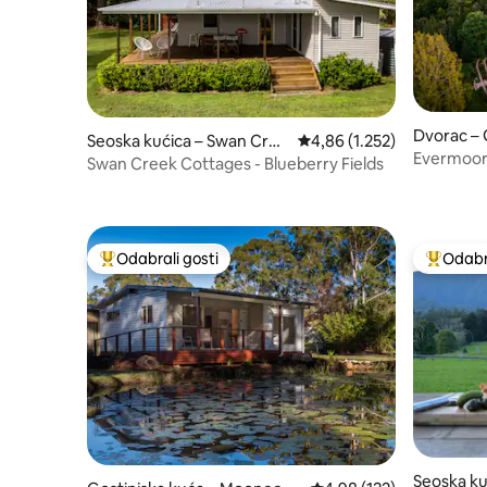
Dvorac – 
Seoska kućica – Swan Cree
Prosječna ocjena: 4,86/5, 
4,86 (1.252)
Evermoore
k
Swan Creek Cottages - Blueberry Fields
s pristupo
Odabrali gosti
Odabra
Među najviše rangiranima s oznakom „Odabrali gosti”
Među naj
Seoska ku