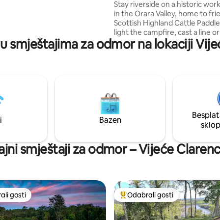
Stay riverside on a historic wor
štilj, HD televizor, Netflix,
in the Orara Valley, home to friendly
neograničeni internet, domaći
Scottish Highland Cattle Paddle the river,
oća! Uživajte!
light the campfire, cast a line o
 u smještajima za odmor na lokaciji Vij
unwind under starry skies Surrounded by
bush & rolling farmland, birds, 
wildlife & country calm, Gleness
Highlands is only minutes from 
waterfalls, forest walks & quiet charm of
country villages 30-40mins to Coffs
Harbour & the many beaches al
beautiful coastline Insta & FB:
Besplat
glenessi.highlands
i
Bazen
sklo
jajni smještaji za odmor – Vijeće Clarenc
li gosti
Odabrali gosti
više rangiranima s oznakom „Odabrali gosti”
Među najviše rangiranima s oz