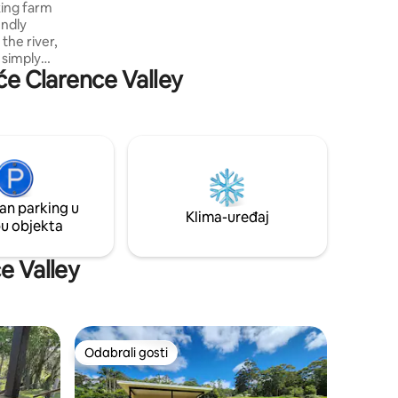
king farm
farmi.
r simply
eće Clarence Valley
native
i
pristine
ong this
an parking u
Klima-uređaj
pu objekta
e Valley
Odabrali gosti
nakom „Odabrali gosti”
Odabrali gosti