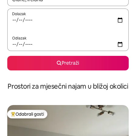
Dolazak
Odlazak
Pretraži
Prostori za mjesečni najam u bližoj okolici
Odabrali gosti
Među najviše rangiranima s oznakom „Odabrali gosti”