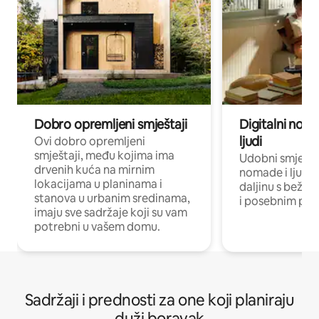
Dobro opremljeni smještaji
Digitalni noma
ljudi
Ovi dobro opremljeni
smještaji, među kojima ima
Udobni smještaj
drvenih kuća na mirnim
nomade i ljude 
lokacijama u planinama i
daljinu s bežič
stanova u urbanim sredinama,
i posebnim pro
imaju sve sadržaje koji su vam
potrebni u vašem domu.
Sadržaji i prednosti za one koji planiraju
duži boravak