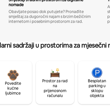
nomade
A
Obavljate posao dok putujete? Pronađite
s
smještaj za dugoročni najam s brzim bežičnim
p
internetom i posebnim prostorom za rad.
p
arni sadržaji u prostorima za mjesečni
Prostor za rad
Besplatan
Povedite
na
parking u
kućne
prijenosnom
sklopu
ljubimce
računalu
objekta