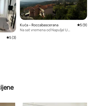
Kuća – Roccabascerana
Prosječna ocjena: 
5 (9)
Na sat vremena od Napulja! U
povijesnom selu
Prosječna ocjena: 5/5, recenzija: 3
5 (3)
ijene