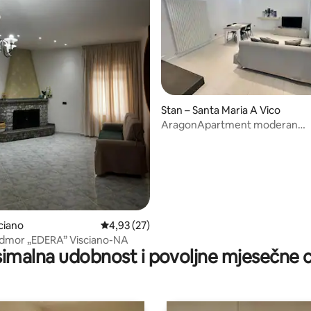
5, recenzija: 17
Stan – Santa Maria A Vico
AragonApartment moderan
stanBesplatan Wi-Fi
ciano
Prosječna ocjena: 4,93/5, recenzija: 27
4,93 (27)
odmor „EDERA” Visciano-NA
imalna udobnost i povoljne mjesečne c