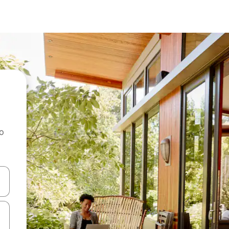
ao
dati koristeći se strelicama prema gore i prema dolje, kao i dodirom i