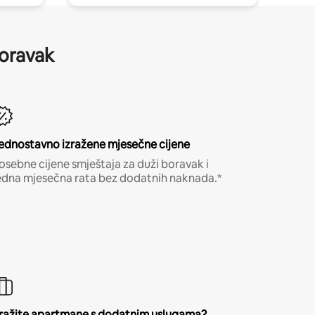
boravak
ednostavno izražene mjesečne cijene
osebne cijene smještaja za duži boravak i
edna mjesečna rata bez dodatnih naknada.*
ražite apartmane s dodatnim uslugama?