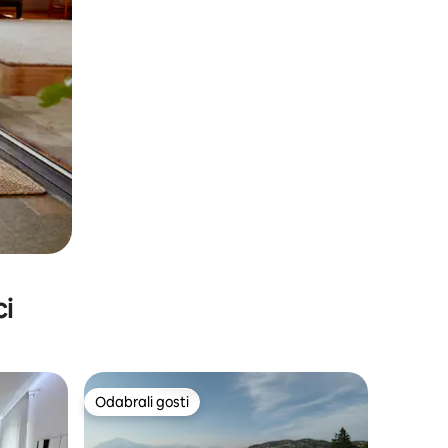
ci
Odabrali gosti
Odabrali gosti