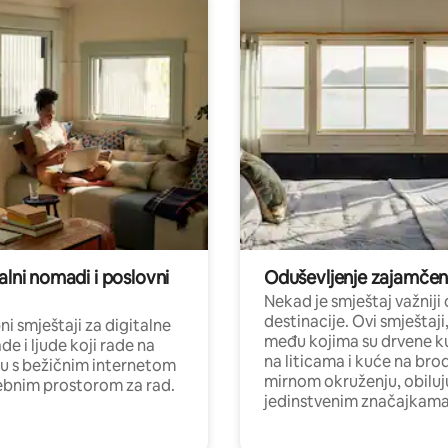
alni nomadi i poslovni
Oduševljenje zajamče
Nekad je smještaj važniji
destinacije. Ovi smještaji
i smještaji za digitalne
među kojima su drvene k
e i ljude koji rade na
na liticama i kuće na bro
nu s bežičnim internetom
mirnom okruženju, obiluj
ebnim prostorom za rad.
jedinstvenim značajkama