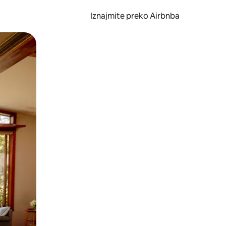
Iznajmite preko Airbnba
li prelaskom prstom po zaslonu.