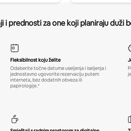
ji i prednosti za one koji planiraju duži 
Fleksibilnost koju želite
J
Odaberite točne datume useljenja i iseljenja i
P
jednostavno ugovorite rezervaciju putem
j
interneta, bez dodatnih obveza ili
papirologije.*
Smještaji s radnim prostorom za digitalne
T