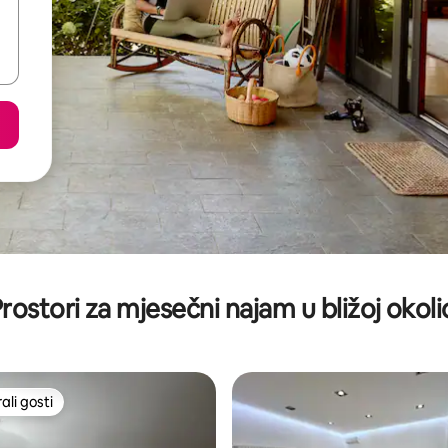
rostori za mjesečni najam u bližoj okoli
li gosti
više rangiranima s oznakom „Odabrali gosti”