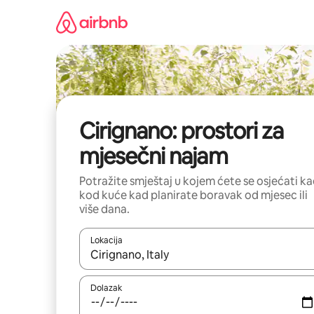
Prijeđi
na
sadržaj
Cirignano: prostori za
mjesečni najam
Potražite smještaj u kojem ćete se osjećati k
kod kuće kad planirate boravak od mjesec ili
više dana.
Lokacija
Kada budu dostupni rezultati, moći ćete ih pregle
Dolazak