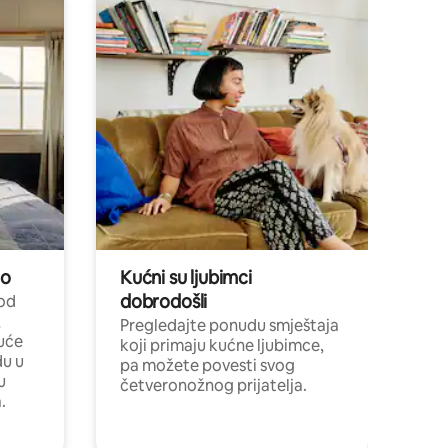
no
Kućni su ljubimci
dobrodošli
 od
,
Pregledajte ponudu smještaja
uće
koji primaju kućne ljubimce,
du u
pa možete povesti svog
u
četveronožnog prijatelja.
.