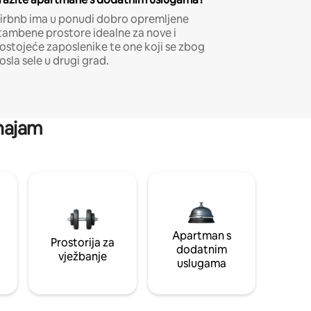
irbnb ima u ponudi dobro opremljene
tambene prostore idealne za nove i
ostojeće zaposlenike te one koji se zbog
osla sele u drugi grad.
 najam
Apartman s
Prostorija za
dodatnim
vježbanje
uslugama