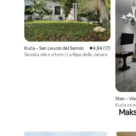
Kuća – San Leucio del Sannio
Prosječna ocjena: 4,94/
4,94 (17)
Seoska vila s vrtom | La Ripa delle Janare
Stan – Vis
Kuća za 
Maks