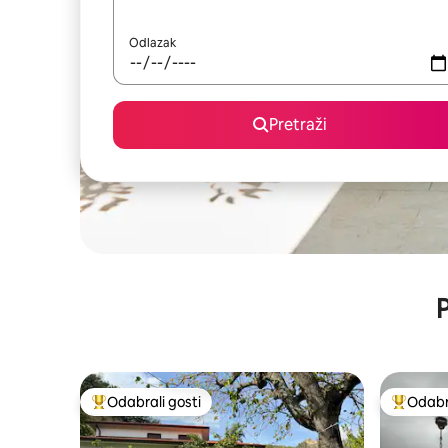
Odlazak
Pretraži
P
Odabrali gosti
Odabra
Među najviše rangiranima s oznakom „Odabrali gosti”
Među naj