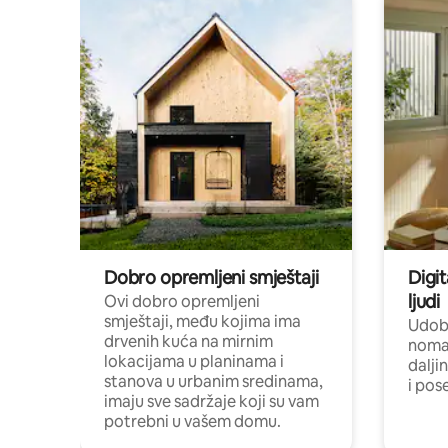
Dobro opremljeni smještaji
Digit
ljudi
Ovi dobro opremljeni
smještaji, među kojima ima
Udobn
drvenih kuća na mirnim
nomad
lokacijama u planinama i
dalji
stanova u urbanim sredinama,
i pos
imaju sve sadržaje koji su vam
potrebni u vašem domu.