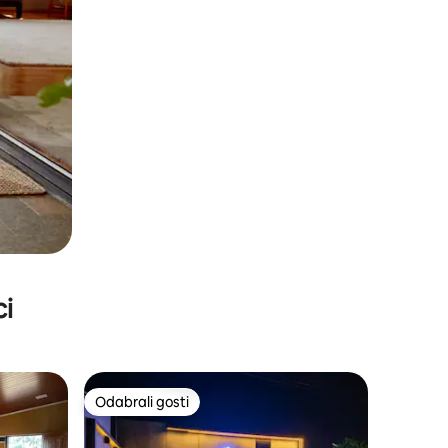
ci
Odabrali gosti
Odabrali gosti