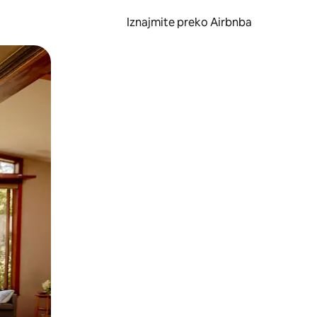
Iznajmite preko Airbnba
li prelaskom prstom po zaslonu.