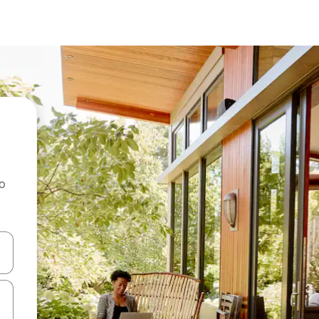
ao
dati koristeći se strelicama prema gore i prema dolje, kao i dodirom i