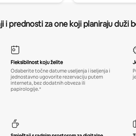
ji i prednosti za one koji planiraju duži 
Fleksibilnost koju želite
J
Odaberite točne datume useljenja i iseljenja i
P
jednostavno ugovorite rezervaciju putem
j
interneta, bez dodatnih obveza ili
papirologije.*
Smještaji s radnim prostorom za digitalne
T