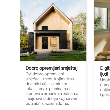
Dobro opremljeni smještaji
Digit
ljudi
Ovi dobro opremljeni
smještaji, među kojima ima
Udobn
drvenih kuća na mirnim
nomad
lokacijama u planinama i
dalji
stanova u urbanim sredinama,
i pos
imaju sve sadržaje koji su vam
potrebni u vašem domu.