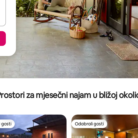
rostori za mjesečni najam u bližoj okoli
 gosti
Odabrali gosti
 gosti
Odabrali gosti