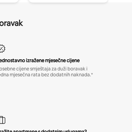
boravak
ednostavno izražene mjesečne cijene
osebne cijene smještaja za duži boravak i
edna mjesečna rata bez dodatnih naknada.*
ražite apartmane s dodatnim uslugama?