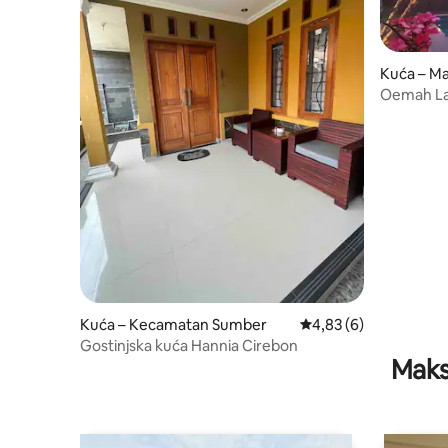
Kuća – M
Oemah Lar
Kuća – Kecamatan Sumber
Prosječna ocjena: 4,83
4,83 (6)
Gostinjska kuća Hannia Cirebon
Maks