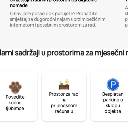
nomade
A
Obavljate posao dok putujete? Pronađite
s
smještaj za dugoročni najam s brzim bežičnim
p
internetom i posebnim prostorom za rad.
p
arni sadržaji u prostorima za mjesečni
Prostor za rad
Besplatan
Povedite
na
parking u
kućne
prijenosnom
sklopu
ljubimce
računalu
objekta