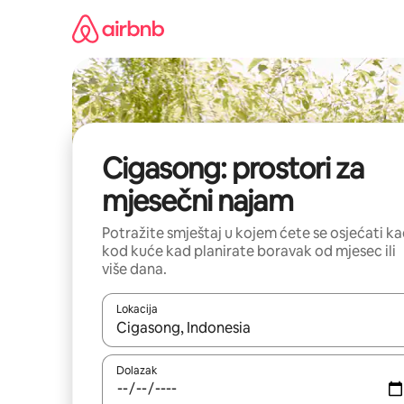
Prijeđi
na
sadržaj
Cigasong: prostori za
mjesečni najam
Potražite smještaj u kojem ćete se osjećati k
kod kuće kad planirate boravak od mjesec ili
više dana.
Lokacija
Kada budu dostupni rezultati, moći ćete ih pregle
Dolazak