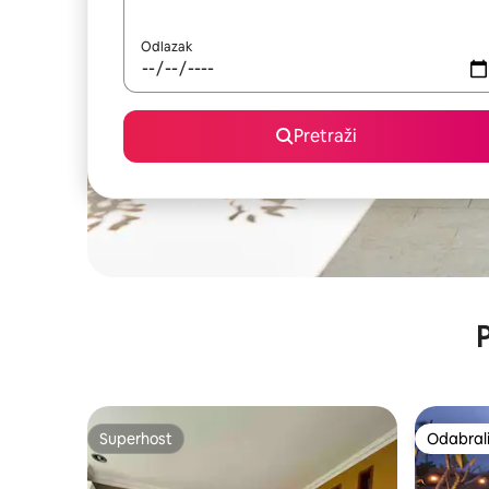
Odlazak
Pretraži
P
Superhost
Odabrali
Superhost
Odabrali