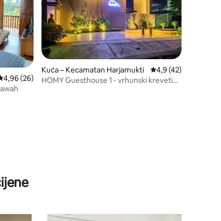
Kuća – Kecamatan Harjamukti
Prosječna ocjena: 4,9
4,9 (42)
Prosječna ocjena: 4,96/5, recenzija: 26
4,96 (26)
HOMY Guesthouse 1 - vrhunski kreveti
 Sawah
hotelske kvalitete
ijene