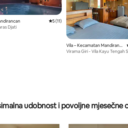
andirancan
Prosječna ocjena: 5/5, recenzija: 11
5 (11)
as Djati
Vila – Kecamatan Mandiranca
n
Virama Giri - Vila Kayu Tengah
/5, recenzija: 6
imalna udobnost i povoljne mjesečne c