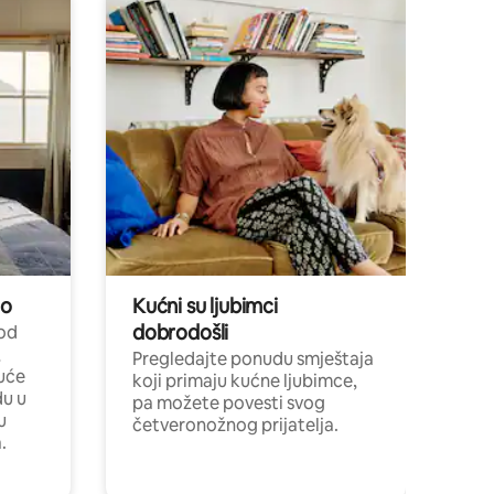
no
Kućni su ljubimci
dobrodošli
 od
,
Pregledajte ponudu smještaja
uće
koji primaju kućne ljubimce,
du u
pa možete povesti svog
u
četveronožnog prijatelja.
.