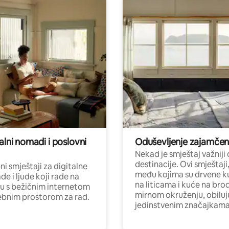
alni nomadi i poslovni
Oduševljenje zajamče
Nekad je smještaj važniji
destinacije. Ovi smještaji
i smještaji za digitalne
među kojima su drvene k
e i ljude koji rade na
na liticama i kuće na bro
nu s bežičnim internetom
mirnom okruženju, obiluj
ebnim prostorom za rad.
jedinstvenim značajkama