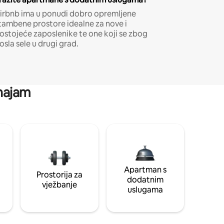
irbnb ima u ponudi dobro opremljene
tambene prostore idealne za nove i
ostojeće zaposlenike te one koji se zbog
osla sele u drugi grad.
 najam
Apartman s
Prostorija za
dodatnim
vježbanje
uslugama