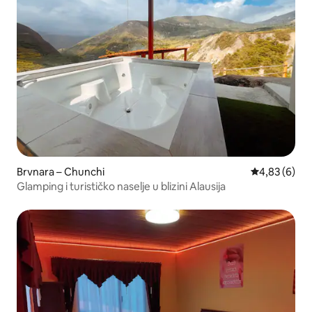
Brvnara – Chunchi
Prosječna ocj
4,83 (6)
Glamping i turističko naselje u blizini Alausija