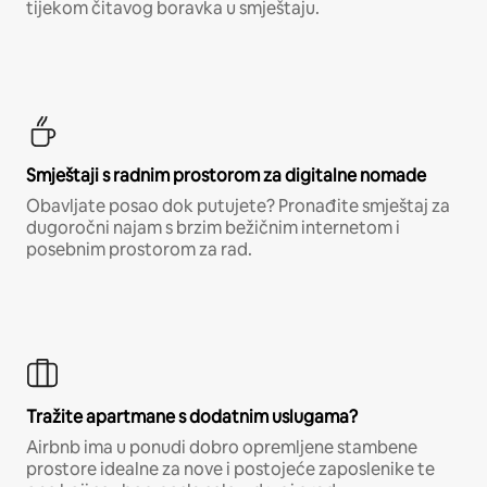
tijekom čitavog boravka u smještaju.
Smještaji s radnim prostorom za digitalne nomade
Obavljate posao dok putujete? Pronađite smještaj za
dugoročni najam s brzim bežičnim internetom i
posebnim prostorom za rad.
Tražite apartmane s dodatnim uslugama?
Airbnb ima u ponudi dobro opremljene stambene
prostore idealne za nove i postojeće zaposlenike te