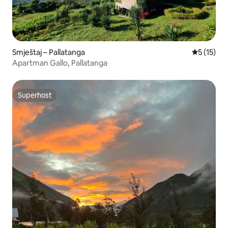
Smještaj – Pallatanga
Prosječna 
5 (15)
Apartman Gallo, Pallatanga
Superhost
Superhost