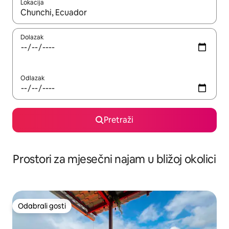
Lokacija
Kada budu dostupni rezultati, moći ćete ih pregledati koristeći
Dolazak
Odlazak
Pretraži
Prostori za mjesečni najam u bližoj okolici
Odabrali gosti
Odabrali gosti