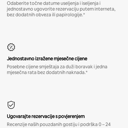
Odaberite točne datume useljenja i iseljenja i
jednostavno ugovorite rezervaciju putem interneta,
bez dodatnih obveza ili papirologije.*
Jednostavno izražene mjesečne cijene
Posebne cijene smještaja za duži boravak i jedna
mjesečna rata bez dodatnih naknada.*
Ugovarajte rezervacije s povjerenjem
Recenzije naših pouzdanih gostiju i podrška 0 – 24