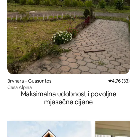
Brvnara – Guasuntos
Prosječna ocje
4,76 (33)
Casa Alpina
Maksimalna udobnost i povoljne
mjesečne cijene