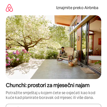
Prijeđi
na
Iznajmite preko Airbnba
sadržaj
Chunchi: prostori za mjesečni najam
Potražite smještaj u kojem ćete se osjećati kao kod
kuće kad planirate boravak od mjesec ili više dana.