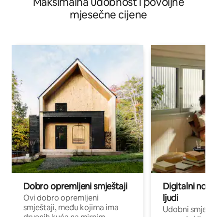
Maksimalna udobnost i povoljne
mjesečne cijene
Dobro opremljeni smještaji
Digitalni noma
ljudi
Ovi dobro opremljeni
smještaji, među kojima ima
Udobni smještaj