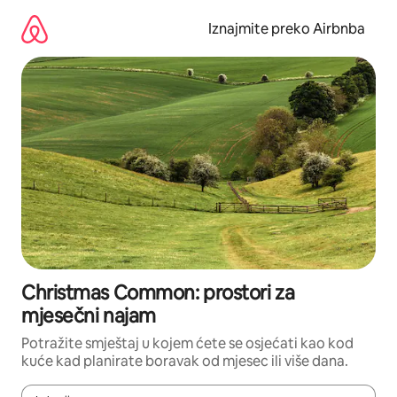
Prijeđi
na
Iznajmite preko Airbnba
sadržaj
Christmas Common: prostori za
mjesečni najam
Potražite smještaj u kojem ćete se osjećati kao kod
kuće kad planirate boravak od mjesec ili više dana.