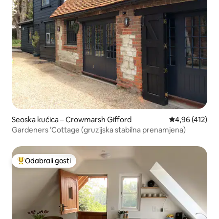
Seoska kućica – Crowmarsh Gifford
Prosječna ocjen
4,96 (412)
Gardeners ’Cottage (gruzijska stabilna prenamjena)
Odabrali gosti
Među najviše rangiranima s oznakom „Odabrali gosti”