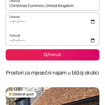
Lokacija
Kada budu dostupni rezultati, moći ćete ih pregledati koristeći
Dolazak
Odlazak
Pretraži
Prostori za mjesečni najam u bližoj okolici
Odabrali gosti
Među najviše rangiranima s oznakom „Odabrali gosti”