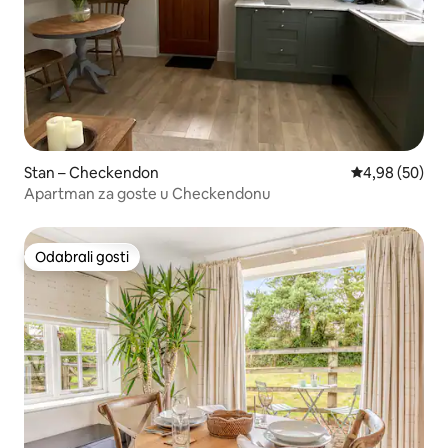
Stan – Checkendon
Prosječna ocje
4,98 (50)
Apartman za goste u Checkendonu
Odabrali gosti
Odabrali gosti