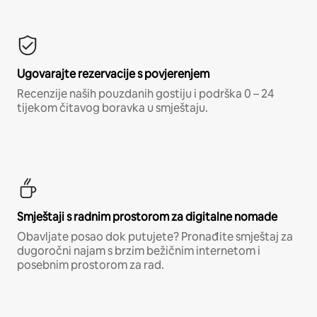
Ugovarajte rezervacije s povjerenjem
Recenzije naših pouzdanih gostiju i podrška 0 – 24
tijekom čitavog boravka u smještaju.
Smještaji s radnim prostorom za digitalne nomade
Obavljate posao dok putujete? Pronađite smještaj za
dugoročni najam s brzim bežičnim internetom i
posebnim prostorom za rad.