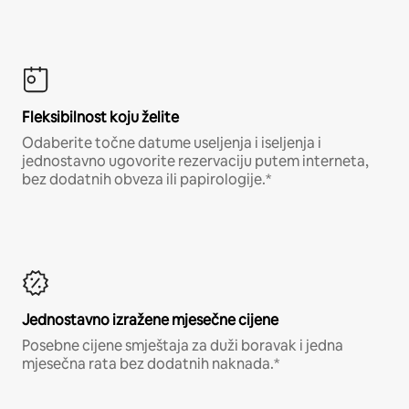
Fleksibilnost koju želite
Odaberite točne datume useljenja i iseljenja i
jednostavno ugovorite rezervaciju putem interneta,
bez dodatnih obveza ili papirologije.*
Jednostavno izražene mjesečne cijene
Posebne cijene smještaja za duži boravak i jedna
mjesečna rata bez dodatnih naknada.*