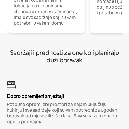
drvenih kuća na mirnim
nomade i ljude 
lokacijama u planinama i
daljinu s bežič
stanova u urbanim sredinama,
i posebnim pro
imaju sve sadržaje koji su vam
potrebni u vašem domu.
Sadržaji i prednosti za one koji planiraju
duži boravak
Dobro opremljeni smještaji
Potpuno opremljeni prostori za najam uključuju
kuhinju i sve sadržaje koji su vam potrebni za ugodan
boravak od mjesec ili više dana. Savršena zamjena za
opciju podnajma.