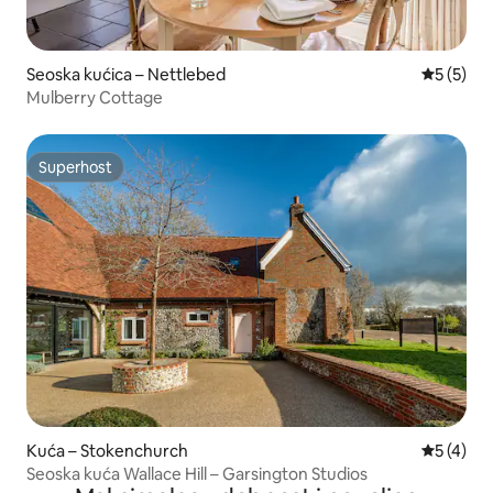
Seoska kućica – Nettlebed
Prosječna
5 (5)
Mulberry Cottage
Superhost
Superhost
Kuća – Stokenchurch
Prosječna
5 (4)
Seoska kuća Wallace Hill – Garsington Studios