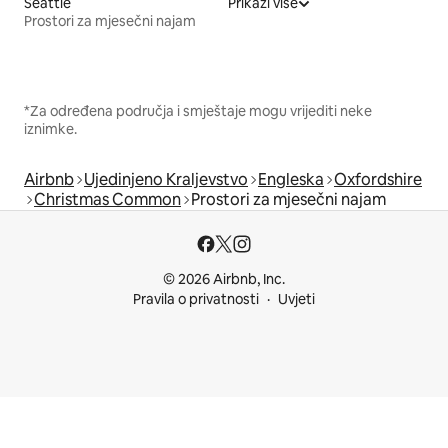
Seattle
Prikaži više
Prostori za mjesečni najam
*Za određena područja i smještaje mogu vrijediti neke
iznimke.
Airbnb
Ujedinjeno Kraljevstvo
Engleska
Oxfordshire
Christmas Common
Prostori za mjesečni najam
© 2026 Airbnb, Inc.
Pravila o privatnosti
Uvjeti