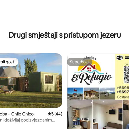
Drugi smještaji s pristupom jezeru
li gosti
Superhost
više rangiranima s oznakom „Odabrali gosti”
Superhost
5, recenzija: 24
soba – Chile Chico
Prosječna ocjena: 5/5, recenzija: 44
5 (44)
ni doživljaj pod zvjezdanim