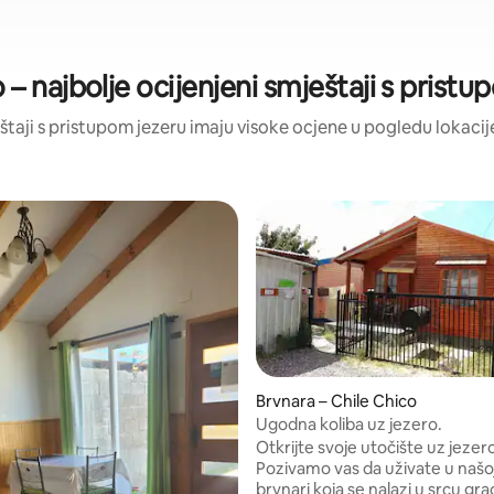
 – najbolje ocijenjeni smještaji s prist
ještaji s pristupom jezeru imaju visoke ocjene u pogledu lokacije,
Brvnara – Chile Chico
Ugodna koliba uz jezero.
Otkrijte svoje utočište uz jezer
Pozivamo vas da uživate u našo
brvnari koja se nalazi u srcu gr