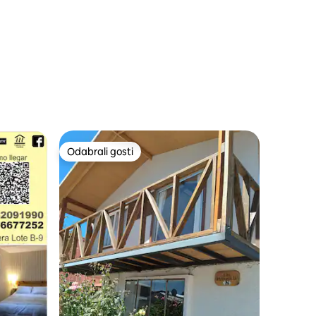
Odabrali gosti
Odabrali gosti