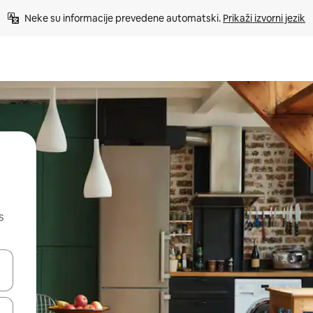
Neke su informacije prevedene automatski. 
Prikaži izvorni jezik
s
dati koristeći se strelicama prema gore i prema dolje, kao i dodirom i