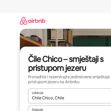
Prijeđi
na
sadržaj
Čile Chico – smještaji s
pristupom jezeru
Pronađite i rezervirajte jedinstvene smještaje 
pristupom jezeru na Airbnbu
Lokacija
Kada budu dostupni rezultati, moći ćete ih pregle
Dolazak