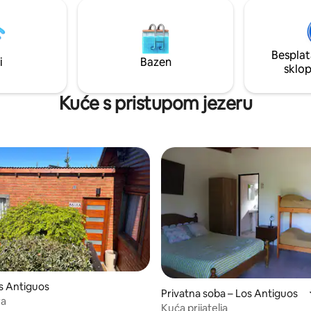
ostupnosti, možemo vas
na trajektu, autobusnom
ili na ulazu u čileansku granicu
prijelaz Jeinimeni) uz nadoplatu.
Besplat
i
Bazen
sklo
Kuće s pristupom jezeru
s Antiguos
Privatna soba – Los Antiguos
ra
Kuća prijatelja