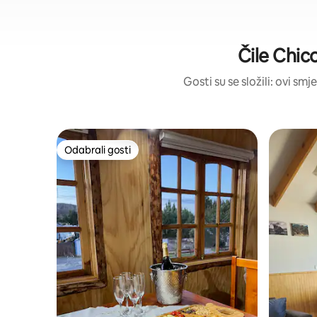
Čile Chico
Gosti su se složili: ovi sm
Odabrali gosti
Odabrali gosti