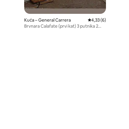
Kuća – General Carrera
Prosječna ocjena: 4,3
4,33 (6)
Brvnara Calafate (prvi kat) 3 putnika 2
kreveta