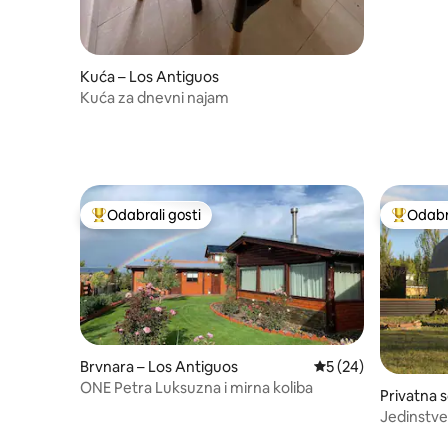
Kuća – Los Antiguos
Kuća za dnevni najam
Odabrali gosti
Odabra
Među najviše rangiranima s oznakom „Odabrali gosti”
Među naj
Brvnara – Los Antiguos
Prosječna ocjena: 5/
5 (24)
ONE Petra Luksuzna i mirna koliba
Privatna 
Jedinstve
nebom!!