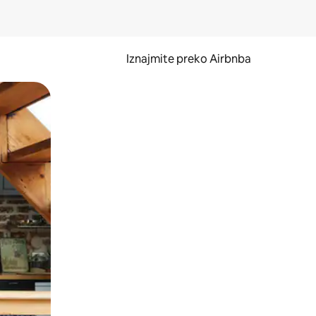
Iznajmite preko Airbnba
li prelaskom prstom po zaslonu.