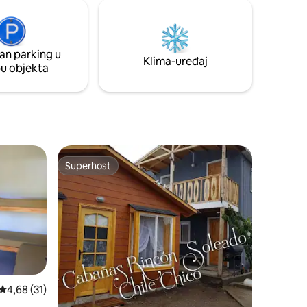
an parking u
Klima-uređaj
pu objekta
Superhost
Superhost
Prosječna ocjena: 4,68/5, recenzija: 31
4,68 (31)