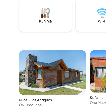
slučaju d
pokupiti 
kolodvoru 
(granični 
Kuhinja
Wi-F
Kuća – Lo
Kuća – Los Antiguos
One Mau
ONE Pequeña