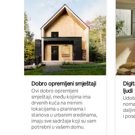
Dobro opremljeni smještaji
Digit
ljudi
Ovi dobro opremljeni
smještaji, među kojima ima
Udobn
drvenih kuća na mirnim
nomad
lokacijama u planinama i
dalji
stanova u urbanim sredinama,
i pos
imaju sve sadržaje koji su vam
potrebni u vašem domu.