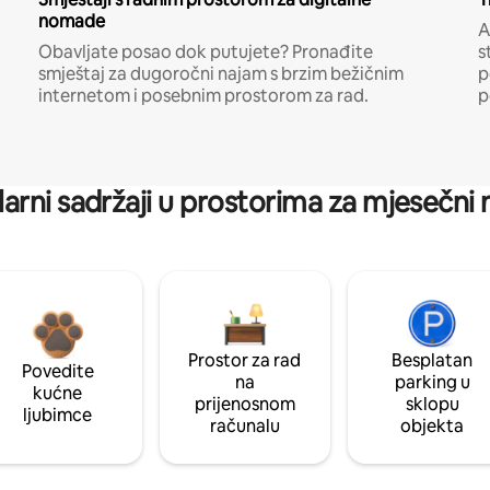
nomade
A
Obavljate posao dok putujete? Pronađite
s
smještaj za dugoročni najam s brzim bežičnim
p
internetom i posebnim prostorom za rad.
p
arni sadržaji u prostorima za mjesečni
Prostor za rad
Besplatan
Povedite
na
parking u
kućne
prijenosnom
sklopu
ljubimce
računalu
objekta