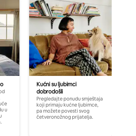
no
Kućni su ljubimci
dobrodošli
 od
,
Pregledajte ponudu smještaja
uće
koji primaju kućne ljubimce,
du u
pa možete povesti svog
u
četveronožnog prijatelja.
.