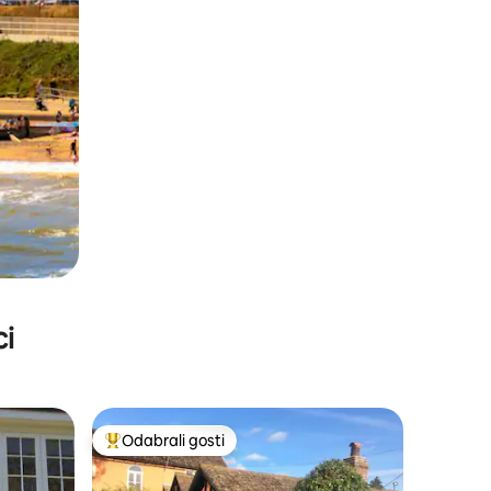
ci
Odabrali gosti
nakom „Odabrali gosti”
Među najviše rangiranima s oznakom „Odabrali gosti”