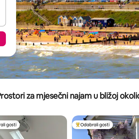
rostori za mjesečni najam u bližoj okoli
li gosti
Odabrali gosti
više rangiranima s oznakom „Odabrali gosti”
Među najviše rangiranima s oz