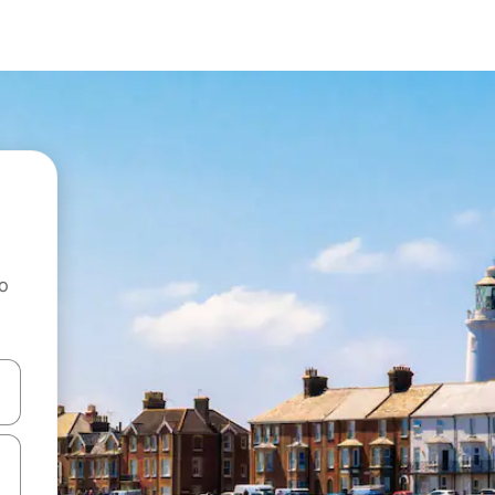
ao
dati koristeći se strelicama prema gore i prema dolje, kao i dodirom i