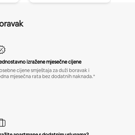
boravak
ednostavno izražene mjesečne cijene
osebne cijene smještaja za duži boravak i
edna mjesečna rata bez dodatnih naknada.*
ražite apartmane s dodatnim uslugama?