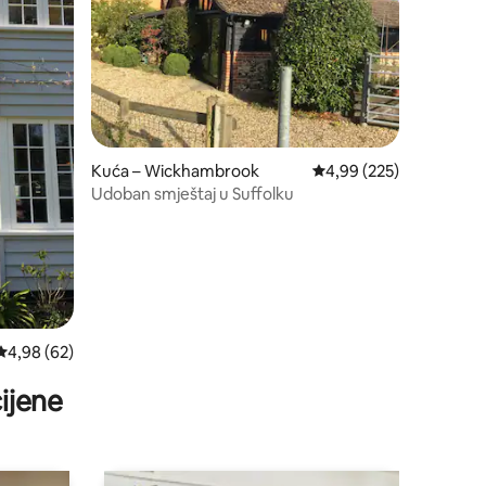
Kuća – Wickhambrook
Prosječna ocjena: 4,99/
4,99 (225)
Udoban smještaj u Suffolku
Prosječna ocjena: 4,98/5, recenzija: 62
4,98 (62)
ijene