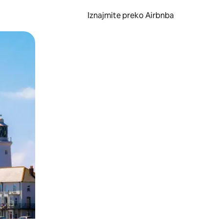
Iznajmite preko Airbnba
li prelaskom prstom po zaslonu.