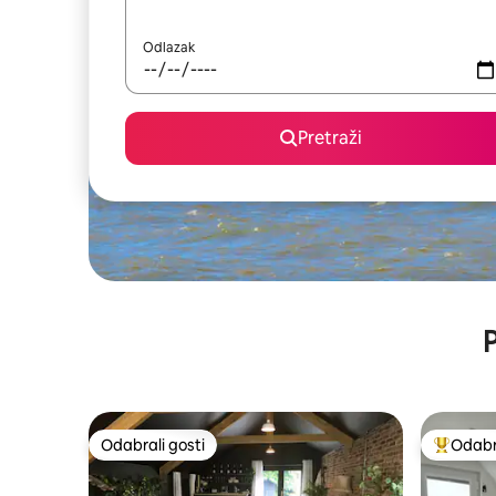
Odlazak
Pretraži
P
Odabrali gosti
Odabra
Odabrali gosti
Među naj