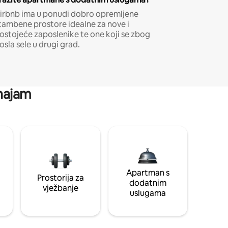
irbnb ima u ponudi dobro opremljene
tambene prostore idealne za nove i
ostojeće zaposlenike te one koji se zbog
osla sele u drugi grad.
 najam
Apartman s
Prostorija za
dodatnim
vježbanje
uslugama