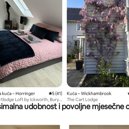
, recenzija: 704
a kuća – Horringer
Prosječna ocjena: 5/5, recenzija: 41
5 (41)
Kuća – Wickhambrook
rtlodge Loft by Ickworth, Bury
The Cart Lodge
imalna udobnost i povoljne mjesečne c
ds