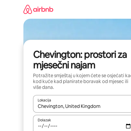
Prijeđi
na
sadržaj
Chevington: prostori za
mjesečni najam
Potražite smještaj u kojem ćete se osjećati k
kod kuće kad planirate boravak od mjesec ili
više dana.
Lokacija
Kada budu dostupni rezultati, moći ćete ih pregle
Dolazak