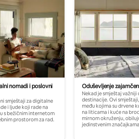
alni nomadi i poslovni
Oduševljenje zajamče
Nekad je smještaj važniji
destinacije. Ovi smještaji
i smještaji za digitalne
među kojima su drvene k
e i ljude koji rade na
na liticama i kuće na bro
nu s bežičnim internetom
mirnom okruženju, obiluj
ebnim prostorom za rad.
jedinstvenim značajkama