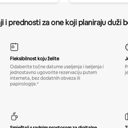
ji i prednosti za one koji planiraju duži 
Fleksibilnost koju želite
J
Odaberite točne datume useljenja i iseljenja i
P
jednostavno ugovorite rezervaciju putem
j
interneta, bez dodatnih obveza ili
papirologije.*
Smještaji s radnim prostorom za digitalne
T