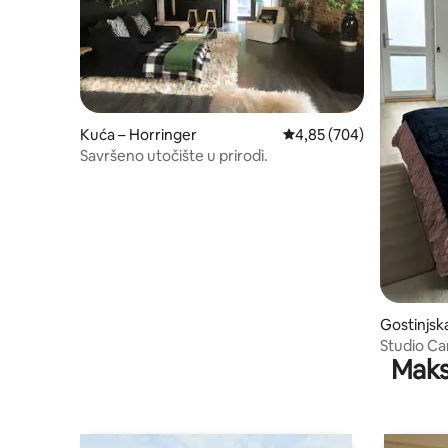
Kuća – Horringer
Prosječna ocjena: 4,85/5
4,85 (704)
Savršeno utočište u prirodi.
Gostinjsk
Studio Ca
Maks
St Edmun