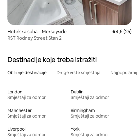
Hotelska soba – Merseyside
Prosječna ocj
4,6 (25)
RST Rodney Street Stan 2
Destinacije koje treba istražiti
Obližnje destinacije
Druge vrste smještaja
Najpopularnije
London
Dublin
Smještaji za odmor
Smještaji za odmor
Manchester
Birmingham
Smještaji za odmor
Smještaji za odmor
Liverpool
York
Smještaji za odmor
Smještaji za odmor