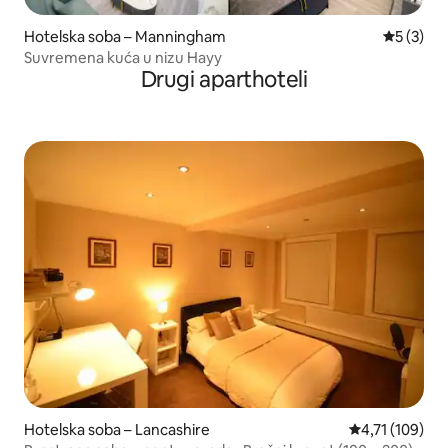
Hotelska soba – Manningham
Prosječna
5 (3)
Suvremena kuća u nizu Hayy
Drugi aparthoteli
Hotelska soba – Lancashire
Prosječna ocje
4,71 (109)