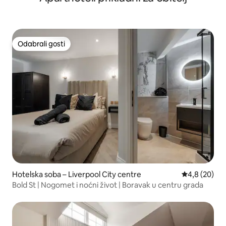
Odabrali gosti
Odabrali gosti
Hotelska soba – Liverpool City centre
Prosječna ocj
4,8 (20)
Bold St | Nogomet i noćni život | Boravak u centru grada