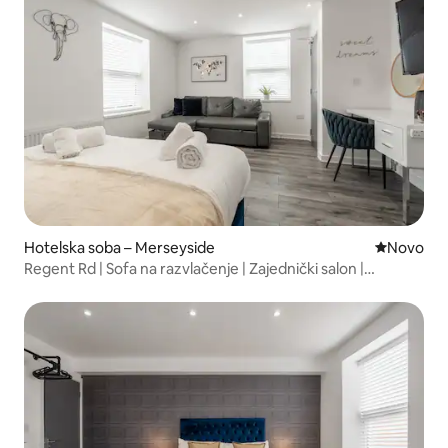
Hotelska soba – Merseyside
Novi smješ
Novo
Regent Rd | Sofa na razvlačenje | Zajednički salon |
Parkirno mjesto