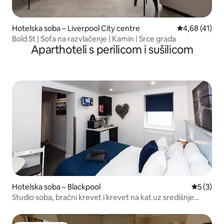
Hotelska soba – Liverpool City centre
Prosječna ocje
4,68 (41)
Bold St | Sofa na razvlačenje | Kamin | Srce grada
Aparthoteli s perilicom i sušilicom
Hotelska soba – Blackpool
Prosječna
5 (3)
Studio soba, bračni krevet i krevet na kat uz središnje
pristanište