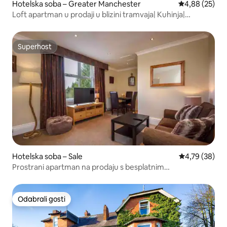
Hotelska soba – Greater Manchester
Prosječna ocje
4,88 (25)
Loft apartman u prodaji u blizini tramvaja| Kuhinja|
Besplatno parkiranje
Superhost
Superhost
Hotelska soba – Sale
Prosječna ocje
4,79 (38)
Prostrani apartman na prodaju s besplatnim
parkingom|Tramvaj|Kuhinja
Odabrali gosti
Odabrali gosti