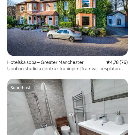
Hotelska soba – Greater Manchester
Prosječna ocje
4,78 (76)
Udoban studio u centru s kuhinjom|Tramvaj| besplatan
parking
Superhost
Superhost