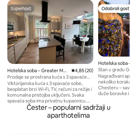
Superhost
Odabrali gosti
Superhost
Odabrali gosti
Hotelska soba – C
Chester
Stan u gradu Geo
Hotelska soba – Greater Man
Prosječna ocjena: 4,85/5, recen
4,85 (20)
kadom i brzim Wi-
Nagrađivani apartm
chester
Prodaje se prostrana kuća s 3 spavaće
nekoliko koraka od
sobe s privatnim
Viktorijanska kuća s 3 spavaće sobe,
Chesteru – savršen
kupaonicama|Vrt|Besplatno parkiranje
besplatan brzi Wi-Fi, TV, računi za režije i
duže boravke i rad
komunalna pristojba uključeni. Svaka
doma, vrhunski sa
spavaća soba ima privatnu kupaonicu.
opremljena kuhinja
Čester – popularni sadržaji u
Privatni vrt. Prostrani dnevni boravak s
opuštanje nakon r
TV-om i sofom. Potpuno opremljena
aparthotelima
koja se može proš
kuhinja i blagovaonica s
ugođajem za odmor
hladnjakom/zamrzivačem, perilicom
alternativa tradic
rublja, pločom za kuhanje, mikrovalnom
boravcima. U blizi
pećnicom, pećnicom, električnim