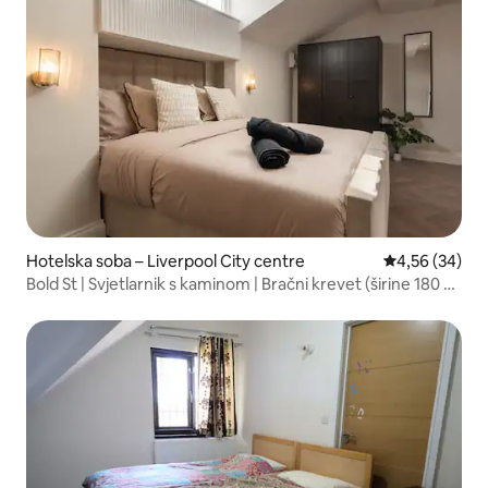
Hotelska soba – Liverpool City centre
Prosječna ocje
4,56 (34)
Bold St | Svjetlarnik s kaminom | Bračni krevet (širine 180 –
200 cm)