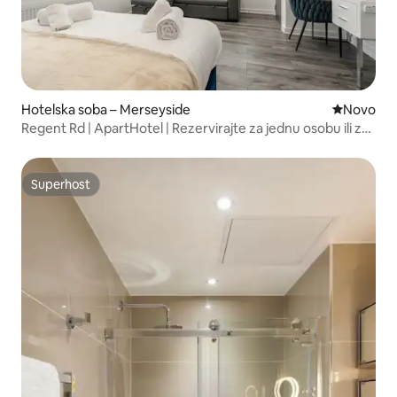
Hotelska soba – Merseyside
Novi smješ
Novo
Regent Rd | ApartHotel | Rezervirajte za jednu osobu ili za
6 osoba
Superhost
Superhost