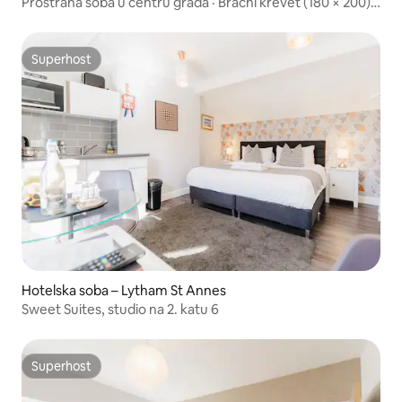
Prostrana soba u centru grada · Bračni krevet (180 × 200) ·
Netflix
Superhost
Superhost
Hotelska soba – Lytham St Annes
Sweet Suites, studio na 2. katu 6
Superhost
Superhost