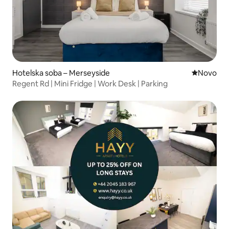
Hotelska soba – Merseyside
Novi smješ
Novo
Regent Rd | Mini Fridge | Work Desk | Parking