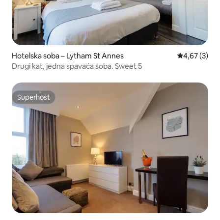
Hotelska soba – Lytham St Annes
Prosječna ocj
4,67 (3)
Drugi kat, jedna spavaća soba. Sweet 5
Superhost
Superhost