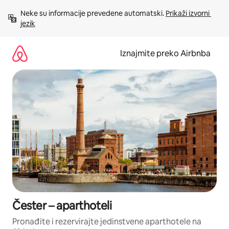
Prijeđi
Neke su informacije prevedene automatski. 
Prikaži izvorni 
na
jezik
sadržaj
Iznajmite preko Airbnba
Čester – aparthoteli
Pronađite i rezervirajte jedinstvene aparthotele na