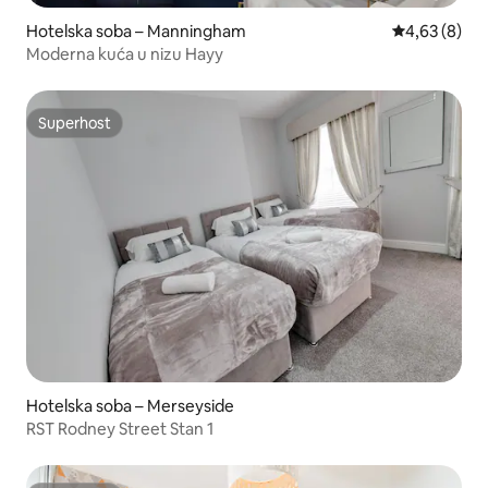
Hotelska soba – Manningham
Prosječna ocj
4,63 (8)
Moderna kuća u nizu Hayy
Superhost
Superhost
Hotelska soba – Merseyside
RST Rodney Street Stan 1