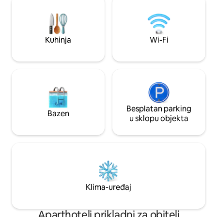
i M&S Foodhall, tr
štednjakom, kuhinjskim sudoperom,
Rows, hipodrom, ri
tosterom, aparatom za kavu, kuhalom
atrakcije. Besplata
za vodu itd. Idealno za kratke ili duže
internet (1 GB), pa
boravke. Kućni ljubimci dobrog
Kuhinja
Wi-Fi
parking.
ponašanja su dobrodošli. 50 GBP po
kućnom ljubimcu po boravku. Besplatno
parkiranje. Mirno okruženje, samo 5
minuta hoda do grada Salea/metroa i 7
minuta do grada.
Besplatan parking
Bazen
u sklopu objekta
Klima-uređaj
Aparthoteli prikladni za obitelj