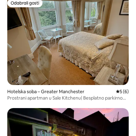
Odabrali gosti
Odabrali gosti
Hotelska soba – Greater Manchester
Prosječna
5 (6)
Prostrani apartman u Sale Kitchenu| Besplatno parkirno
mjesto| Tramvaj