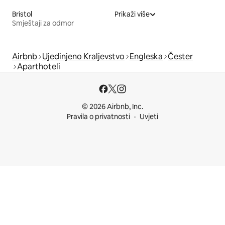
Bristol
Prikaži više
Smještaji za odmor
Airbnb
Ujedinjeno Kraljevstvo
Engleska
Čester
Aparthoteli
© 2026 Airbnb, Inc.
Pravila o privatnosti
Uvjeti