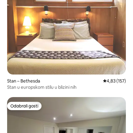
Stan – Bethesda
Prosječna ocjen
4,83 (157)
Stan u europskom stilu u blizini nih
Odabrali gosti
Odabrali gosti