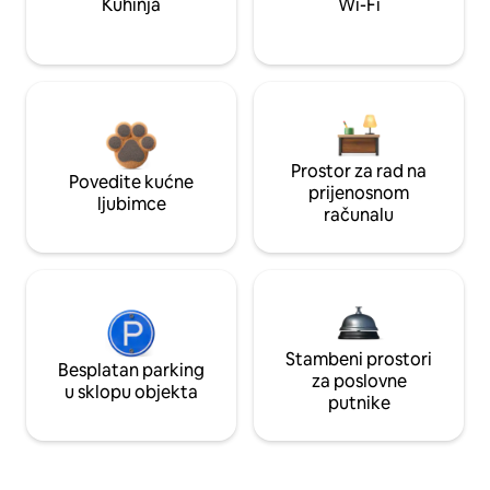
Kuhinja
Wi-Fi
Prostor za rad na
Povedite kućne
prijenosnom
ljubimce
računalu
Stambeni prostori
Besplatan parking
za poslovne
u sklopu objekta
putnike