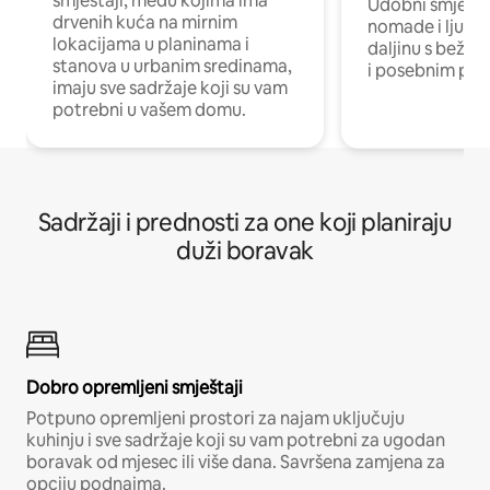
smještaji, među kojima ima
Udobni smještaj
drvenih kuća na mirnim
nomade i ljude 
lokacijama u planinama i
daljinu s bežič
stanova u urbanim sredinama,
i posebnim pro
imaju sve sadržaje koji su vam
potrebni u vašem domu.
Sadržaji i prednosti za one koji planiraju
duži boravak
Dobro opremljeni smještaji
Potpuno opremljeni prostori za najam uključuju
kuhinju i sve sadržaje koji su vam potrebni za ugodan
boravak od mjesec ili više dana. Savršena zamjena za
opciju podnajma.