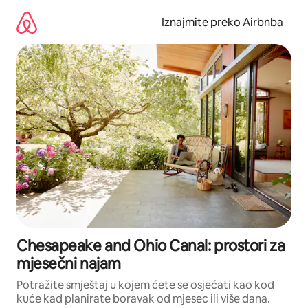
Prijeđi
na
Iznajmite preko Airbnba
sadržaj
Chesapeake and Ohio Canal: prostori za
mjesečni najam
Potražite smještaj u kojem ćete se osjećati kao kod
kuće kad planirate boravak od mjesec ili više dana.