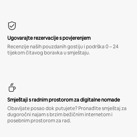
Ugovarajte rezervacije s povjerenjem
Recenzije naših pouzdanih gostiju i podrška 0 – 24
tijekom čitavog boravka u smještaju.
Smještaji s radnim prostorom za digitalne nomade
Obavljate posao dok putujete? Pronađite smještaj za
dugoročni najam s brzim bežičnim internetom i
posebnim prostorom za rad.