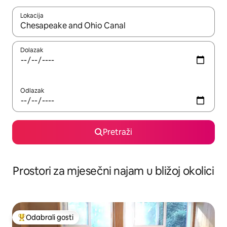
Lokacija
Kada budu dostupni rezultati, moći ćete ih pregledati koristeći
Dolazak
Odlazak
Pretraži
Prostori za mjesečni najam u bližoj okolici
Odabrali gosti
Među najviše rangiranima s oznakom „Odabrali gosti”