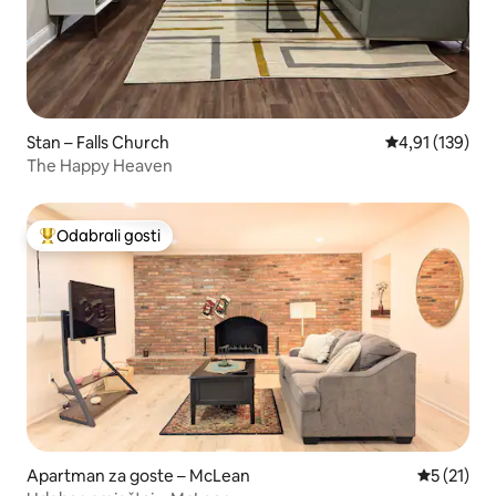
Stan – Falls Church
Prosječna ocjen
4,91 (139)
The Happy Heaven
Odabrali gosti
Među najviše rangiranima s oznakom „Odabrali gosti”
Apartman za goste – McLean
Prosječna 
5 (21)