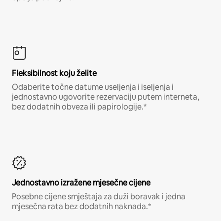
Fleksibilnost koju želite
Odaberite točne datume useljenja i iseljenja i
jednostavno ugovorite rezervaciju putem interneta,
bez dodatnih obveza ili papirologije.*
Jednostavno izražene mjesečne cijene
Posebne cijene smještaja za duži boravak i jedna
mjesečna rata bez dodatnih naknada.*