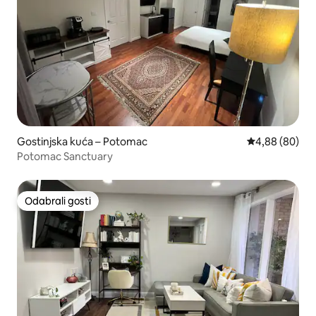
Gostinjska kuća – Potomac
Prosječna ocje
4,88 (80)
Potomac Sanctuary
Odabrali gosti
Odabrali gosti