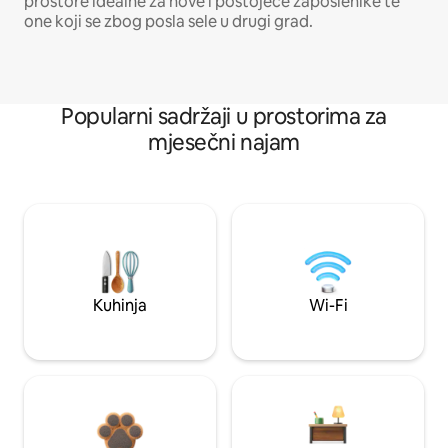
prostore idealne za nove i postojeće zaposlenike te
one koji se zbog posla sele u drugi grad.
Popularni sadržaji u prostorima za
mjesečni najam
Kuhinja
Wi-Fi