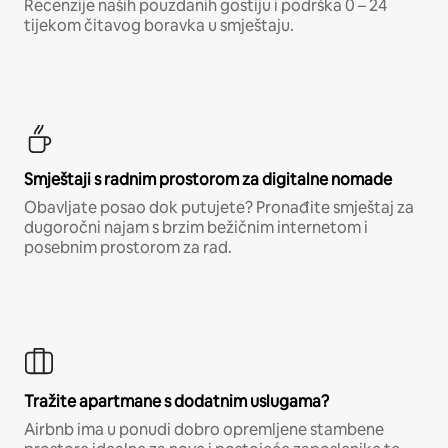
Recenzije naših pouzdanih gostiju i podrška 0 – 24
tijekom čitavog boravka u smještaju.
Smještaji s radnim prostorom za digitalne nomade
Obavljate posao dok putujete? Pronađite smještaj za
dugoročni najam s brzim bežičnim internetom i
posebnim prostorom za rad.
Tražite apartmane s dodatnim uslugama?
Airbnb ima u ponudi dobro opremljene stambene