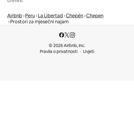
iznimke.
Airbnb
Peru
La Libertad
Chepén
Chepen
Prostori za mjesečni najam
© 2026 Airbnb, Inc.
Pravila o privatnosti
Uvjeti