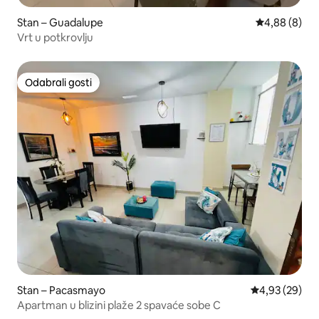
Stan – Guadalupe
Prosječna ocj
4,88 (8)
Vrt u potkrovlju
Odabrali gosti
Odabrali gosti
Stan – Pacasmayo
Prosječna ocje
4,93 (29)
Apartman u blizini plaže 2 spavaće sobe C