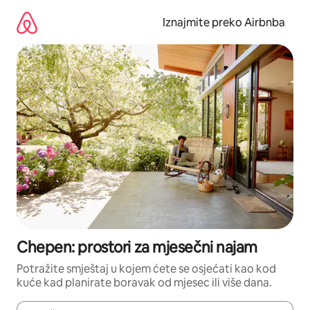
Prijeđi
na
Iznajmite preko Airbnba
sadržaj
Chepen: prostori za mjesečni najam
Potražite smještaj u kojem ćete se osjećati kao kod
kuće kad planirate boravak od mjesec ili više dana.