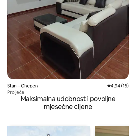
Stan – Chepen
Prosječna ocje
4,94 (16)
Proljeće
Maksimalna udobnost i povoljne
mjesečne cijene