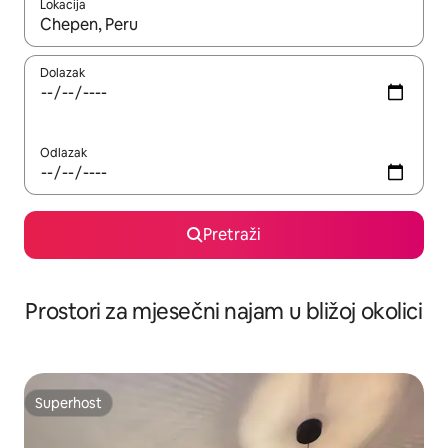
Lokacija
Kada budu dostupni rezultati, moći ćete ih pregledati koristeći
Dolazak
Odlazak
Pretraži
Prostori za mjesečni najam u bližoj okolici
Superhost
Superhost