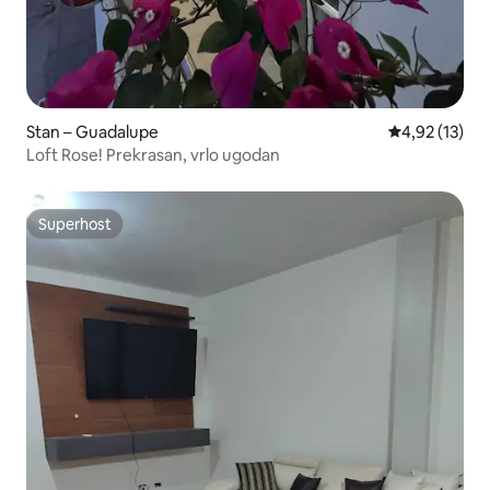
Stan – Guadalupe
Prosječna ocje
4,92 (13)
Loft Rose! Prekrasan, vrlo ugodan
Superhost
Superhost