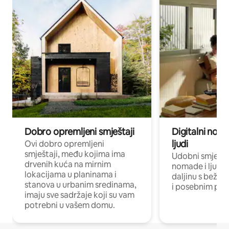
Dobro opremljeni smještaji
Digitalni noma
ljudi
Ovi dobro opremljeni
smještaji, među kojima ima
Udobni smještaj
drvenih kuća na mirnim
nomade i ljude 
lokacijama u planinama i
daljinu s bežič
stanova u urbanim sredinama,
i posebnim pro
imaju sve sadržaje koji su vam
potrebni u vašem domu.