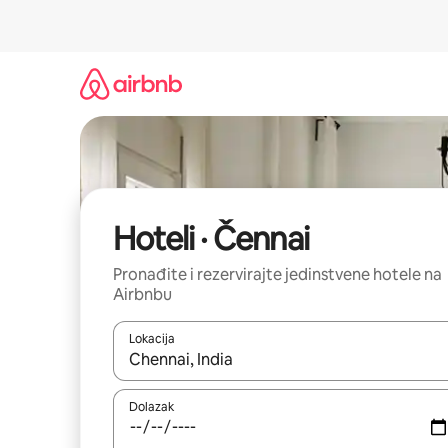
Prijeđi
na
sadržaj
Hoteli · Čennai
Pronađite i rezervirajte jedinstvene hotele na
Airbnbu
Lokacija
Kada budu dostupni rezultati, moći ćete ih pregle
Dolazak