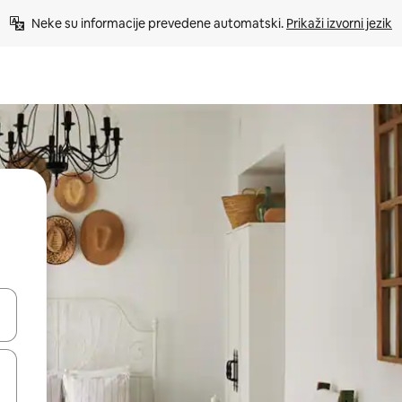
Neke su informacije prevedene automatski. 
Prikaži izvorni jezik
dati koristeći se strelicama prema gore i prema dolje, kao i dodirom i