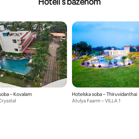
Hoteli s bazenom
soba – Kovalam
Hotelska soba – Thiruvidanthai
Crysstal
Atulya Faarm – VILLA 1