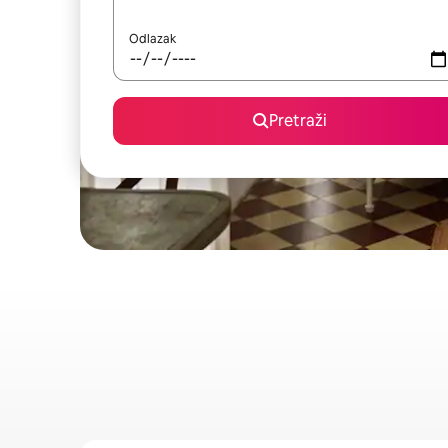
Odlazak
Pretraži