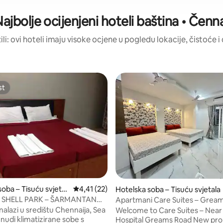
ajbolje ocijenjeni hoteli baština • Čenn
ili: ovi hoteli imaju visoke ocjene u pogledu lokacije, čistoće i 
st
st
oba – Tisuću svjetal
Prosječna ocjena: 4,41/5, recenzija: 22
4,41 (22)
Hotelska soba – Tisuću svjetala
A SHELL PARK – ŠARMANTAN
Apartmani Care Suites – Grea
 CHENNAIU
nalazi u središtu Chennaija, Sea
Welcome to Care Suites – Near
 nudi klimatizirane sobe s
Hospital Greams Road New property -