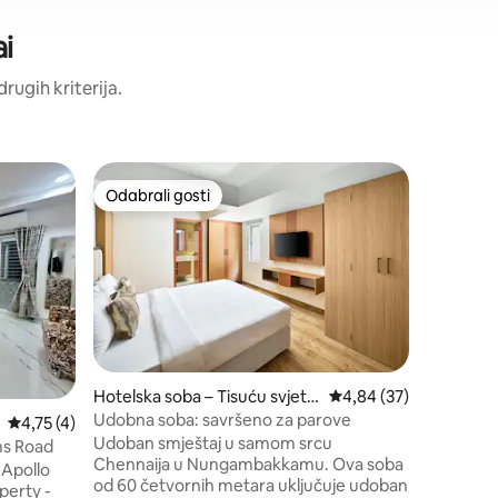
ai
drugih kriterija.
Hotelska
Odabrali gosti
Odabrali gosti
Premium 
Grand
Smješten
Grand nud
besplatn
internetu
parkingo
recepciju
smještaj 
terasom. 
Hotelska soba – Tisuću svjetal
Prosječna ocjena: 4,84
4,84 (37)
„Gosti s 
a
Udobna soba: savršeno za parove
Prosječna ocjena: 4,75/5, recenzija: 4
4,75 (4)
dokument
Udoban smještaj u samom srcu
parovima
ms Road
Chennaija u Nungambakkamu. Ova soba
Osim toga
 Apollo
od 60 četvornih metara uključuje udoban
konzumir