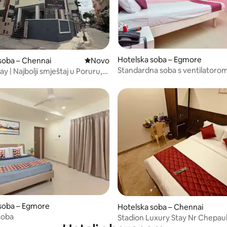
Hotelska soba – Egmore
soba – Chennai
Novi smještaj
Novo
Standardna soba s ventilatoro
ay | Najbolji smještaj u Poruru,
Pandian
soba – Egmore
Hotelska soba – Chennai
soba
Stadion Luxury Stay Nr Chepa