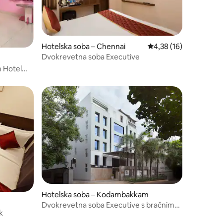
Hotelska soba – Chennai
Prosječna ocjena: 4,38
4,38 (16)
Dvokrevetna soba Executive
m Hotel
Hotelska soba – Kodambakkam
Dvokrevetna soba Executive s bračnim
uk
krevetom