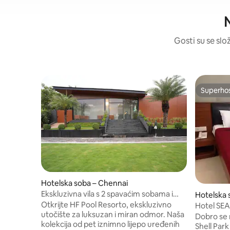
N
Gosti su se slož
Superho
Superho
Hotelska soba – Chennai
Ekskluzivna vila s 2 spavaćim sobama i
Hotelska s
privatnim bazenom na plaži ECR za VIP
Otkrijte HF Pool Resorto, ekskluzivno
a
Hotel SE
goste
utočište za luksuzan i miran odmor. Naša
HOTEL U
Dobro se 
kolekcija od pet iznimno lijepo uređenih
Shell Park