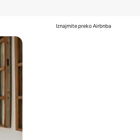
Iznajmite preko Airbnba
li prelaskom prstom po zaslonu.