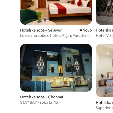
Hotelska soba – Selaiyur
Novi smještaj
Novo
Hotelska 
Luksuzne sobe u hotelu Raja's Paradise
Hotel V St
Inn u Chennaiju
Chennai
Hotelska soba – Chennai
STAY BAY - soba br. 15
Hotelska 
Superior 