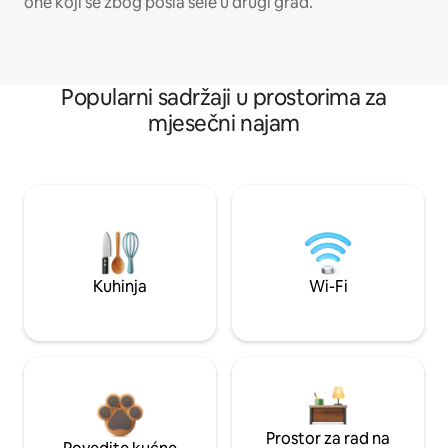
one koji se zbog posla sele u drugi grad.
Popularni sadržaji u prostorima za
mjesečni najam
Kuhinja
Wi-Fi
Prostor za rad na