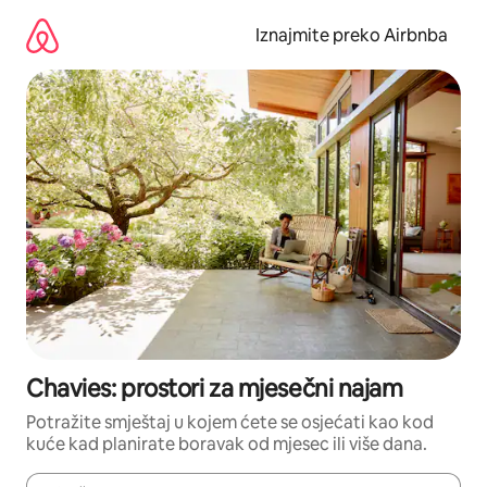
Prijeđi
na
Iznajmite preko Airbnba
sadržaj
Chavies: prostori za mjesečni najam
Potražite smještaj u kojem ćete se osjećati kao kod
kuće kad planirate boravak od mjesec ili više dana.