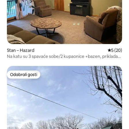
Stan – Hazard
Prosječna o
5 (20)
Na katu su 3 spavaće sobe/2 kupaonice +bazen, prikladan
za kućne ljubimce
Odabrali gosti
Odabrali gosti