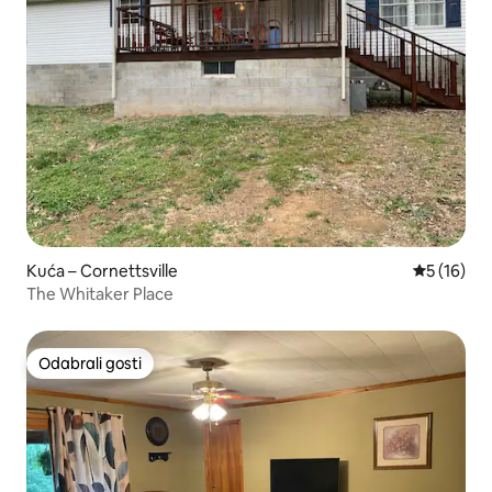
Kuća – Cornettsville
Prosječna 
5 (16)
The Whitaker Place
Odabrali gosti
Odabrali gosti