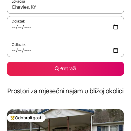
Lokacija
Kada budu dostupni rezultati, moći ćete ih pregledati koristeći
Dolazak
Odlazak
Pretraži
Prostori za mjesečni najam u bližoj okolici
Odabrali gosti
Među najviše rangiranima s oznakom „Odabrali gosti”