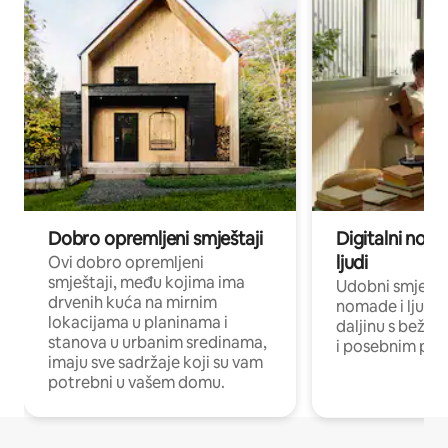
Dobro opremljeni smještaji
Digitalni noma
ljudi
Ovi dobro opremljeni
smještaji, među kojima ima
Udobni smještaj
drvenih kuća na mirnim
nomade i ljude 
lokacijama u planinama i
daljinu s bežič
stanova u urbanim sredinama,
i posebnim pro
imaju sve sadržaje koji su vam
potrebni u vašem domu.