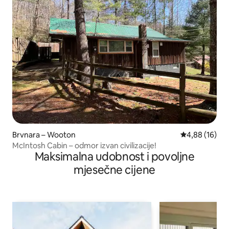
Brvnara – Wooton
Prosječna ocje
4,88 (16)
McIntosh Cabin – odmor izvan civilizacije!
Maksimalna udobnost i povoljne
mjesečne cijene