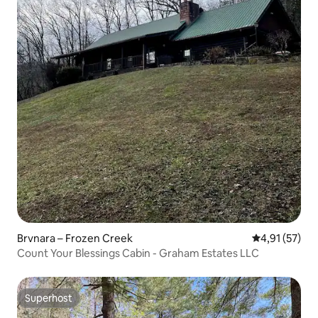
Brvnara – Frozen Creek
Prosječna ocje
4,91 (57)
Count Your Blessings Cabin - Graham Estates LLC
Superhost
Superhost