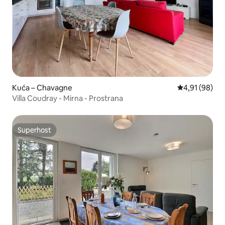
Kuća – Chavagne
Prosječna ocje
4,91 (98)
Villa Coudray - Mirna - Prostrana
Superhost
Superhost