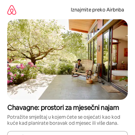
Prijeđi
na
Iznajmite preko Airbnba
sadržaj
Chavagne: prostori za mjesečni najam
Potražite smještaj u kojem ćete se osjećati kao kod
kuće kad planirate boravak od mjesec ili više dana.