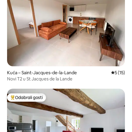
Kuća – Saint-Jacques-de-la-Lande
Prosječna 
5 (15)
Novi T2 u St Jacques de la Lande
Odabrali gosti
Među najviše rangiranima s oznakom „Odabrali gosti”