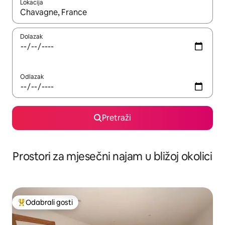
Lokacija
Kada budu dostupni rezultati, moći ćete ih pregledati koristeći
Dolazak
Odlazak
Pretraži
Prostori za mjesečni najam u bližoj okolici
Odabrali gosti
Među najviše rangiranima s oznakom „Odabrali gosti”