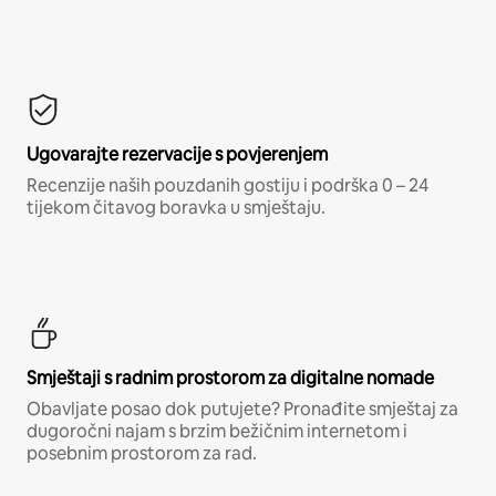
Ugovarajte rezervacije s povjerenjem
Recenzije naših pouzdanih gostiju i podrška 0 – 24
tijekom čitavog boravka u smještaju.
Smještaji s radnim prostorom za digitalne nomade
Obavljate posao dok putujete? Pronađite smještaj za
dugoročni najam s brzim bežičnim internetom i
posebnim prostorom za rad.