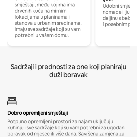
smještaji, među kojima ima
Udobni smještaj
drvenih kuća na mirnim
nomade i ljude 
lokacijama u planinama i
daljinu s bežič
stanova u urbanim sredinama,
i posebnim pro
imaju sve sadržaje koji su vam
potrebni u vašem domu.
Sadržaji i prednosti za one koji planiraju
duži boravak
Dobro opremljeni smještaji
Potpuno opremljeni prostori za najam uključuju
kuhinju i sve sadržaje koji su vam potrebni za ugodan
boravak od mjesec ili više dana. Savršena zamjena za