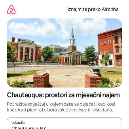
Prijeđi
na
Iznajmite preko Airbnba
sadržaj
Chautauqua: prostori za mjesečni najam
Potražite smještaj u kojem ćete se osjećati kao kod
kuće kad planirate boravak od mjesec ili više dana.
Lokacija
Kada budu dostupni rezultati, moći ćete ih pregledati koristeći