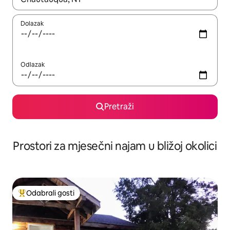
Dolazak
Odlazak
Pretraži
Prostori za mjesečni najam u bližoj okolici
Odabrali gosti
Među najviše rangiranima s oznakom „Odabrali gosti”