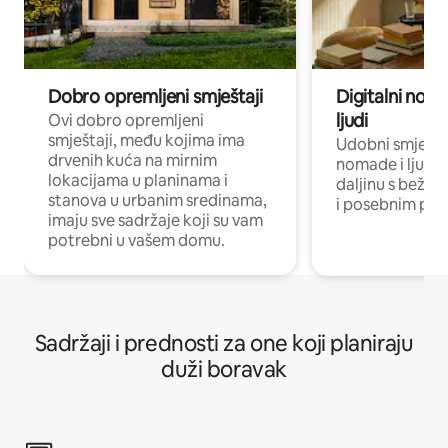
Dobro opremljeni smještaji
Digitalni noma
ljudi
Ovi dobro opremljeni
smještaji, među kojima ima
Udobni smještaj
drvenih kuća na mirnim
nomade i ljude 
lokacijama u planinama i
daljinu s bežič
stanova u urbanim sredinama,
i posebnim pro
imaju sve sadržaje koji su vam
potrebni u vašem domu.
Sadržaji i prednosti za one koji planiraju
duži boravak