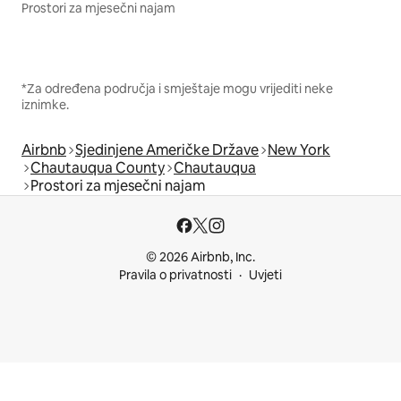
Prostori za mjesečni najam
*Za određena područja i smještaje mogu vrijediti neke
iznimke.
Airbnb
Sjedinjene Američke Države
New York
Chautauqua County
Chautauqua
Prostori za mjesečni najam
© 2026 Airbnb, Inc.
Pravila o privatnosti
Uvjeti