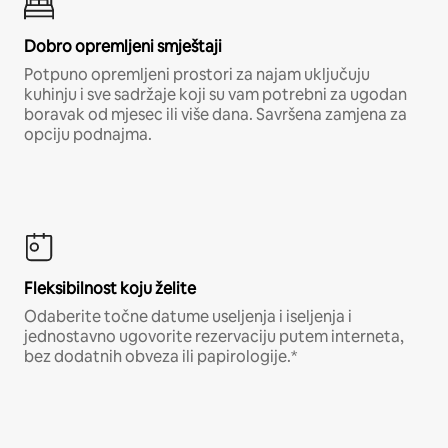
Dobro opremljeni smještaji
Potpuno opremljeni prostori za najam uključuju
kuhinju i sve sadržaje koji su vam potrebni za ugodan
boravak od mjesec ili više dana. Savršena zamjena za
opciju podnajma.
Fleksibilnost koju želite
Odaberite točne datume useljenja i iseljenja i
jednostavno ugovorite rezervaciju putem interneta,
bez dodatnih obveza ili papirologije.*