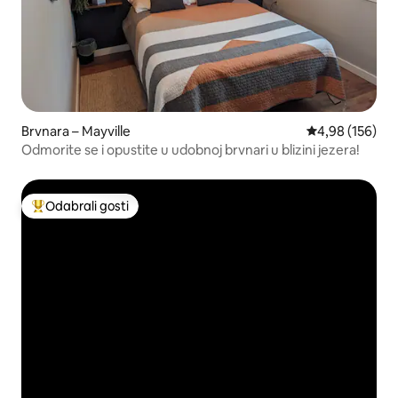
Brvnara – Mayville
Prosječna ocjen
4,98 (156)
Odmorite se i opustite u udobnoj brvnari u blizini jezera!
Odabrali gosti
Među najviše rangiranima s oznakom „Odabrali gosti”