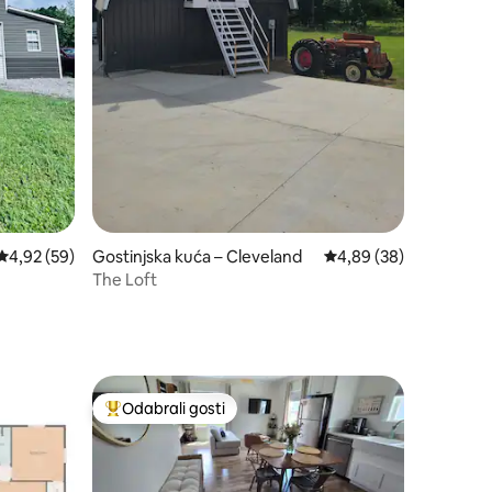
Prosječna ocjena: 4,92/5, recenzija: 59
4,92 (59)
Gostinjska kuća – Cleveland
Prosječna ocjena: 4,89
4,89 (38)
The Loft
Odabrali gosti
Među najviše rangiranima s oznakom „Odabrali gosti”