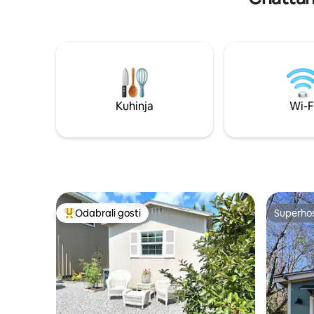
pješice doći do svih najboljih sadržaja u
Chattanoogi. Iako između bambusovih
plahti, organskih sadržaja za tuširanje,
jastuka COOP i 75-inčnog televizora The
Frame, možda nećete otići! Rolete i
PDLC folija na svakom prozoru
omogućuju privatnost, dok veliki prozori
donose svjetlo i svježi zrak. I ne
Kuhinja
Wi-F
podcjenjujte pametni WC/bide! Privatni
parking za dva vozila. @southside17loft
Odabrali gosti
Superho
Među najviše rangiranima s oznakom „Odabrali gosti”
Superho