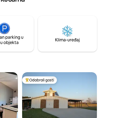
an parking u
Klima-uređaj
pu objekta
Odabrali gosti
nakom „Odabrali gosti”
Među najviše rangiranima s oznakom „Odabrali gosti”