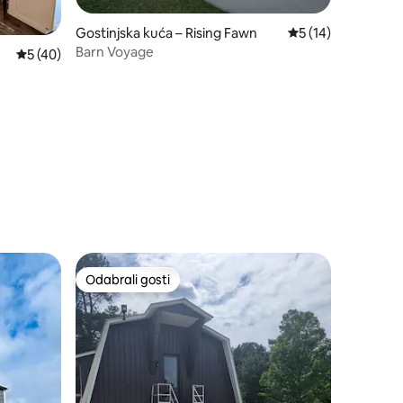
Gostinjska kuća – Rising Fawn
Prosječna ocjena: 5
5 (14)
Barn Voyage
Prosječna ocjena: 5/5, recenzija: 40
5 (40)
Odabrali gosti
nakom „Odabrali gosti”
Odabrali gosti