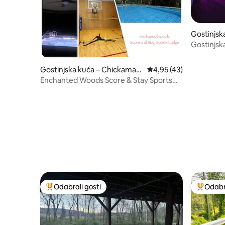
Gostinjsk
e
Gostinjsk
Gostinjska kuća – Chickamau
Prosječna ocjena: 4,95/
4,95 (43)
ga
Enchanted Woods Score & Stay Sports
Lodge
Odabrali gosti
Odabra
Među najviše rangiranima s oznakom „Odabrali gosti”
Među naj