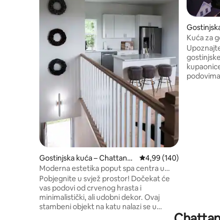
Gostinjsk
oga
Kuća za g
izlazak su
Upoznajte
gostinjske
kupaonice
podovima 
blizini su
Incline Ra
Walnut Str
za planina
penjanje 
možete už
možete pro
Little Coy
Gostinjska kuća – Chattano
Prosječna ocjena: 4,99/5
4,99 (140)
dva vozila
oga
Moderna estetika poput spa centra u
ovo je sa
mirnom potkrovlju u centru grada
Pobjegnite u svjež prostor! Dočekat će
vas podovi od crvenog hrasta i
minimalistički, ali udobni dekor. Ovaj
stambeni objekt na katu nalazi se u
Chattan
mirnoj uličici u četvrti odakle se može