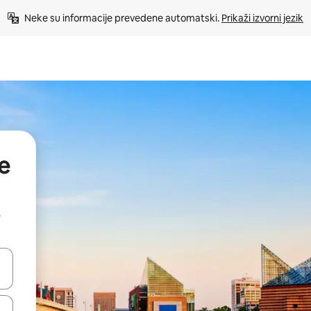
Neke su informacije prevedene automatski. 
Prikaži izvorni jezik
e
e
dati koristeći se strelicama prema gore i prema dolje, kao i dodirom i