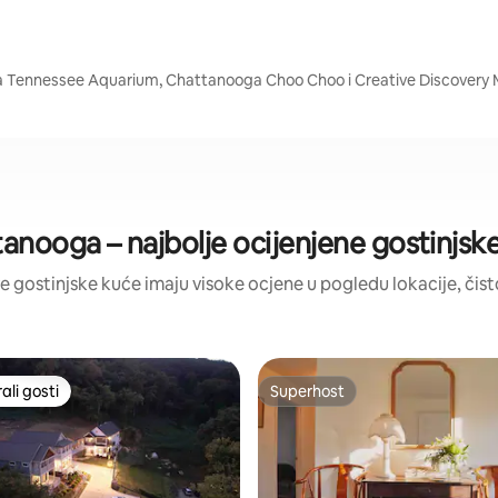
ta Tennessee Aquarium, Chattanooga Choo Choo i Creative Discover
anooga – najbolje ocijenjene gostinjsk
ove gostinjske kuće imaju visoke ocjene u pogledu lokacije, čisto
li gosti
Superhost
više rangiranima s oznakom „Odabrali gosti”
Superhost