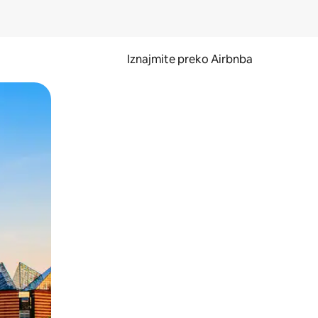
Iznajmite preko Airbnba
li prelaskom prstom po zaslonu.