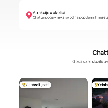
Atrakcije u okolici
Chattanooga – neka su od najpopularnijih mjes
Chatt
Gosti su se složili: 
Odabrali gosti
Odabra
Među najviše rangiranima s oznakom „Odabrali gosti”
Među naj