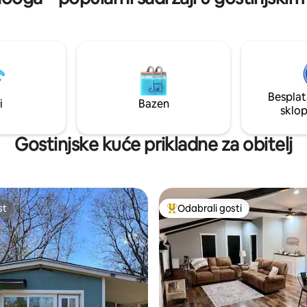
Besplat
i
Bazen
sklo
Gostinjske kuće prikladne za obitelj
st
Odabrali gosti
st
Među najviše rangiranima s oz