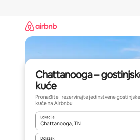
Prijeđi
na
sadržaj
Chattanooga – gostinjsk
kuće
Pronađite i rezervirajte jedinstvene gostinjsk
kuće na Airbnbu
Lokacija
Kada budu dostupni rezultati, moći ćete ih pregle
Dolazak