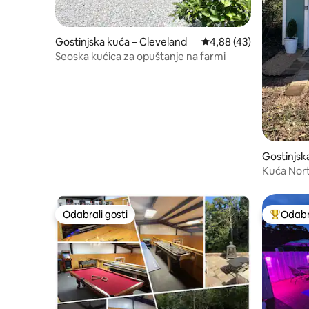
Gostinjska kuća – Cleveland
Prosječna ocjena: 4,88/
4,88 (43)
Seoska kućica za opuštanje na farmi
Gostinjsk
a
Kuća Nor
Odabrali gosti
Odabra
Odabrali gosti
Među naj