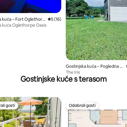
a kuća – Fort Oglethorp
Prosječna ocjena: 5/5, recenzija: 16
5 (16)
a kuća Oglethorpe Oasis
5, recenzija: 43
Gostinjska kuća – Pogledna d
olina
The Iris
Gostinjske kuće s terasom
li gosti
Odabrali gosti
više rangiranima s oznakom „Odabrali gosti”
Odabrali gosti