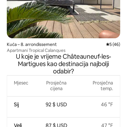
Kuća – 8. arrondissement
Prosječna o
5 (46)
Apartmani Tropical Calanques
U koje je vrijeme Châteauneuf-les-
Martigues kao destinacija najbolji
odabir?
Mjesec
Prosječna
Prosječna
cijena
temp.
Sij
92 $ USD
46 °F
Velj
87 $ USD
47 °F