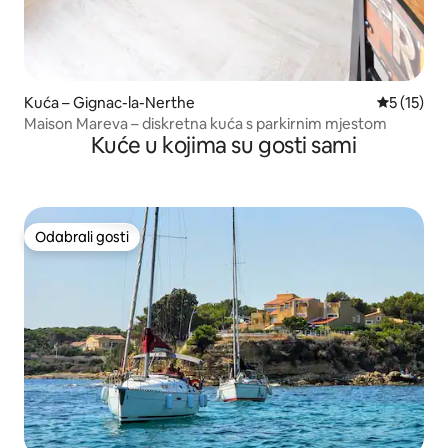
Kuća – Gignac-la-Nerthe
Prosječna 
5 (15)
Maison Mareva – diskretna kuća s parkirnim mjestom
Kuće u kojima su gosti sami
Odabrali gosti
Odabrali gosti