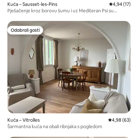
Kuća – Sausset-les-Pins
Prosječna ocje
4,94 (17)
Pješačenje kroz borovu šumu i uz Mediteran Psi su
dobrodošli –
Odabrali gosti
Odabrali gosti
Kuća – Vitrolles
Prosječna ocje
4,98 (63)
Šarmantna kuća na obali ribnjaka s pogledom