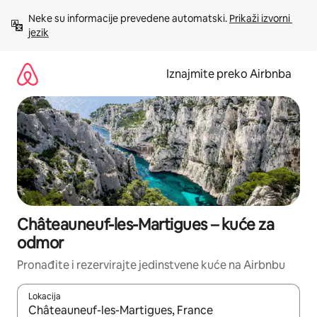
Prijeđi
Neke su informacije prevedene automatski. 
Prikaži izvorni 
na
jezik
sadržaj
Iznajmite preko Airbnba
Châteauneuf-les-Martigues – kuće za
odmor
Pronađite i rezervirajte jedinstvene kuće na Airbnbu
Lokacija
Kada budu dostupni rezultati, moći ćete ih pregledati koristeći