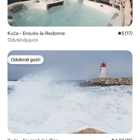
Kuća – Ensuès-la-Redonne
Prosječna 
5 (17)
Oduševljujuće
Odabrali gosti
Odabrali gosti