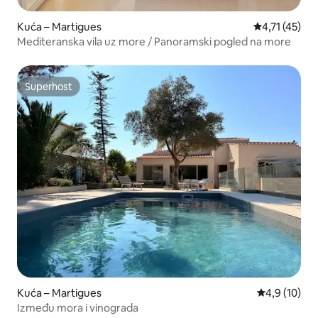
Kuća – Martigues
Prosječna ocj
4,71 (45)
Mediteranska vila uz more / Panoramski pogled na more
Superhost
Superhost
Kuća – Martigues
Prosječna ocj
4,9 (10)
Između mora i vinograda