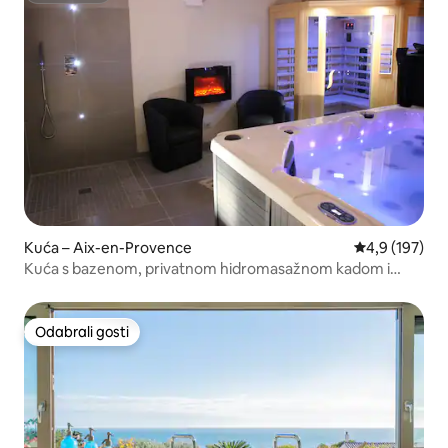
Kuća – Aix-en-Provence
Prosječna ocje
4,9 (197)
Kuća s bazenom, privatnom hidromasažnom kadom i
saunom.
Odabrali gosti
Odabrali gosti