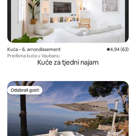
Kuća – 6. arrondissement
Prosječna ocje
4,94 (63)
Predivna kuća u Vaubanu
Kuće za tjedni najam
Odabrali gosti
Odabrali gosti