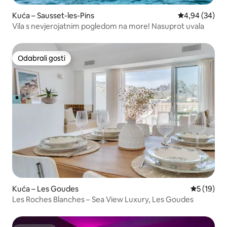
Kuća – Sausset-les-Pins
Prosječna ocje
4,94 (34)
Vila s nevjerojatnim pogledom na more! Nasuprot uvala
Odabrali gosti
Odabrali gosti
Kuća – Les Goudes
Prosječna 
5 (19)
Les Roches Blanches – Sea View Luxury, Les Goudes