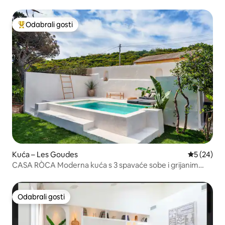
Odabrali gosti
Među najviše rangiranima s oznakom „Odabrali gosti”
Kuća – Les Goudes
Prosječna o
5 (24)
CASA RÒCA Moderna kuća s 3 spavaće sobe i grijanim
bazenom
Odabrali gosti
Odabrali gosti