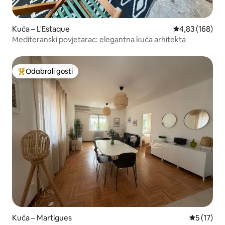
Kuća – L'Estaque
Prosječna ocjen
4,83 (168)
Mediteranski povjetarac: elegantna kuća arhitekta
Odabrali gosti
Među najviše rangiranima s oznakom „Odabrali gosti”
Kuća – Martigues
Prosječna 
5 (17)