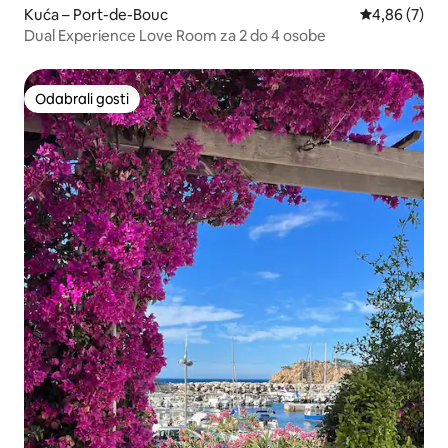
Kuća – Port-de-Bouc
Prosječna ocj
4,86 (7)
Dual Experience Love Room za 2 do 4 osobe
Odabrali gosti
Odabrali gosti