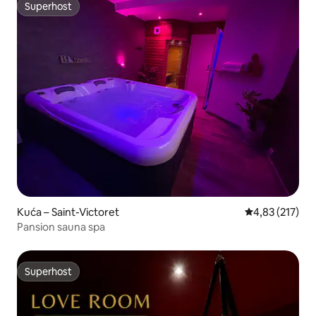
Superhost
Superhost
Kuća – Saint-Victoret
Prosječna ocjen
4,83 (217)
Pansion sauna spa
Superhost
Superhost