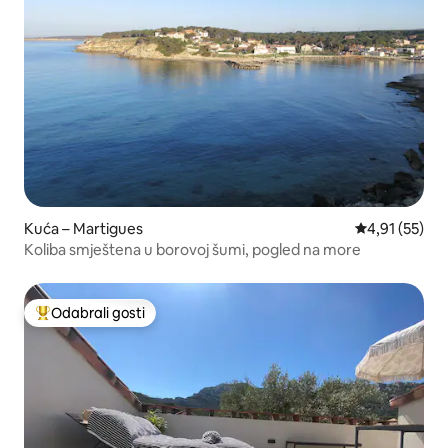
Kuća – Martigues
Prosječna ocje
4,91 (55)
Koliba smještena u borovoj šumi, pogled na more
Odabrali gosti
Među najviše rangiranima s oznakom „Odabrali gosti”