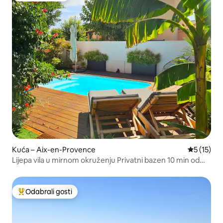
Kuća – Aix-en-Provence
Prosječna 
5 (15)
Lijepa vila u mirnom okruženju Privatni bazen 10 min od
Aixa.
Odabrali gosti
Među najviše rangiranima s oznakom „Odabrali gosti”