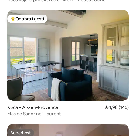
Odabrali gosti
Među najviše rangiranima s oznakom „Odabrali gosti”
Kuća – Aix-en-Provence
Prosječna ocjen
4,98 (145)
Mas de Sandrine i Laurent
Superhost
Superhost