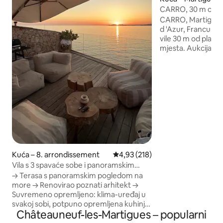
CARRO, 30 m od pl
uzvišenom terenu
CARRO, Martigues
d 'Azur, Francusk
vile 30 m od plaže 
mjesta. Aukcija svj
trgovine, tržnica u 
unutar pješačka ud
pješačka udaljenos
od 90 m2, uključuj
otvorenu kuhinju, 
kupaonice s WC-om
terasa, privatni vrt
mjestom, izlazom 
Kuća – 8. arrondissement
Prosječna ocjena: 4,93/5, recenz
4,93 (218)
Vila s 3 spavaće sobe i panoramskim
pogledom na more + sauna + spa
→ Terasa s panoramskim pogledom na
more → Renovirao poznati arhitekt →
Suvremeno opremljeno: klima-uređaj u
svakoj sobi, potpuno opremljena kuhinja,
Châteauneuf-les-Martigues – popularni
roštilj → 3 spavaće sobe s bračnim
krevetima (160 cm x 200 cm) i 3