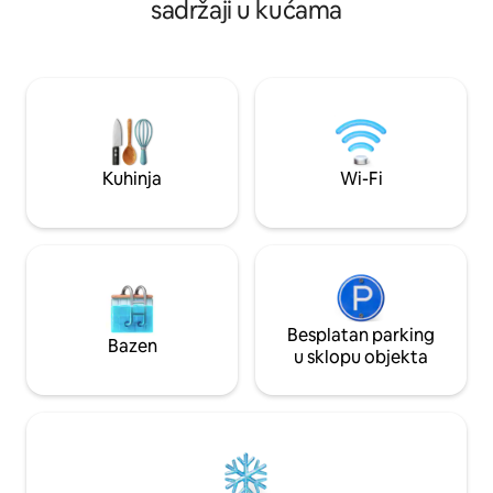
sadržaji u kućama
kupaonice → Sauna i spa → Nalazi se 10
minuta od kanala → 3 minute od početka
planinarskih staza → Izravan pristup plaži
→ Nema pogleda na susjede, vrlo je tiho
→ Autobusna stanica udaljena je samo
nekoliko minuta hoda → Privatno
parkiralište dostupno je pored kuće
Kuhinja
Wi-Fi
Besplatan parking
Bazen
u sklopu objekta