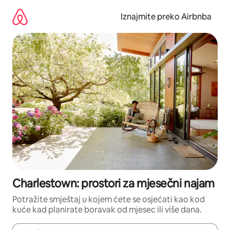
Prijeđi
na
Iznajmite preko Airbnba
sadržaj
Charlestown: prostori za mjesečni najam
Potražite smještaj u kojem ćete se osjećati kao kod
kuće kad planirate boravak od mjesec ili više dana.