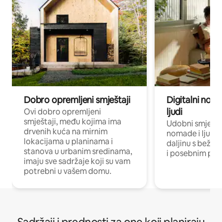
Dobro opremljeni smještaji
Digitalni noma
ljudi
Ovi dobro opremljeni
smještaji, među kojima ima
Udobni smještaj
drvenih kuća na mirnim
nomade i ljude 
lokacijama u planinama i
daljinu s bežič
stanova u urbanim sredinama,
i posebnim pro
imaju sve sadržaje koji su vam
potrebni u vašem domu.