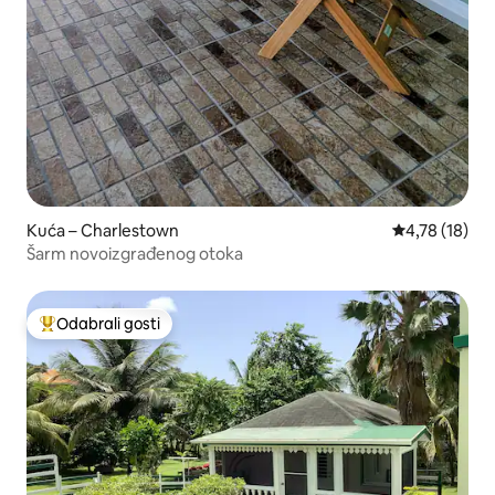
Kuća – Charlestown
Prosječna ocje
4,78 (18)
Šarm novoizgrađenog otoka
Odabrali gosti
Među najviše rangiranima s oznakom „Odabrali gosti”