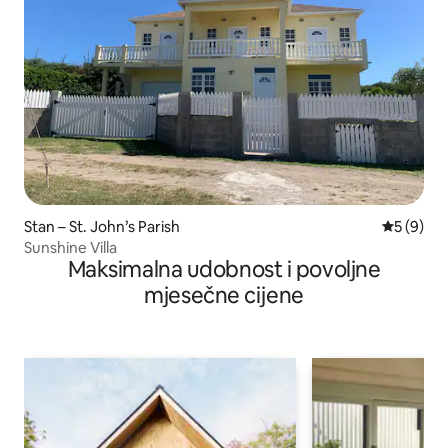
Stan – St. John’s Parish
Prosječna
5 (9)
Sunshine Villa
Maksimalna udobnost i povoljne
mjesečne cijene