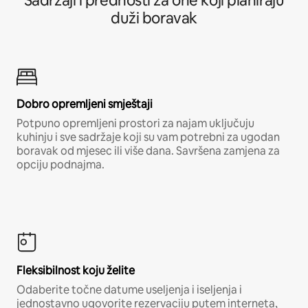
Sadržaji i prednosti za one koji planiraju
duži boravak
Dobro opremljeni smještaji
Potpuno opremljeni prostori za najam uključuju
kuhinju i sve sadržaje koji su vam potrebni za ugodan
boravak od mjesec ili više dana. Savršena zamjena za
opciju podnajma.
Fleksibilnost koju želite
Odaberite točne datume useljenja i iseljenja i
jednostavno ugovorite rezervaciju putem interneta,