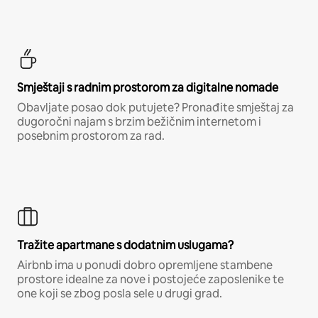
Smještaji s radnim prostorom za digitalne nomade
Obavljate posao dok putujete? Pronađite smještaj za
dugoročni najam s brzim bežičnim internetom i
posebnim prostorom za rad.
Tražite apartmane s dodatnim uslugama?
Airbnb ima u ponudi dobro opremljene stambene
prostore idealne za nove i postojeće zaposlenike te
one koji se zbog posla sele u drugi grad.