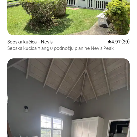
Seoska kućica – Nevis
Prosječna ocje
4,97 (39)
Seoska kućica Ylang u podnožju planine Nevis Peak