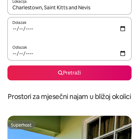
Lokacija
Kada budu dostupni rezultati, moći ćete ih pregledati koristeći
Dolazak
Odlazak
Pretraži
Prostori za mjesečni najam u bližoj okolici
Superhost
Superhost