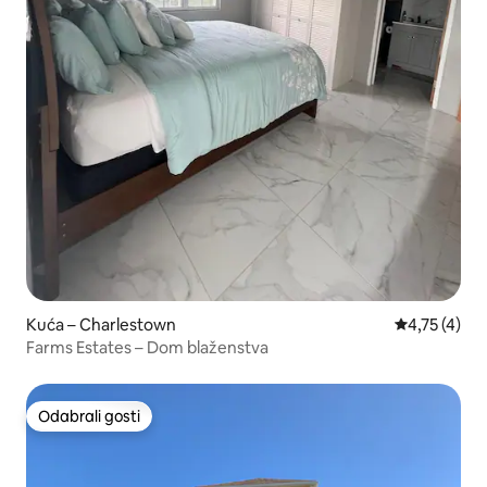
Kuća – Charlestown
Prosječna oc
4,75 (4)
Farms Estates – Dom blaženstva
Odabrali gosti
Odabrali gosti