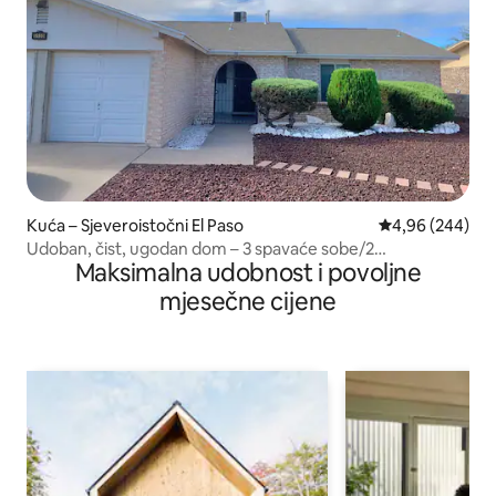
Kuća – Sjeveroistočni El Paso
Prosječna ocjen
4,96 (244)
Udoban, čist, ugodan dom – 3 spavaće sobe/2
Maksimalna udobnost i povoljne
kupaonice/lijepo dvorište!
mjesečne cijene