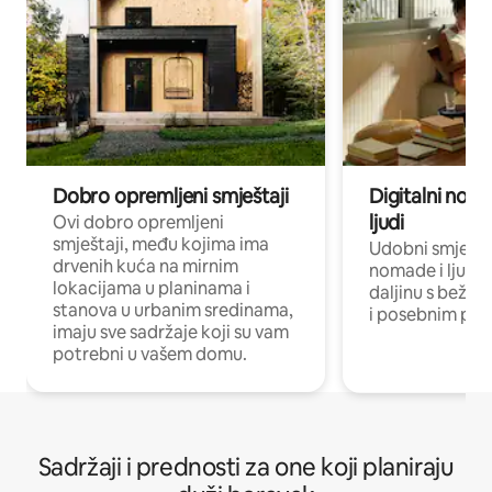
Dobro opremljeni smještaji
Digitalni noma
ljudi
Ovi dobro opremljeni
smještaji, među kojima ima
Udobni smještaj
drvenih kuća na mirnim
nomade i ljude 
lokacijama u planinama i
daljinu s bežič
stanova u urbanim sredinama,
i posebnim pro
imaju sve sadržaje koji su vam
potrebni u vašem domu.
Sadržaji i prednosti za one koji planiraju