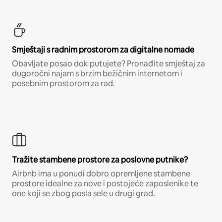
Smještaji s radnim prostorom za digitalne nomade
Obavljate posao dok putujete? Pronađite smještaj za
dugoročni najam s brzim bežičnim internetom i
posebnim prostorom za rad.
Tražite stambene prostore za poslovne putnike?
Airbnb ima u ponudi dobro opremljene stambene
prostore idealne za nove i postojeće zaposlenike te
one koji se zbog posla sele u drugi grad.