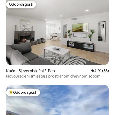
Odabrali gosti
Odabrali gosti
Kuća – Sjeveroistočni El Paso
Prosječna ocje
4,91 (55)
Novouređeni smještaj s prostranom dnevnom sobom
Odabrali gosti
Među najviše rangiranima s oznakom „Odabrali gosti”