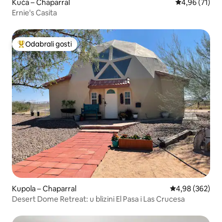
Kuća – Chaparral
Prosječna ocje
4,96 (71)
Ernie's Casita
Odabrali gosti
Među najviše rangiranima s oznakom „Odabrali gosti”
Kupola – Chaparral
Prosječna ocjen
4,98 (362)
Desert Dome Retreat: u blizini El Pasa i Las Crucesa