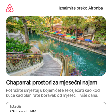
Prijeđi
na
Iznajmite preko Airbnba
sadržaj
Chaparral: prostori za mjesečni najam
Potražite smještaj u kojem ćete se osjećati kao kod
kuće kad planirate boravak od mjesec ili više dana.
Lokacija
Kada budu dostupni rezultati, moći ćete ih pregledati koristeći