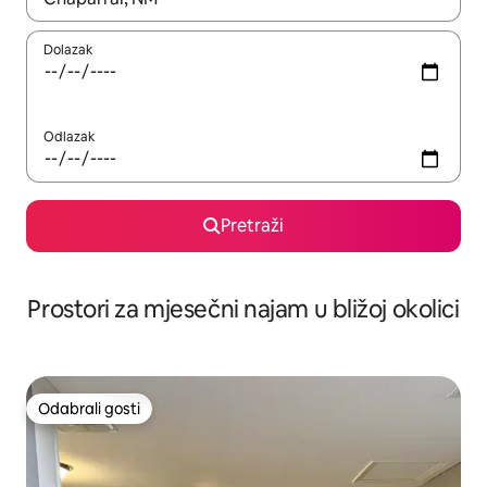
Dolazak
Odlazak
Pretraži
Prostori za mjesečni najam u bližoj okolici
Odabrali gosti
Odabrali gosti