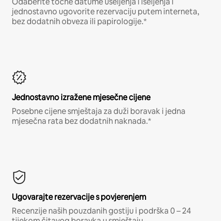
Odaberite točne datume useljenja i iseljenja i
jednostavno ugovorite rezervaciju putem interneta,
bez dodatnih obveza ili papirologije.*
Jednostavno izražene mjesečne cijene
Posebne cijene smještaja za duži boravak i jedna
mjesečna rata bez dodatnih naknada.*
Ugovarajte rezervacije s povjerenjem
Recenzije naših pouzdanih gostiju i podrška 0 – 24
tijekom čitavog boravka u smještaju.