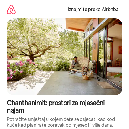
Prijeđi
na
Iznajmite preko Airbnba
sadržaj
Chanthanimit: prostori za mjesečni
najam
Potražite smještaj u kojem ćete se osjećati kao kod
kuće kad planirate boravak od mjesec ili više dana.