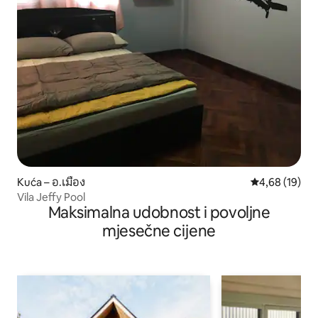
Kuća – อ.เมือง
Prosječna ocje
4,68 (19)
Vila Jeffy Pool
Maksimalna udobnost i povoljne
mjesečne cijene