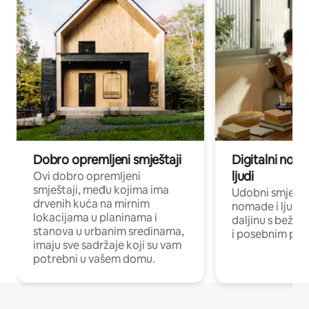
Dobro opremljeni smještaji
Digitalni noma
ljudi
Ovi dobro opremljeni
smještaji, među kojima ima
Udobni smještaj
drvenih kuća na mirnim
nomade i ljude 
lokacijama u planinama i
daljinu s bežič
stanova u urbanim sredinama,
i posebnim pro
imaju sve sadržaje koji su vam
potrebni u vašem domu.