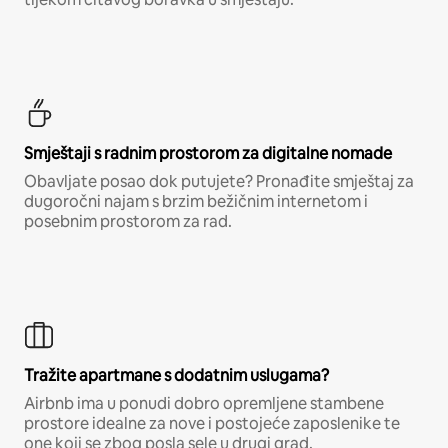
Smještaji s radnim prostorom za digitalne nomade
Obavljate posao dok putujete? Pronađite smještaj za
dugoročni najam s brzim bežičnim internetom i
posebnim prostorom za rad.
Tražite apartmane s dodatnim uslugama?
Airbnb ima u ponudi dobro opremljene stambene
prostore idealne za nove i postojeće zaposlenike te
one koji se zbog posla sele u drugi grad.