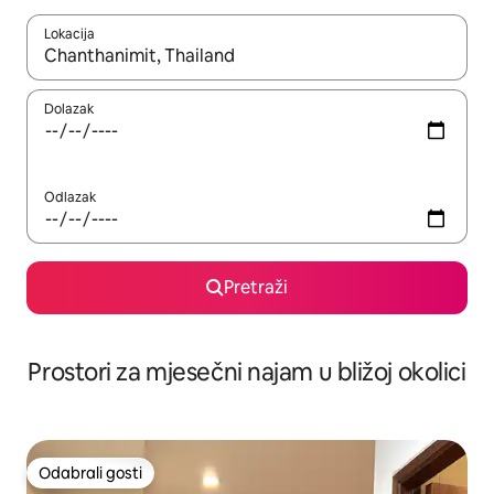
Lokacija
Kada budu dostupni rezultati, moći ćete ih pregledati koristeći
Dolazak
Odlazak
Pretraži
Prostori za mjesečni najam u bližoj okolici
Odabrali gosti
Odabrali gosti