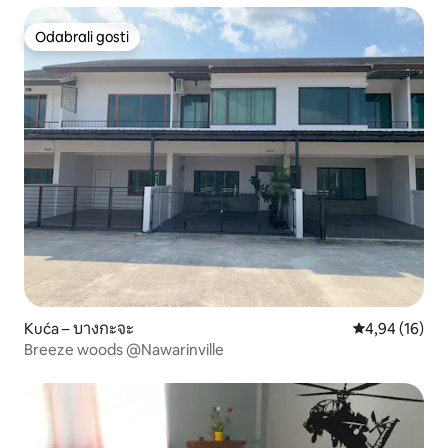
Odabrali gosti
Odabrali gosti
Kuća – บางกะจะ
Prosječna ocje
4,94 (16)
Breeze woods @Nawarinville