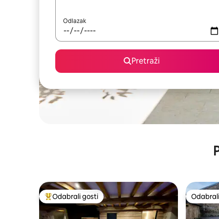
Odlazak
Pretraži
P
Odabrali gosti
Odabrali
Među najviše rangiranima s oznakom „Odabrali gosti”
Odabrali