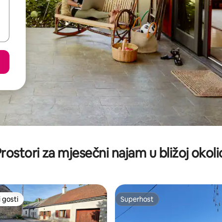
rostori za mjesečni najam u bližoj okoli
 gosti
Superhost
 gosti
Superhost