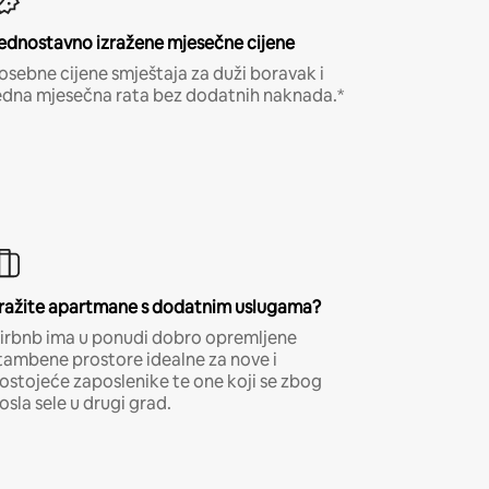
ednostavno izražene mjesečne cijene
osebne cijene smještaja za duži boravak i
edna mjesečna rata bez dodatnih naknada.*
ražite apartmane s dodatnim uslugama?
irbnb ima u ponudi dobro opremljene
tambene prostore idealne za nove i
ostojeće zaposlenike te one koji se zbog
osla sele u drugi grad.