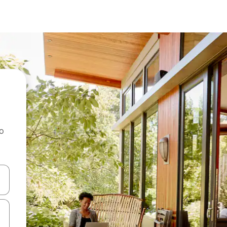
ao
dati koristeći se strelicama prema gore i prema dolje, kao i dodirom i