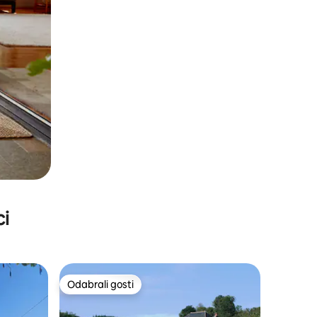
ci
Odabrali gosti
Odabrali gosti