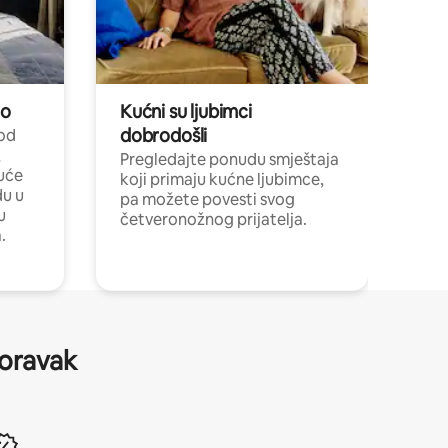
no
Kućni su ljubimci
dobrodošli
 od
,
Pregledajte ponudu smještaja
uće
koji primaju kućne ljubimce,
du u
pa možete povesti svog
u
četveronožnog prijatelja.
.
boravak