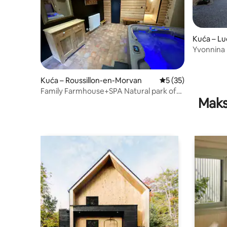
Kuća – Lu
Yvonnina
Kuća – Roussillon-en-Morvan
Prosječna ocjena: 5/
5 (35)
Family Farmhouse+SPA Natural park of
Maks
Morvan 270m2