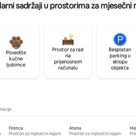
arni sadržaji u prostorima za mjesečni
Prostor za rad
Besplatan
Povedite
na
parking u
kućne
prijenosnom
sklopu
ljubimce
računalu
objekta
inacije
Firenca
Atena
Mi
m
Prostori za mjesečni najam
Prostori za mjesečni najam
Pro