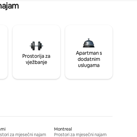
 najam
Apartman s
Prostorija za
dodatnim
vježbanje
uslugama
ami
Montreal
stori za mjesečni najam
Prostori za mjesečni najam