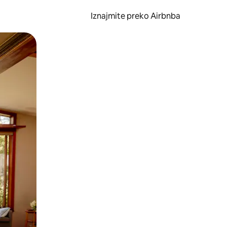
Iznajmite preko Airbnba
li prelaskom prstom po zaslonu.