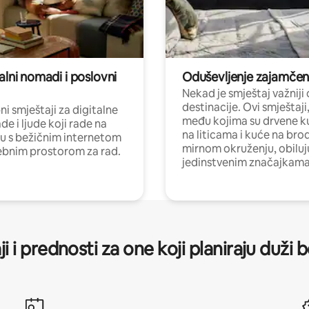
alni nomadi i poslovni
Oduševljenje zajamče
Nekad je smještaj važniji
destinacije. Ovi smještaji
i smještaji za digitalne
među kojima su drvene k
e i ljude koji rade na
na liticama i kuće na bro
nu s bežičnim internetom
mirnom okruženju, obiluj
ebnim prostorom za rad.
jedinstvenim značajkama
ji i prednosti za one koji planiraju duži 