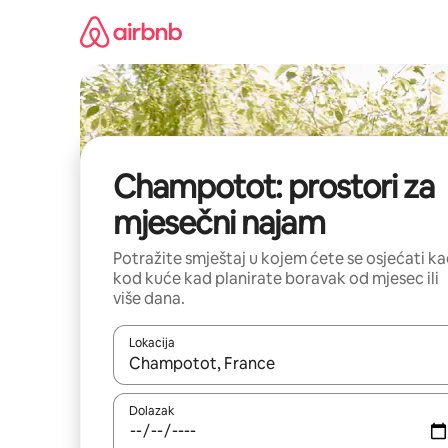
Prijeđi
na
sadržaj
Champotot: prostori za
mjesečni najam
Potražite smještaj u kojem ćete se osjećati k
kod kuće kad planirate boravak od mjesec ili
više dana.
Lokacija
Kada budu dostupni rezultati, moći ćete ih pregle
Dolazak