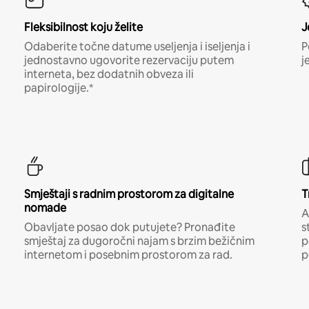
Fleksibilnost koju želite
J
Odaberite točne datume useljenja i iseljenja i
P
jednostavno ugovorite rezervaciju putem
j
interneta, bez dodatnih obveza ili
papirologije.*
Smještaji s radnim prostorom za digitalne
T
nomade
A
Obavljate posao dok putujete? Pronađite
s
smještaj za dugoročni najam s brzim bežičnim
p
internetom i posebnim prostorom za rad.
p