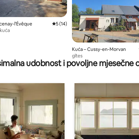
cenay-l'Évêque
Prosječna ocjena: 5/5, recenzija: 14
5 (14)
 kuća
5, recenzija: 35
Kuća – Cussy-en-Morvan
gîtes
imalna udobnost i povoljne mjesečne c