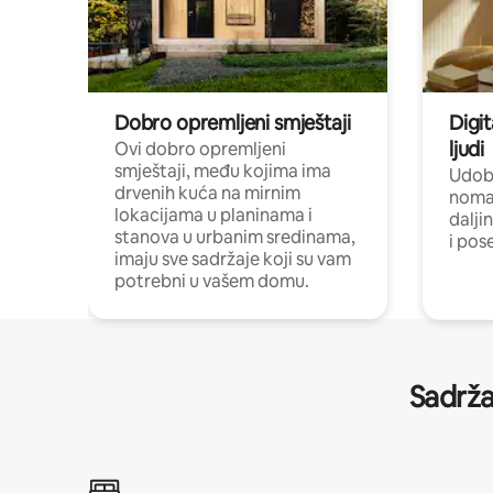
Dobro opremljeni smještaji
Digit
ljudi
Ovi dobro opremljeni
smještaji, među kojima ima
Udobn
drvenih kuća na mirnim
nomad
lokacijama u planinama i
dalji
stanova u urbanim sredinama,
i pos
imaju sve sadržaje koji su vam
potrebni u vašem domu.
Sadrža