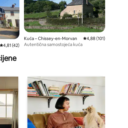
Kuća – Chissey-en-Morvan
Prosječna ocjena: 4,88/
4,88 (101)
Autentična samostojeća kuća
Prosječna ocjena: 4,81/5, recenzija: 42
4,81 (42)
ijene