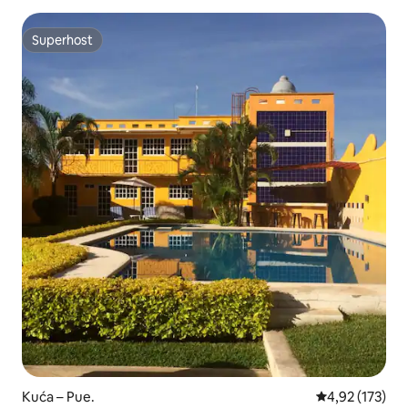
Superhost
Superhost
Kuća – Pue.
Prosječna ocjen
4,92 (173)