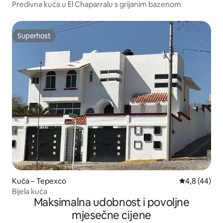
Predivna kuća u El Chaparralu s grijanim bazenom
Superhost
Superhost
Kuća – Tepexco
Prosječna ocj
4,8 (44)
Bijela kuća
Maksimalna udobnost i povoljne
mjesečne cijene