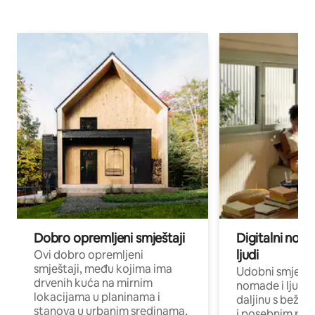
Dobro opremljeni smještaji
Digitalni noma
ljudi
Ovi dobro opremljeni
smještaji, među kojima ima
Udobni smještaj
drvenih kuća na mirnim
nomade i ljude 
lokacijama u planinama i
daljinu s bežič
stanova u urbanim sredinama,
i posebnim pro