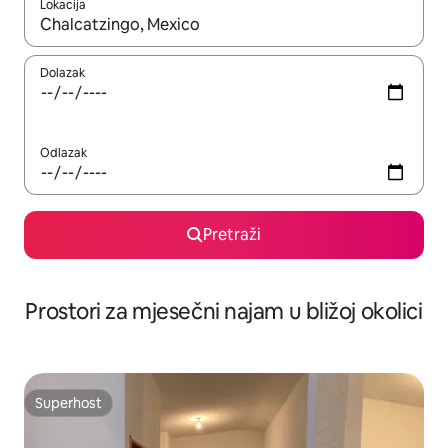
Lokacija
Kada budu dostupni rezultati, moći ćete ih pregledati koristeći
Dolazak
Odlazak
Pretraži
Prostori za mjesečni najam u bližoj okolici
Superhost
Superhost