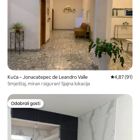
Kuća – Jonacatepec de Leandro Valle
Prosječna ocje
4,87 (91)
Smještaj, miran i siguran! Sjajna lokacija
Odabrali gosti
Odabrali gosti