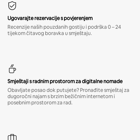
Ugovarajte rezervacije s povjerenjem
Recenzije naših pouzdanih gostiju i podrška 0 – 24
tijekom čitavog boravka u smještaju.
Smještaji s radnim prostorom za digitalne nomade
Obavljate posao dok putujete? Pronađite smještaj za
dugoročni najam s brzim bežičnim internetom i
posebnim prostorom za rad.