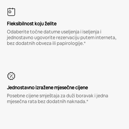
Fleksibilnost koju želite
Odaberite točne datume useljenja i iseljenja i
jednostavno ugovorite rezervaciju putem interneta,
bez dodatnih obveza ili papirologije.*
Jednostavno izražene mjesečne cijene
Posebne cijene smještaja za duži boravak i jedna
mjesečna rata bez dodatnih naknada.*