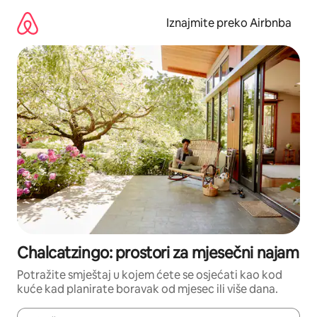
Prijeđi
na
Iznajmite preko Airbnba
sadržaj
Chalcatzingo: prostori za mjesečni najam
Potražite smještaj u kojem ćete se osjećati kao kod
kuće kad planirate boravak od mjesec ili više dana.