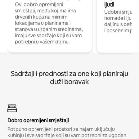
ljudi
Ovi dobro opremljeni
smještaji, među kojima ima
Udobni smještaj
drvenih kuća na mirnim
nomade i ljude 
lokacijama u planinama i
daljinu s bežič
stanova u urbanim sredinama,
i posebnim pro
imaju sve sadržaje koji su vam
potrebni u vašem domu.
Sadržaji i prednosti za one koji planiraju
duži boravak
Dobro opremljeni smještaji
Potpuno opremljeni prostori za najam uključuju
kuhinju i sve sadržaje koji su vam potrebni za ugodan