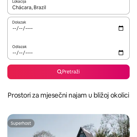
Lokacija
Kada budu dostupni rezultati, moći ćete ih pregledati koristeći
Dolazak
Odlazak
Pretraži
Prostori za mjesečni najam u bližoj okolici
Superhost
Superhost