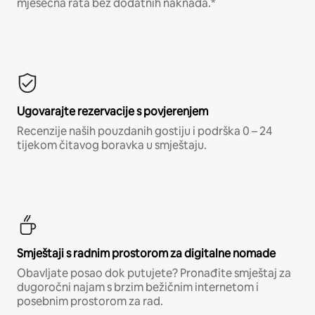
mjesečna rata bez dodatnih naknada.*
Ugovarajte rezervacije s povjerenjem
Recenzije naših pouzdanih gostiju i podrška 0 – 24
tijekom čitavog boravka u smještaju.
Smještaji s radnim prostorom za digitalne nomade
Obavljate posao dok putujete? Pronađite smještaj za
dugoročni najam s brzim bežičnim internetom i
posebnim prostorom za rad.