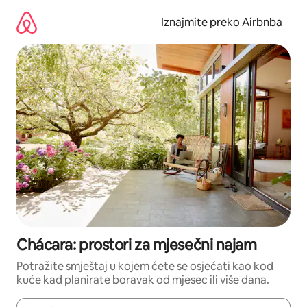
Prijeđi
na
Iznajmite preko Airbnba
sadržaj
Chácara: prostori za mjesečni najam
Potražite smještaj u kojem ćete se osjećati kao kod
kuće kad planirate boravak od mjesec ili više dana.