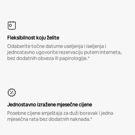
Fleksibilnost koju želite
Odaberite točne datume useljenja i iseljenja i
jednostavno ugovorite rezervaciju putem interneta,
bez dodatnih obveza ili papirologije.*
Jednostavno izražene mjesečne cijene
Posebne cijene smještaja za duži boravak i jedna
mjesečna rata bez dodatnih naknada.*