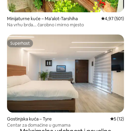
Minijaturne kuće – Ma'alot-Tarshiha
Prosječna ocjen
4,97 (501)
Na vrhu brda... čarobno i mirno mjesto
Superhost
Superhost
Gostinjska kuća – Tyre
Prosječna 
5 (12)
Centar za domaćine u gumama