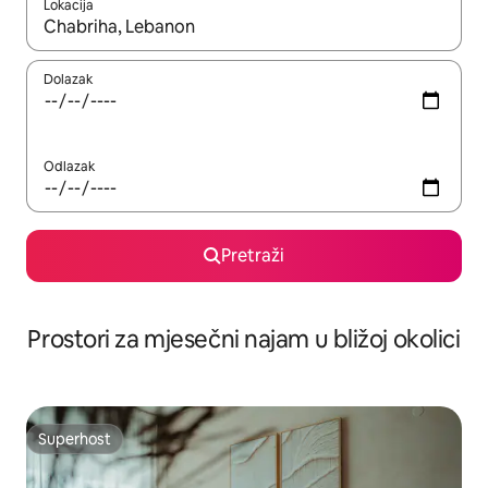
Lokacija
Kada budu dostupni rezultati, moći ćete ih pregledati koristeći
Dolazak
Odlazak
Pretraži
Prostori za mjesečni najam u bližoj okolici
Superhost
Superhost