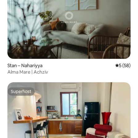
Stan – Nahariyya
Prosječna o
5 (58)
Alma Mare | Achziv
Superhost
Superhost