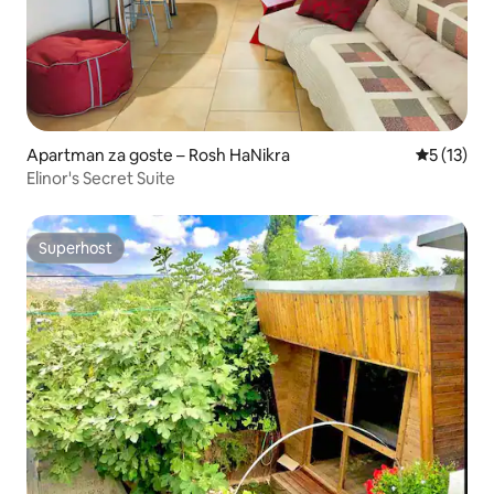
Apartman za goste – Rosh HaNikra
Prosječna 
5 (13)
Elinor's Secret Suite
Superhost
Superhost