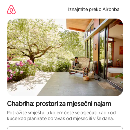
Prijeđi
na
Iznajmite preko Airbnba
sadržaj
Chabriha: prostori za mjesečni najam
Potražite smještaj u kojem ćete se osjećati kao kod
kuće kad planirate boravak od mjesec ili više dana.