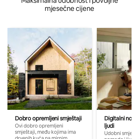
Maksimalna udobnost i povoljne
mjesečne cijene
Dobro opremljeni smještaji
Digitalni noma
ljudi
Ovi dobro opremljeni
smještaji, među kojima ima
Udobni smještaj
drvenih kuća na mirnim