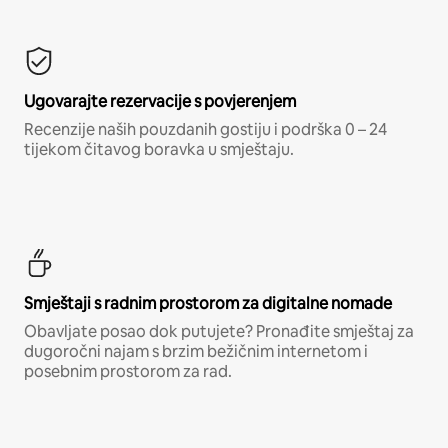
Ugovarajte rezervacije s povjerenjem
Recenzije naših pouzdanih gostiju i podrška 0 – 24
tijekom čitavog boravka u smještaju.
Smještaji s radnim prostorom za digitalne nomade
Obavljate posao dok putujete? Pronađite smještaj za
dugoročni najam s brzim bežičnim internetom i
posebnim prostorom za rad.