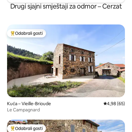
Drugi sjajni smještaji za odmor – Cerzat
Odabrali gosti
Među najviše rangiranima s oznakom „Odabrali gosti”
Kuća – Vieille-Brioude
Prosječna ocje
4,98 (65)
Le Campagnard
Odabrali gosti
Među najviše rangiranima s oznakom „Odabrali gosti”