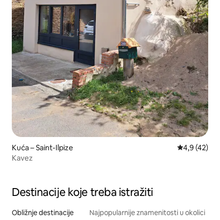
Kuća – Saint-Ilpize
Prosječna ocj
4,9 (42)
Kavez
Destinacije koje treba istražiti
Obližnje destinacije
Najpopularnije znamenitosti u okolici