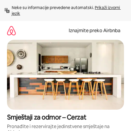
Prijeđi
Neke su informacije prevedene automatski. 
Prikaži izvorni 
na
jezik
sadržaj
Iznajmite preko Airbnba
Smještaji za odmor – Cerzat
Pronađite i rezervirajte jedinstvene smještaje na