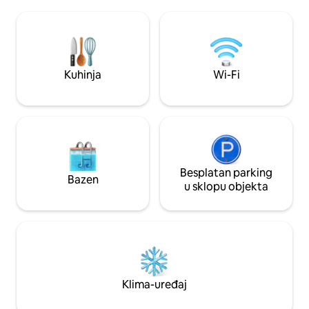
panoramske terase
na idealnoj lokaciji, 40 minuta od Le Puy-
namještajem, tere
en-Velaya i sat vremena od Clermont-
jacuzzija na drva,
Ferranda, pa ćete moći uživati u regiji
za roštilj, natkriv
bogatoj prirodom i poviješću, koja je
ispod kuće. Posteljina 8 EUR/krevet
savršena za ljubitelje planinarenja,
Ručnici nisu osigur
vodene sportove i upoznavanje s
Kuhinja
Wi-Fi
kulturom.
Besplatan parking
Bazen
u sklopu objekta
Klima-uređaj