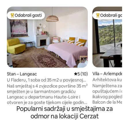
Odabrali gosti
Odabrali gosti
Među najviše rangiranima s oznakom „Odabrali gosti”
Među najviše ran
Vila – Arlempdes
Stan – Langeac
Prosječna ocjena: 5/5, recen
5 (10)
Arhitektova kuća u
U Fladeru, 1 soba od 35 m2 u povijesnoj
jezgri
Namještena za turizam ***
Naš smještaj s 4 zvjezdice površine 35 m²
opuštajućem i oč
smješten je u šarmantnom gradiću
ikakvog pogleda, 
Langeac u departmanu Haute-Loire i
Balcon de la Meje
otvoren je za goste tijekom cijele godine.
Popularni sadržaji u smještajima za
iskustvo koje komb
Bilo da ste ovdje na obiteljskom odmoru,
prirodu. Smještaj površine 170m ² nalazi
romantičnom odmoru ili poslovnom
odmor na lokaciji Cerzat
se na ograđenom 
putovanju, pronaći ćete svu udobnost
², koji se sastoji o
koja vam je potrebna. Smještaj se nalazi