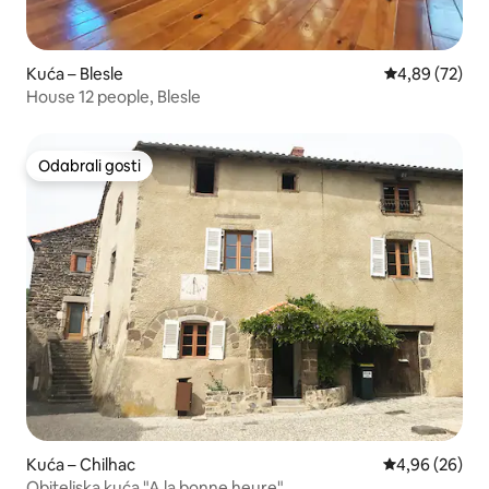
Kuća – Blesle
Prosječna ocje
4,89 (72)
House 12 people, Blesle
Odabrali gosti
Odabrali gosti
Kuća – Chilhac
Prosječna ocje
4,96 (26)
Obiteljska kuća "A la bonne heure"