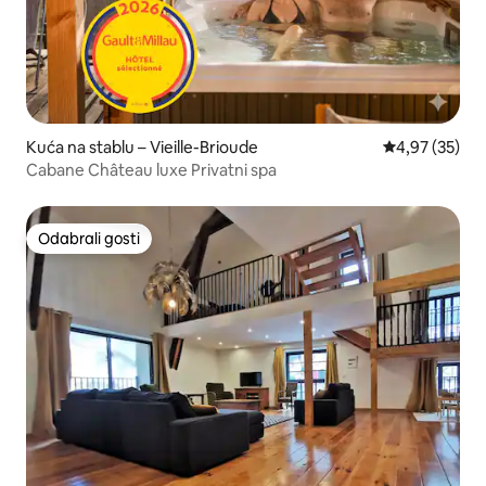
Kuća na stablu – Vieille-Brioude
Prosječna ocje
4,97 (35)
Cabane Château luxe Privatni spa
Odabrali gosti
Odabrali gosti