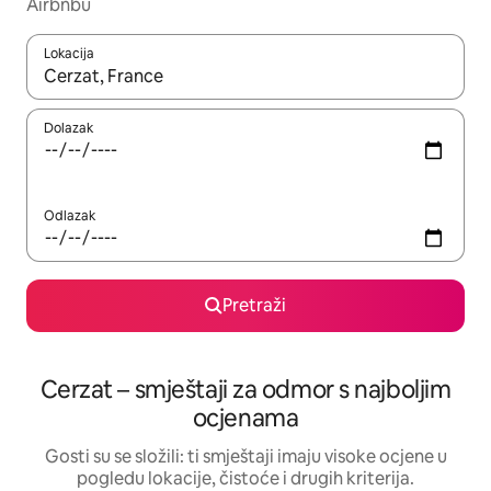
Airbnbu
Lokacija
Kada budu dostupni rezultati, moći ćete ih pregledati koristeći
Dolazak
Odlazak
Pretraži
Cerzat – smještaji za odmor s najboljim
ocjenama
Gosti su se složili: ti smještaji imaju visoke ocjene u
pogledu lokacije, čistoće i drugih kriterija.