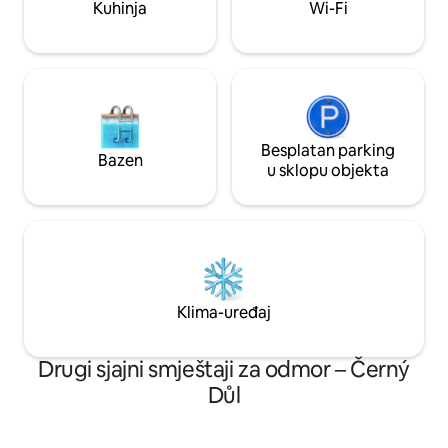
Kuhinja
Wi-Fi
WI-FI, pametni TV,
Besplatan parking
Bazen
u sklopu objekta
Klima-uređaj
Drugi sjajni smještaji za odmor – Černý
Důl