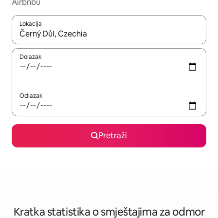
Airbnbu
Lokacija
Kada budu dostupni rezultati, moći ćete ih pregledati koristeći
Dolazak
Odlazak
Pretraži
Kratka statistika o smještajima za odmor