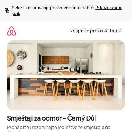
Prijeđi
Neke su informacije prevedene automatski. 
Prikaži izvorni 
na
jezik
sadržaj
Iznajmite preko Airbnba
Smještaji za odmor – Černý Důl
Pronađite i rezervirajte jedinstvene smještaje na