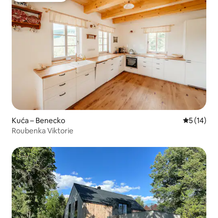
Kuća – Benecko
Prosječna 
5 (14)
Roubenka Viktorie