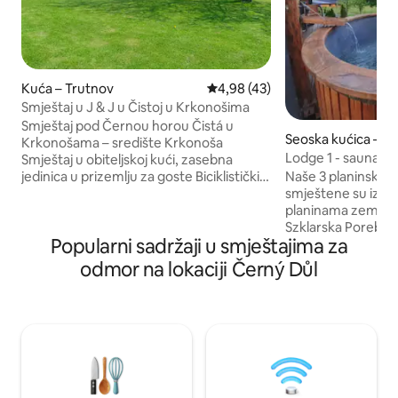
Kuća – Trutnov
Prosječna ocjena: 4,98/5, recen
4,98 (43)
Smještaj u J & J u Čistoj u Krkonošima
Smještaj pod Černou horou Čistá u
Seoska kućica – P
Krkonošama – središte Krkonoša
Lodge 1 - sauna, 
Smještaj u obiteljskoj kući, zasebna
sunčana terasa, pr
jedinica u prizemlju za goste Biciklistički
Naše 3 planinske 
autobusi – biciklistička putovanja Bazen
smještene su izra
je dostupan po dogovoru Besplatno
planinama zemlje - 
parkiranje automobila ispred ulaza
Szklarska Poreba i
Popularni sadržaji u smještajima za
Vlastita privatnost. Smještaj za
planinarenje, zimsk
nepušače, odmor za obitelj s djecom. Za
prirode. Za to su 
odmor na lokaciji Černý Důl
majke s kolicima pješačka staza u
pripremljene sa s
neposrednoj blizini Praktičan pristup,
sušilicom za cipel
smještaj u prizemlju, zaseban ulaz
saunom, masažno
Korištenje prostora za djecu, igračke,
privatnim parkiral
okruženje prikladno za djecu Spavaće
Zatvoreno za nas j
sobe i dječje sobe odvojene su
vodopad na kojem 
hodnikom. Vlasnici su prisutni.
Unutrašnjost je vr
dizajn sa svim mo