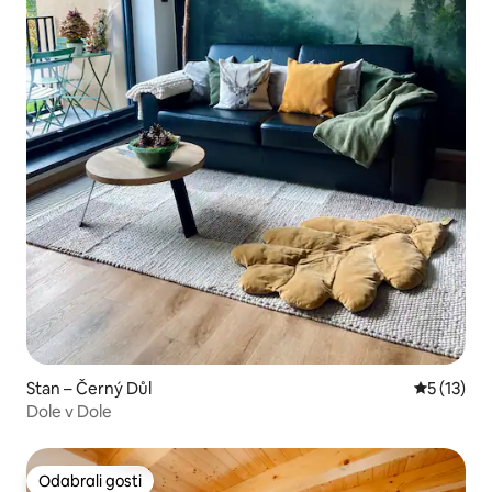
Stan – Černý Důl
Prosječna 
5 (13)
Dole v Dole
Odabrali gosti
Odabrali gosti