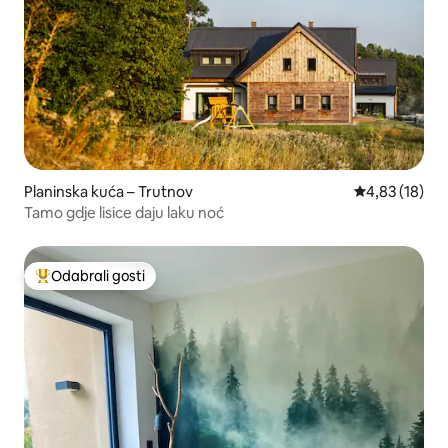
Planinska kuća – Trutnov
Prosječna ocje
4,83 (18)
Tamo gdje lisice daju laku noć
Odabrali gosti
Među najviše rangiranima s oznakom „Odabrali gosti”