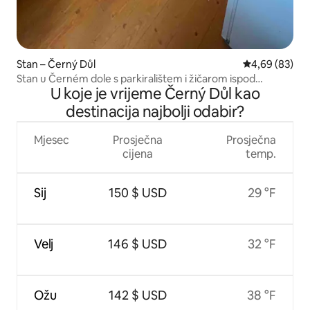
Stan – Černý Důl
Prosječna ocje
4,69 (83)
Stan u Černém dole s parkiralištem i žičarom ispod
U koje je vrijeme Černý Důl kao
prozora
destinacija najbolji odabir?
Mjesec
Prosječna
Prosječna
cijena
temp.
Sij
150 $ USD
29 °F
Velj
146 $ USD
32 °F
Ožu
142 $ USD
38 °F