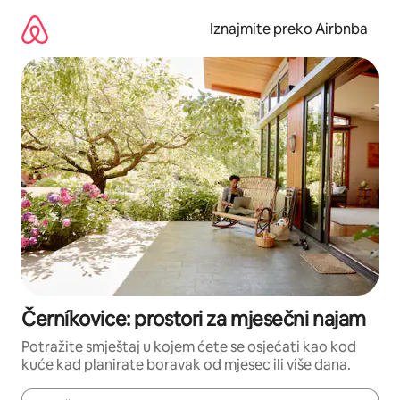
Prijeđi
na
Iznajmite preko Airbnba
sadržaj
Černíkovice: prostori za mjesečni najam
Potražite smještaj u kojem ćete se osjećati kao kod
kuće kad planirate boravak od mjesec ili više dana.