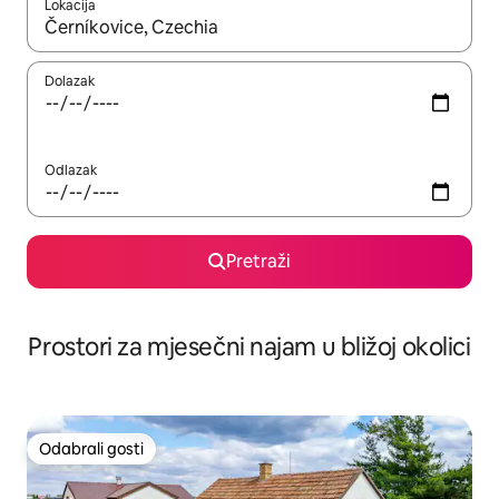
Lokacija
Kada budu dostupni rezultati, moći ćete ih pregledati koristeći
Dolazak
Odlazak
Pretraži
Prostori za mjesečni najam u bližoj okolici
Odabrali gosti
Odabrali gosti