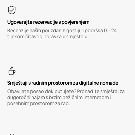
Ugovarajte rezervacije s povjerenjem
Recenzije naših pouzdanih gostiju i podrška 0 – 24
tijekom čitavog boravka u smještaju.
Smještaji s radnim prostorom za digitalne nomade
Obavljate posao dok putujete? Pronađite smještaj za
dugoročni najam s brzim bežičnim internetom i
posebnim prostorom za rad.