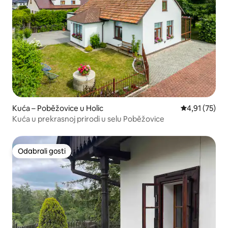
Kuća – Poběžovice u Holic
Prosječna ocje
4,91 (75)
Kuća u prekrasnoj prirodi u selu Poběžovice
Odabrali gosti
Odabrali gosti