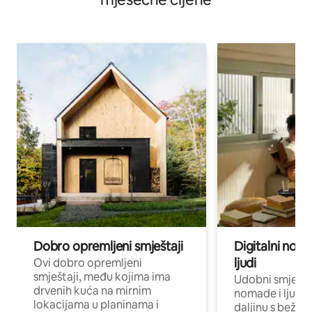
Dobro opremljeni smještaji
Digitalni noma
ljudi
Ovi dobro opremljeni
smještaji, među kojima ima
Udobni smještaj
drvenih kuća na mirnim
nomade i ljude 
lokacijama u planinama i
daljinu s bežič