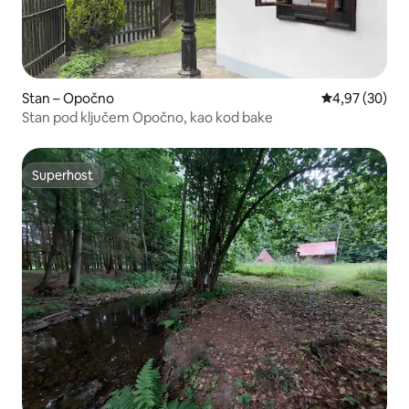
Stan – Opočno
Prosječna ocje
4,97 (30)
Stan pod ključem Opočno, kao kod bake
Superhost
Superhost