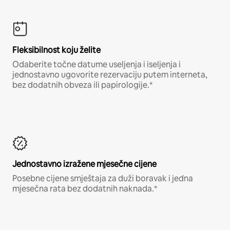
Fleksibilnost koju želite
Odaberite točne datume useljenja i iseljenja i
jednostavno ugovorite rezervaciju putem interneta,
bez dodatnih obveza ili papirologije.*
Jednostavno izražene mjesečne cijene
Posebne cijene smještaja za duži boravak i jedna
mjesečna rata bez dodatnih naknada.*