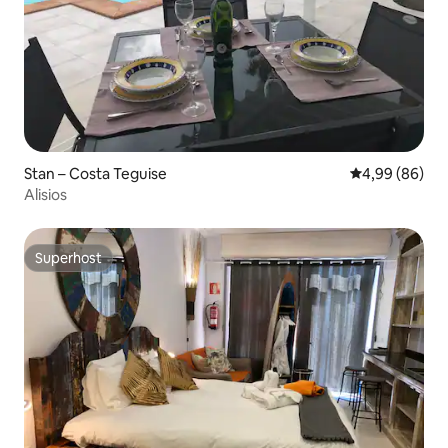
Stan – Costa Teguise
Prosječna ocje
4,99 (86)
Alisios
Superhost
Superhost