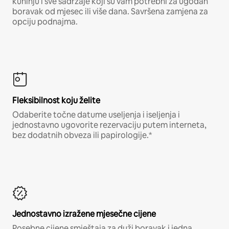
kuhinju i sve sadržaje koji su vam potrebni za ugodan
boravak od mjesec ili više dana. Savršena zamjena za
opciju podnajma.
Fleksibilnost koju želite
Odaberite točne datume useljenja i iseljenja i
jednostavno ugovorite rezervaciju putem interneta,
bez dodatnih obveza ili papirologije.*
Jednostavno izražene mjesečne cijene
Posebne cijene smještaja za duži boravak i jedna