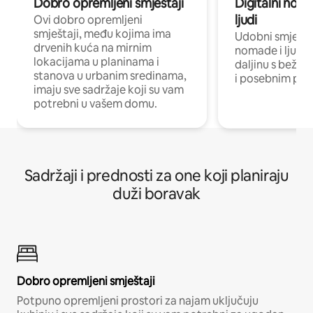
Dobro opremljeni smještaji
Digitalni noma
ljudi
Ovi dobro opremljeni
smještaji, među kojima ima
Udobni smještaj
drvenih kuća na mirnim
nomade i ljude 
lokacijama u planinama i
daljinu s bežič
stanova u urbanim sredinama,
i posebnim pro
imaju sve sadržaje koji su vam
potrebni u vašem domu.
Sadržaji i prednosti za one koji planiraju
duži boravak
Dobro opremljeni smještaji
Potpuno opremljeni prostori za najam uključuju