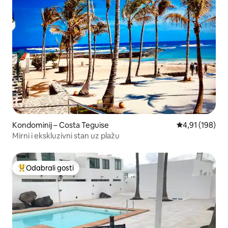
Kondominij – Costa Teguise
Prosječna ocjen
4,91 (198)
Mirni i ekskluzivni stan uz plažu
Odabrali gosti
Među najviše rangiranima s oznakom „Odabrali gosti”