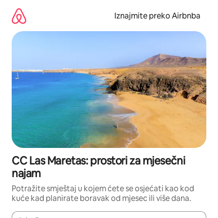
Prijeđi
na
Iznajmite preko Airbnba
sadržaj
CC Las Maretas: prostori za mjesečni
najam
Potražite smještaj u kojem ćete se osjećati kao kod
kuće kad planirate boravak od mjesec ili više dana.