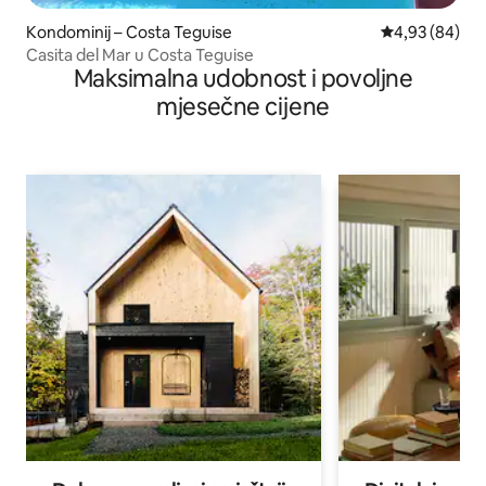
Kondominij – Costa Teguise
Prosječna ocje
4,93 (84)
Casita del Mar u Costa Teguise
Maksimalna udobnost i povoljne
mjesečne cijene