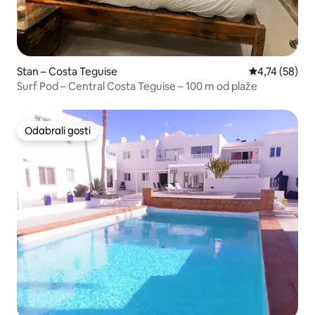
Stan – Costa Teguise
Prosječna ocje
4,74 (58)
Surf Pod – Central Costa Teguise – 100 m od plaže
Odabrali gosti
Odabrali gosti