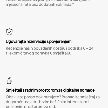
mjesečna rata bez dodatnih naknada.*
Ugovarajte rezervacije s povjerenjem
Recenzije naših pouzdanih gostiju i podrška 0 – 24
tijekom čitavog boravka u smještaju.
Smještaji s radnim prostorom za digitalne nomade
Obavljate posao dok putujete? Pronađite smještaj za
dugoročni najam s brzim bežičnim internetom i
posebnim prostorom za rad.