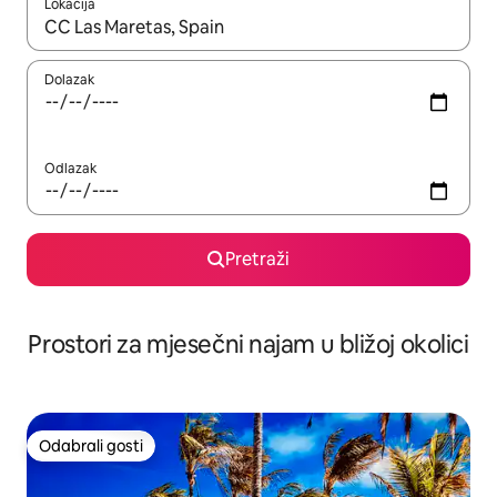
Lokacija
Kada budu dostupni rezultati, moći ćete ih pregledati koristeći
Dolazak
Odlazak
Pretraži
Prostori za mjesečni najam u bližoj okolici
Odabrali gosti
Odabrali gosti