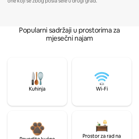
one koji se zbog posla sele u drugi grad.
Popularni sadržaji u prostorima za
mjesečni najam
Kuhinja
Wi-Fi
Prostor za rad na