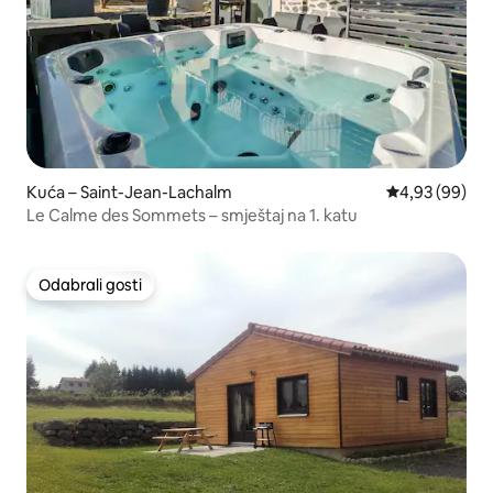
Kuća – Saint-Jean-Lachalm
Prosječna ocje
4,93 (99)
Le Calme des Sommets – smještaj na 1. katu
Odabrali gosti
Odabrali gosti