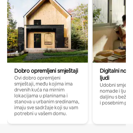
Dobro opremljeni smještaji
Digitalni noma
ljudi
Ovi dobro opremljeni
smještaji, među kojima ima
Udobni smještaj
drvenih kuća na mirnim
nomade i ljude 
lokacijama u planinama i
daljinu s bežič
stanova u urbanim sredinama,
i posebnim pro
imaju sve sadržaje koji su vam
potrebni u vašem domu.