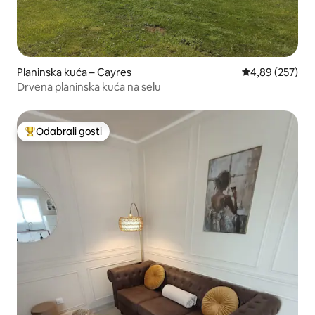
Planinska kuća – Cayres
Prosječna ocjen
4,89 (257)
Drvena planinska kuća na selu
Odabrali gosti
Među najviše rangiranima s oznakom „Odabrali gosti”