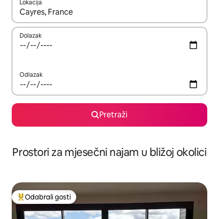
Lokacija
Kada budu dostupni rezultati, moći ćete ih pregledati koristeći
Dolazak
Odlazak
Pretraži
Prostori za mjesečni najam u bližoj okolici
Odabrali gosti
Među najviše rangiranima s oznakom „Odabrali gosti”