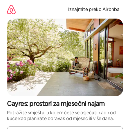
Prijeđi
na
Iznajmite preko Airbnba
sadržaj
Cayres: prostori za mjesečni najam
Potražite smještaj u kojem ćete se osjećati kao kod
kuće kad planirate boravak od mjesec ili više dana.