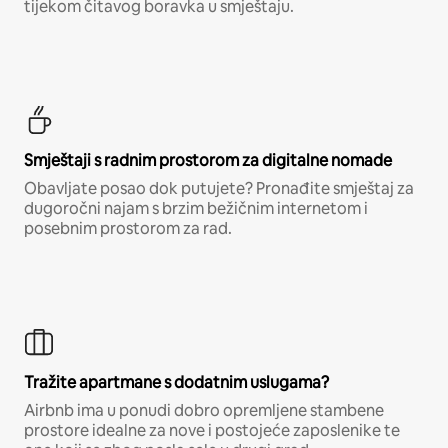
tijekom čitavog boravka u smještaju.
Smještaji s radnim prostorom za digitalne nomade
Obavljate posao dok putujete? Pronađite smještaj za
dugoročni najam s brzim bežičnim internetom i
posebnim prostorom za rad.
Tražite apartmane s dodatnim uslugama?
Airbnb ima u ponudi dobro opremljene stambene
prostore idealne za nove i postojeće zaposlenike te