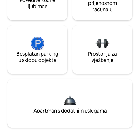
Povedite kućne
prijenosnom
ljubimce
računalu
Besplatan parking
Prostorija za
u sklopu objekta
vježbanje
Apartman s dodatnim uslugama