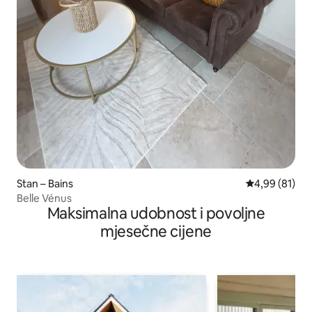
Stan – Bains
Prosječna ocje
4,99 (81)
Belle Vénus
Maksimalna udobnost i povoljne
mjesečne cijene