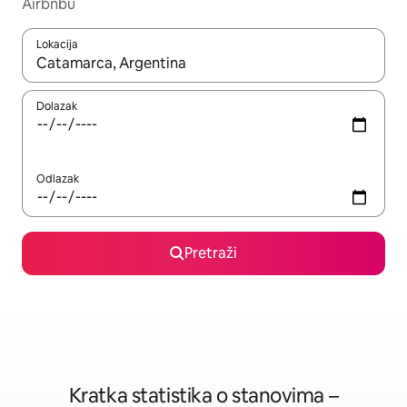
Airbnbu
Lokacija
Kada budu dostupni rezultati, moći ćete ih pregledati koristeći
Dolazak
Odlazak
Pretraži
Kratka statistika o stanovima –