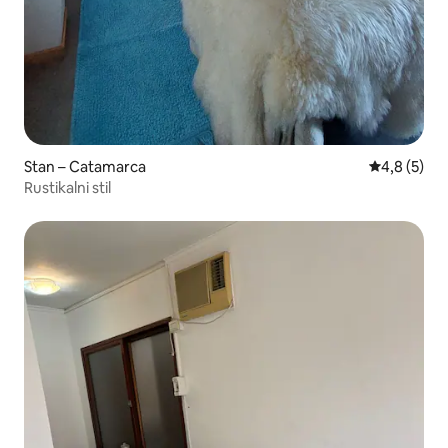
Stan – Catamarca
Prosječna o
4,8 (5)
Rustikalni stil