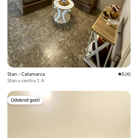
Stan – Catamarca
Prosječna
5 (4)
Stan u centru 1. A
Odabrali gosti
Odabrali gosti