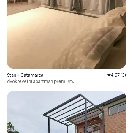
Stan – Catamarca
Prosječna ocj
4,67 (3)
dvokrevetni apartman premium.