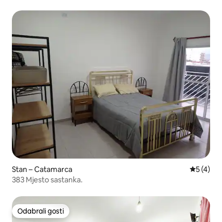
Stan – Catamarca
Prosječna
5 (4)
383 Mjesto sastanka.
Odabrali gosti
Odabrali gosti