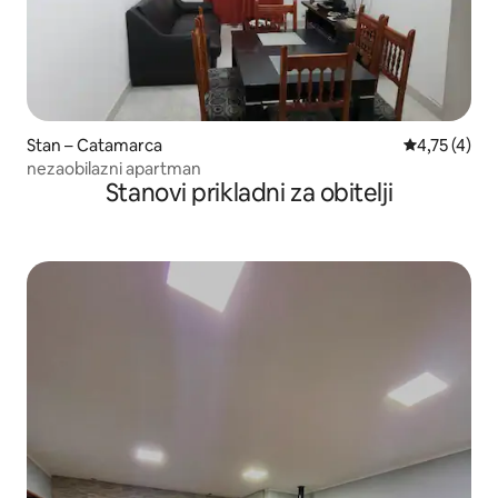
Stan – Catamarca
Prosječna oc
4,75 (4)
nezaobilazni apartman
Stanovi prikladni za obitelji