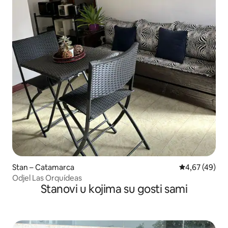
Stan – Catamarca
Prosječna ocje
4,67 (49)
Odjel Las Orquídeas
Stanovi u kojima su gosti sami