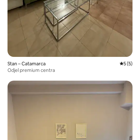
Stan – Catamarca
Prosječna
5 (5)
Odjel premium centra