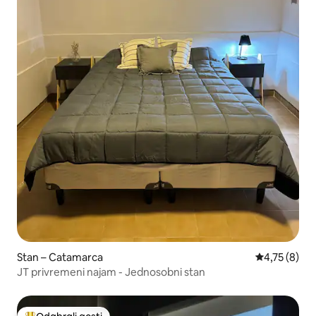
Stan – Catamarca
Prosječna oc
4,75 (8)
JT privremeni najam - Jednosobni stan