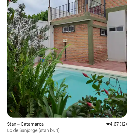
Stan – Catamarca
Prosječna ocje
4,67 (12)
Lo de Sanjorge (stan br. 1)