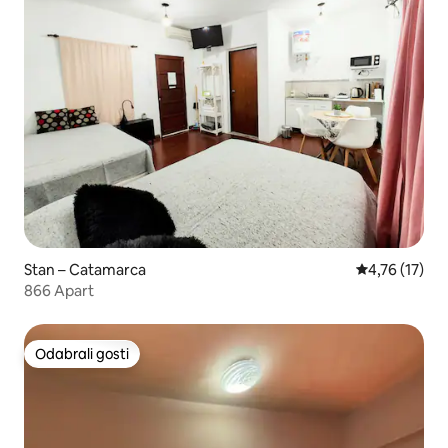
Stan – Catamarca
Prosječna ocj
4,76 (17)
866 Apart
Odabrali gosti
Odabrali gosti