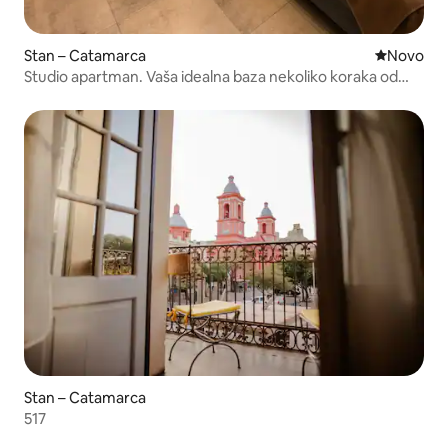
Stan – Catamarca
Novi smješ
Novo
Studio apartman. Vaša idealna baza nekoliko koraka od
centra
Stan – Catamarca
517