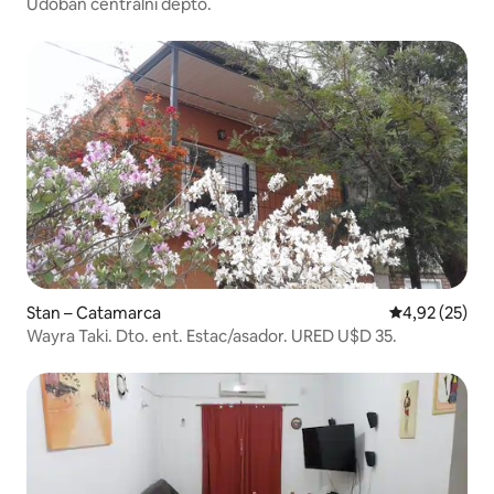
Udoban centralni depto.
Stan – Catamarca
Prosječna ocje
4,92 (25)
Wayra Taki. Dto. ent. Estac/asador. URED U$D 35.