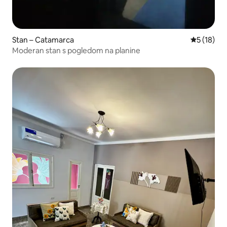
Stan – Catamarca
Prosječna 
5 (18)
Moderan stan s pogledom na planine