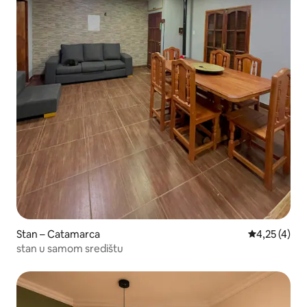
Stan – Catamarca
Prosječna oc
4,25 (4)
stan u samom središtu