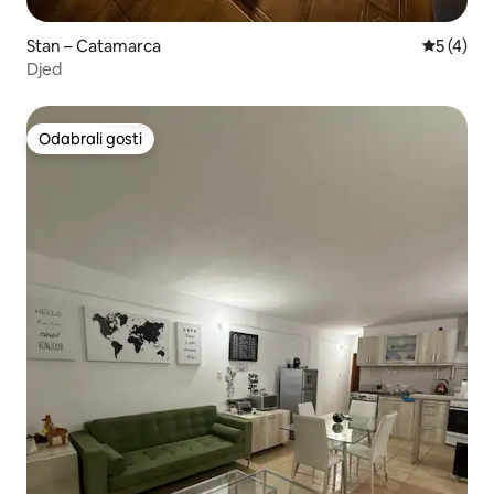
Stan – Catamarca
Prosječna
5 (4)
Djed
Odabrali gosti
Odabrali gosti