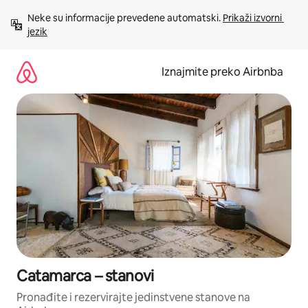
Prijeđi
Neke su informacije prevedene automatski. 
Prikaži izvorni 
na
jezik
sadržaj
Iznajmite preko Airbnba
Catamarca – stanovi
Pronađite i rezervirajte jedinstvene stanove na