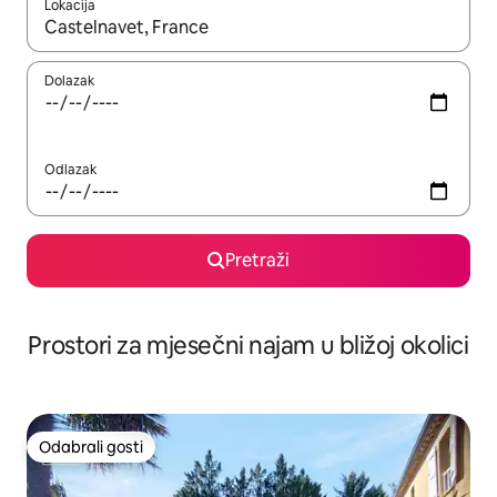
Lokacija
Kada budu dostupni rezultati, moći ćete ih pregledati koristeći
Dolazak
Odlazak
Pretraži
Prostori za mjesečni najam u bližoj okolici
Odabrali gosti
Odabrali gosti