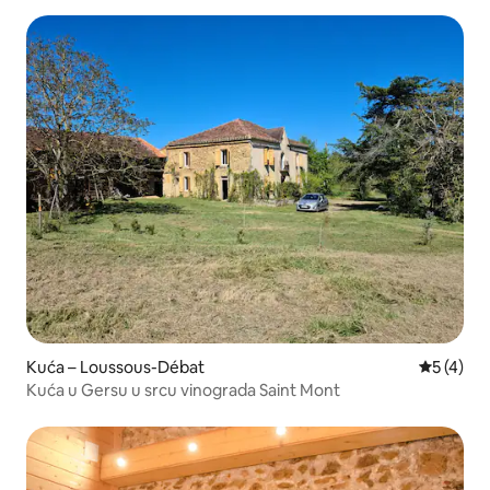
Kuća – Loussous-Débat
Prosječna
5 (4)
Kuća u Gersu u srcu vinograda Saint Mont