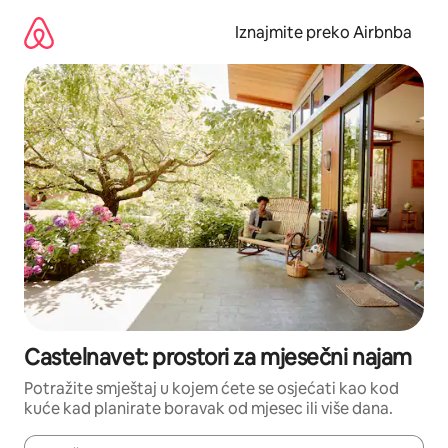
Prijeđi
na
Iznajmite preko Airbnba
sadržaj
Castelnavet: prostori za mjesečni najam
Potražite smještaj u kojem ćete se osjećati kao kod
kuće kad planirate boravak od mjesec ili više dana.