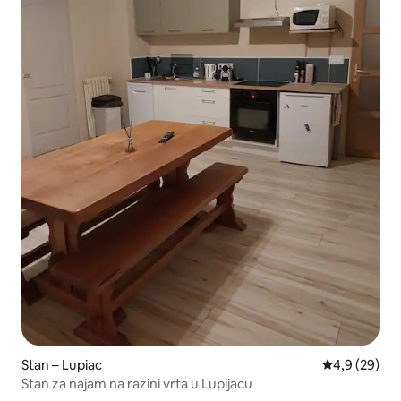
Stan – Lupiac
Prosječna ocj
4,9 (29)
Stan za najam na razini vrta u Lupijacu