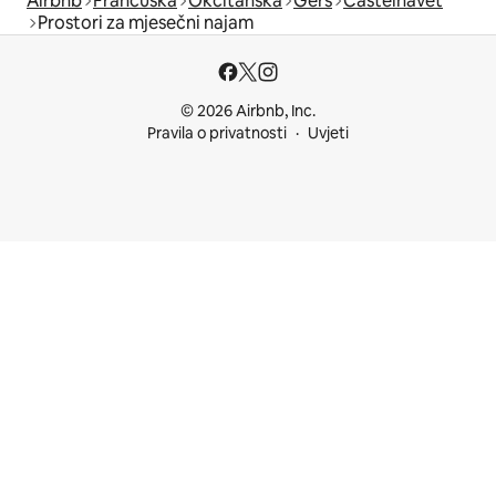
Airbnb
Francuska
Okcitanska
Gers
Castelnavet
Prostori za mjesečni najam
© 2026 Airbnb, Inc.
Pravila o privatnosti
Uvjeti