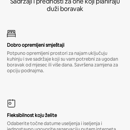
Sadržaji i prednosti za one koji planiraju
duži boravak
Dobro opremljeni smještaji
Potpuno opremljeni prostori za najam uključuju
kuhinju i sve sadržaje koji su vam potrebni za ugodan
boravak od mjesec ili više dana. Savršena zamjena za
opciju podnajma.
Fleksibilnost koju želite
Odaberite točne datume useljenja i iseljenja i
jednostavno ugovorite rezervaciju putem interneta,