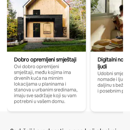
Dobro opremljeni smještaji
Digitalni noma
ljudi
Ovi dobro opremljeni
smještaji, među kojima ima
Udobni smještaj
drvenih kuća na mirnim
nomade i ljude 
lokacijama u planinama i
daljinu s bežič
stanova u urbanim sredinama,
i posebnim pro
imaju sve sadržaje koji su vam
potrebni u vašem domu.