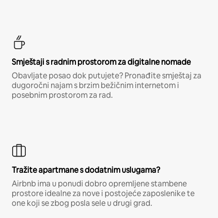
Smještaji s radnim prostorom za digitalne nomade
Obavljate posao dok putujete? Pronađite smještaj za
dugoročni najam s brzim bežičnim internetom i
posebnim prostorom za rad.
Tražite apartmane s dodatnim uslugama?
Airbnb ima u ponudi dobro opremljene stambene
prostore idealne za nove i postojeće zaposlenike te
one koji se zbog posla sele u drugi grad.