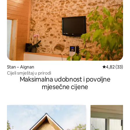
Stan – Aignan
Prosječna ocje
4,82 (33)
Cijeli smještaj u prirodi
Maksimalna udobnost i povoljne
mjesečne cijene