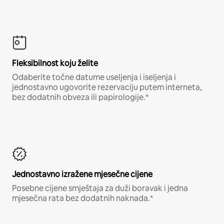
Fleksibilnost koju želite
Odaberite točne datume useljenja i iseljenja i
jednostavno ugovorite rezervaciju putem interneta,
bez dodatnih obveza ili papirologije.*
Jednostavno izražene mjesečne cijene
Posebne cijene smještaja za duži boravak i jedna
mjesečna rata bez dodatnih naknada.*