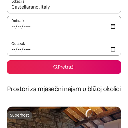
Lokacija
Kada budu dostupni rezultati, moći ćete ih pregledati koristeći
Dolazak
Odlazak
Pretraži
Prostori za mjesečni najam u bližoj okolici
Superhost
Superhost