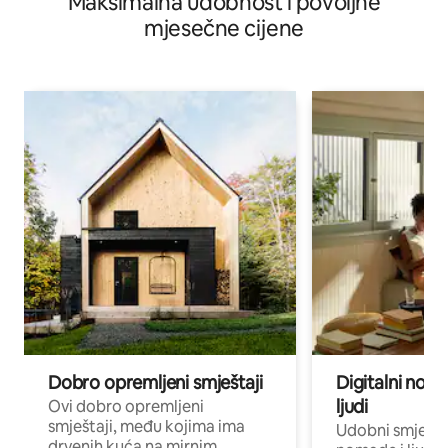
Maksimalna udobnost i povoljne
mjesečne cijene
Dobro opremljeni smještaji
Digitalni noma
ljudi
Ovi dobro opremljeni
smještaji, među kojima ima
Udobni smještaj
drvenih kuća na mirnim