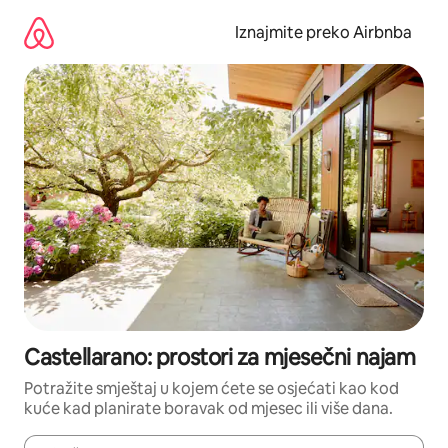
Prijeđi
na
Iznajmite preko Airbnba
sadržaj
Castellarano: prostori za mjesečni najam
Potražite smještaj u kojem ćete se osjećati kao kod
kuće kad planirate boravak od mjesec ili više dana.