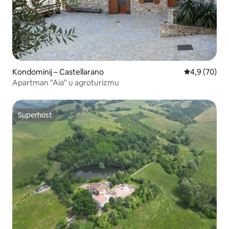
Kondominij – Castellarano
Prosječna ocj
4,9 (70)
Apartman "Aia" u agroturizmu
Superhost
Superhost