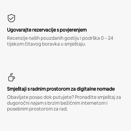
Ugovarajte rezervacije s povjerenjem
Recenzije naših pouzdanih gostiju i podrška 0 – 24
tijekom čitavog boravka u smještaju.
Smještaji s radnim prostorom za digitalne nomade
Obavljate posao dok putujete? Pronađite smještaj za
dugoročni najam s brzim bežičnim internetom i
posebnim prostorom za rad.