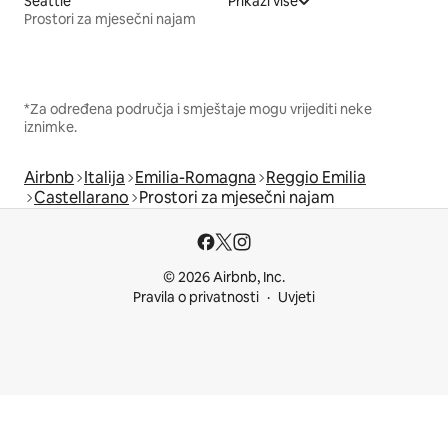
Seattle
Prikaži više
Prostori za mjesečni najam
*Za određena područja i smještaje mogu vrijediti neke
iznimke.
Airbnb
Italija
Emilia-Romagna
Reggio Emilia
Castellarano
Prostori za mjesečni najam
© 2026 Airbnb, Inc.
Pravila o privatnosti
Uvjeti