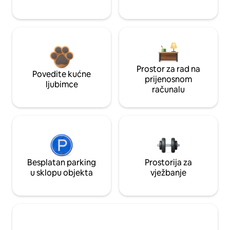
Prostor za rad na
Povedite kućne
prijenosnom
ljubimce
računalu
Besplatan parking
Prostorija za
u sklopu objekta
vježbanje