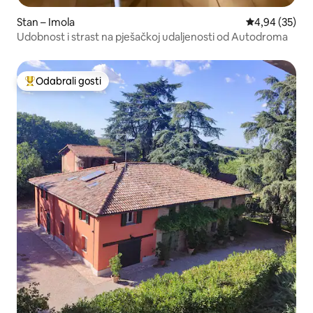
Stan – Imola
Prosječna ocje
4,94 (35)
Udobnost i strast na pješačkoj udaljenosti od Autodroma
Odabrali gosti
Među najviše rangiranima s oznakom „Odabrali gosti”