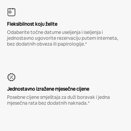
Fleksibilnost koju želite
Odaberite točne datume useljenja i iseljenja i
jednostavno ugovorite rezervaciju putem interneta,
bez dodatnih obveza ili papirologije.*
Jednostavno izražene mjesečne cijene
Posebne cijene smještaja za duži boravak i jedna
mjesečna rata bez dodatnih naknada.*