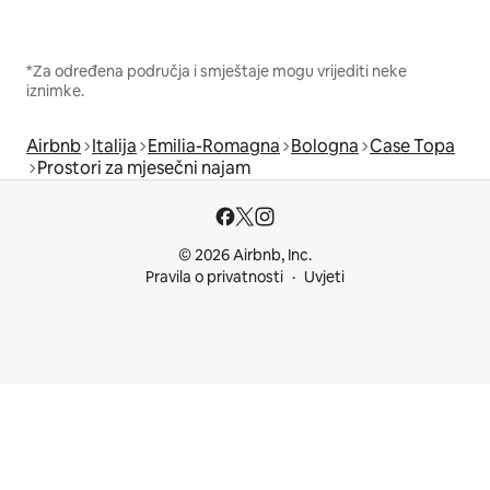
*Za određena područja i smještaje mogu vrijediti neke
iznimke.
Airbnb
Italija
Emilia-Romagna
Bologna
Case Topa
Prostori za mjesečni najam
© 2026 Airbnb, Inc.
Pravila o privatnosti
Uvjeti