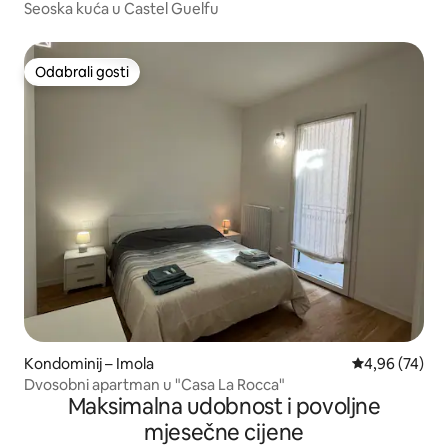
Seoska kuća u Castel Guelfu
Odabrali gosti
Odabrali gosti
Kondominij – Imola
Prosječna ocje
4,96 (74)
Dvosobni apartman u "Casa La Rocca"
Maksimalna udobnost i povoljne
mjesečne cijene