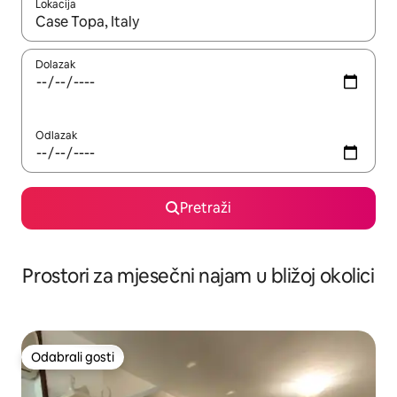
Lokacija
Kada budu dostupni rezultati, moći ćete ih pregledati koristeći
Dolazak
Odlazak
Pretraži
Prostori za mjesečni najam u bližoj okolici
Odabrali gosti
Odabrali gosti