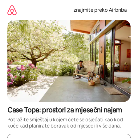
Prijeđi
na
Iznajmite preko Airbnba
sadržaj
Case Topa: prostori za mjesečni najam
Potražite smještaj u kojem ćete se osjećati kao kod
kuće kad planirate boravak od mjesec ili više dana.