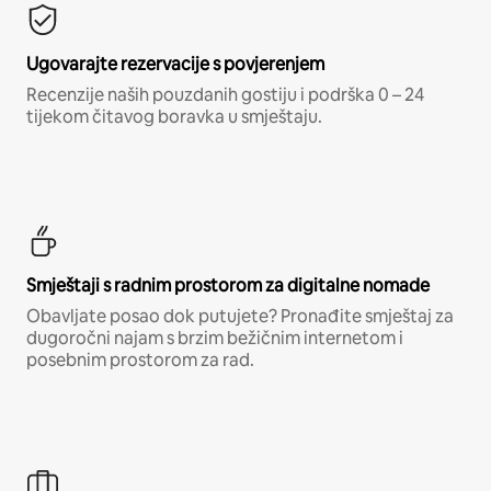
Ugovarajte rezervacije s povjerenjem
Recenzije naših pouzdanih gostiju i podrška 0 – 24
tijekom čitavog boravka u smještaju.
Smještaji s radnim prostorom za digitalne nomade
Obavljate posao dok putujete? Pronađite smještaj za
dugoročni najam s brzim bežičnim internetom i
posebnim prostorom za rad.