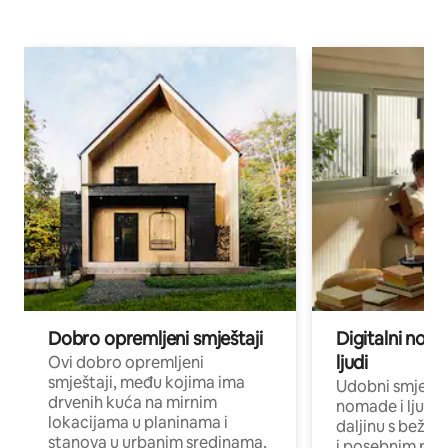
Dobro opremljeni smještaji
Digitalni noma
ljudi
Ovi dobro opremljeni
smještaji, među kojima ima
Udobni smještaj
drvenih kuća na mirnim
nomade i ljude 
lokacijama u planinama i
daljinu s bežič
stanova u urbanim sredinama,
i posebnim pro