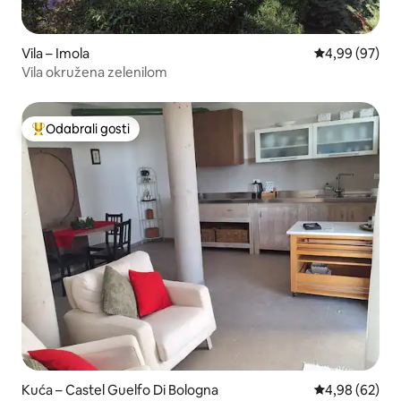
Vila – Imola
Prosječna ocje
4,99 (97)
Vila okružena zelenilom
Odabrali gosti
Među najviše rangiranima s oznakom „Odabrali gosti”
Kuća – Castel Guelfo Di Bologna
Prosječna ocje
4,98 (62)