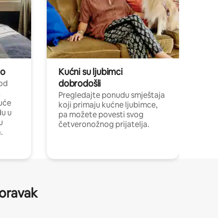
no
Kućni su ljubimci
dobrodošli
 od
,
Pregledajte ponudu smještaja
uće
koji primaju kućne ljubimce,
du u
pa možete povesti svog
u
četveronožnog prijatelja.
.
boravak