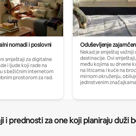
alni nomadi i poslovni
Oduševljenje zajamče
Nekad je smještaj važniji
destinacije. Ovi smještaji
i smještaji za digitalne
među kojima su drvene k
e i ljude koji rade na
na liticama i kuće na bro
nu s bežičnim internetom
mirnom okruženju, obiluj
ebnim prostorom za rad.
jedinstvenim značajkama
ji i prednosti za one koji planiraju duži 