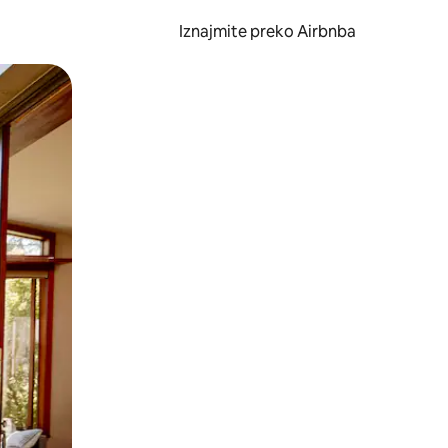
Iznajmite preko Airbnba
li prelaskom prstom po zaslonu.