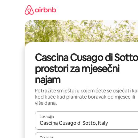
Prijeđi
na
sadržaj
Cascina Cusago di Sotto
prostori za mjesečni
najam
Potražite smještaj u kojem ćete se osjećati k
kod kuće kad planirate boravak od mjesec ili
više dana.
Lokacija
Kada budu dostupni rezultati, moći ćete ih pregle
Dolazak