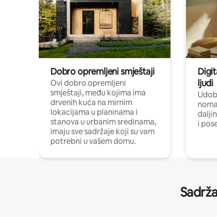
Dobro opremljeni smještaji
Digit
ljudi
Ovi dobro opremljeni
smještaji, među kojima ima
Udobn
drvenih kuća na mirnim
nomad
lokacijama u planinama i
dalji
stanova u urbanim sredinama,
i pos
imaju sve sadržaje koji su vam
potrebni u vašem domu.
Sadrža