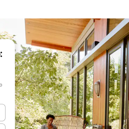
:
ao
dati koristeći se strelicama prema gore i prema dolje, kao i dodirom i