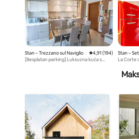
Stan – Trezzano sul Naviglio
Prosječna ocjena: 4,91/5
4,91 (194)
Stan – Se
[Besplatan parking] Luksuzna kuća s
La Corte d
WiFi-jem
Maks