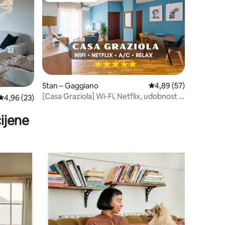
Stan – Gaggiano
Prosječna ocjena: 4,89
4,89 (57)
[Casa Graziola] Wi-Fi, Netflix, udobnost s
Prosječna ocjena: 4,96/5, recenzija: 23
4,96 (23)
5*
ijene