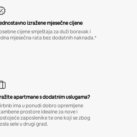
ednostavno izražene mjesečne cijene
osebne cijene smještaja za duži boravak i
edna mjesečna rata bez dodatnih naknada.*
ražite apartmane s dodatnim uslugama?
irbnb ima u ponudi dobro opremljene
tambene prostore idealne za nove i
ostojeće zaposlenike te one koji se zbog
osla sele u drugi grad.