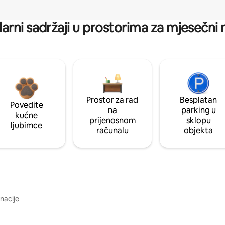
arni sadržaji u prostorima za mjesečni
Prostor za rad
Besplatan
Povedite
na
parking u
kućne
prijenosnom
sklopu
ljubimce
računalu
objekta
inacije