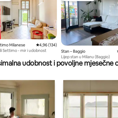
, recenzija: 194
ttimo Milanese
Prosječna ocjena: 4,96/5, recenzija: 134
4,96 (134)
i Settimo - mir i udobnost
Stan – Baggio
Lijep stan u Milanu (Baggio)
imalna udobnost i povoljne mjesečne c