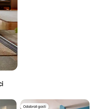
ci
Odabrali gosti
nakom „Odabrali gosti”
Odabrali gosti