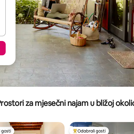
rostori za mjesečni najam u bližoj okoli
 gosti
Odabrali gosti
 gosti
Među najviše rangiranima s oz