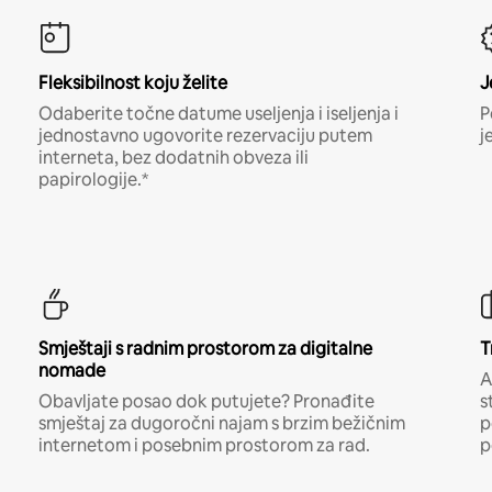
Fleksibilnost koju želite
J
Odaberite točne datume useljenja i iseljenja i
P
jednostavno ugovorite rezervaciju putem
j
interneta, bez dodatnih obveza ili
papirologije.*
Smještaji s radnim prostorom za digitalne
T
nomade
A
Obavljate posao dok putujete? Pronađite
s
smještaj za dugoročni najam s brzim bežičnim
p
internetom i posebnim prostorom za rad.
p