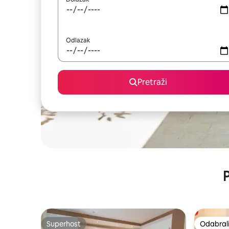
Odlazak
Pretraži
P
Superhost
Odabrali
Superhost
Odabrali